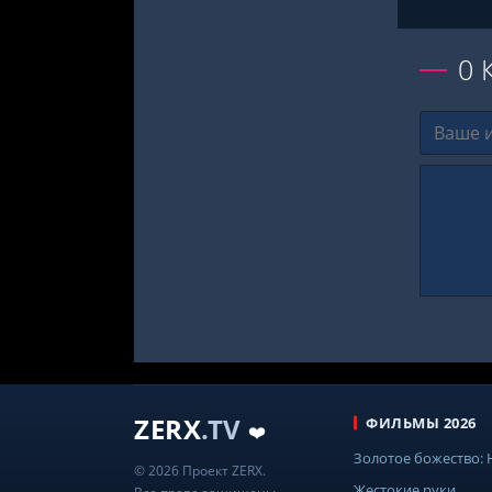
0
ZERX
.TV
ФИЛЬМЫ 2026
❤️
Золотое божество:
© 2026 Проект ZERX.
Жестокие руки