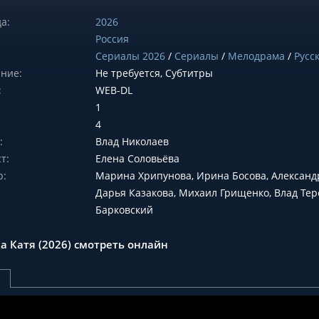
а:
2026
Россия
Сериалы 2026
/
Сериалы
/
Мелодрама
/
Русс
ние:
Не требуется, Субтитры
:
WEB-DL
1
4
:
Влад Николаев
т:
Елена Соловьёва
р:
Марина Хрипунова, Ирина Босова, Александ
Дарья Казакова, Михаил Грищенко, Влад Тер
Барковский
а Катя (2026) смотреть онлайн
р