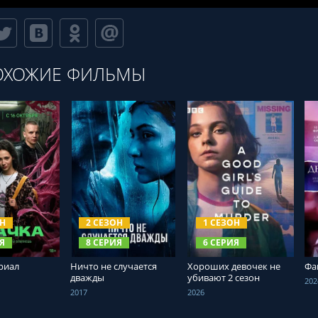
ОХОЖИЕ ФИЛЬМЫ
ТЬ ОНЛАЙН
СМОТРЕТЬ ОНЛАЙН
СМОТРЕТЬ ОНЛАЙН
ОН
2 СЕЗОН
1 СЕЗОН
Я
8 СЕРИЯ
6 СЕРИЯ
риал
Ничто не случается
Хороших девочек не
Фа
дважды
убивают 2 сезон
202
2017
2026