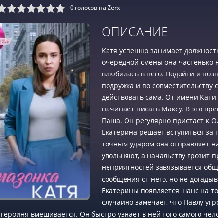
0
голосов на Zerx
9
10
ОПИСАНИЕ
Катя успешно занимает должность
очередной смены она частенько н
влюбилась в него. Подойти и позн
подружка и по совместительству 
действовать сама. От имени Кати 
начинает писать Максу. В это вр
Паша. Он регулярно пристает к О
Екатерина решает вступиться за 
точным ударом она отправляет наг
увольняют, а начальству грозит 
неприятностей завязывается общ
сообщения от него, но не догадыв
Екатерины появляется шанс на то,
случайно замечает, что Павлу угр
и героиня вмешивается. Он быстро узнает в ней того самого чело