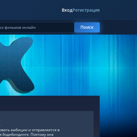
Вход
Регистрация
Поиск
р
овать амбиции и отправляется в
 в бодибилдинге. Поэтому она