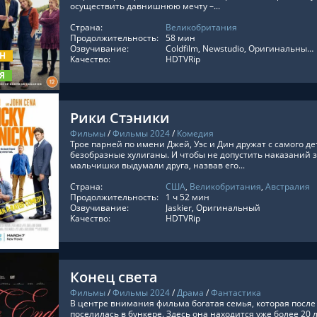
осуществить давнишнюю мечту –...
Страна:
Великобритания
ТЬ ОНЛАЙН
Продолжительность:
58 мин
Озвучивание:
Coldfilm, Newstudio, Оригинальный, Субтитры, Jaskier
ОН
Качество:
HDTVRip
Я
Рики Стэники
Фильмы
/
Фильмы 2024
/
Комедия
Трое парней по имени Джей, Уэс и Дин дружат с самого дет
безобразные хулиганы. И чтобы не допустить наказаний 
мальчишки выдумали друга, назвав его...
Страна:
США
,
Великобритания
,
Австралия
ТЬ ОНЛАЙН
Продолжительность:
1 ч 52 мин
Озвучивание:
Jaskier, Оригинальный
Качество:
HDTVRip
Конец света
Фильмы
/
Фильмы 2024
/
Драма
/
Фантастика
В центре внимания фильма богатая семья, которая после
поселилась в бункере. Здесь она находится уже более 20