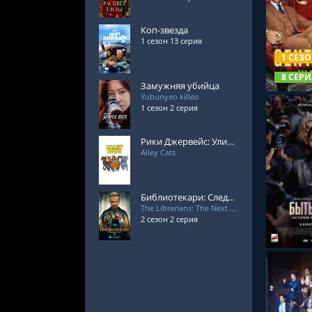
Коп-звезда
СМОТРЕ
1 сезон 13 серия
1 СЕЗ
8 СЕРИ
Замужняя убийца
Yubunyeo killeo
1 сезон 2 серия
Рики Джервейс: Уличные коты
Alley Cats
СМОТРЕ
Библиотекари: Следующая глава 2 сезон
The Librarians: The Next Chapter
2 сезон 2 серия