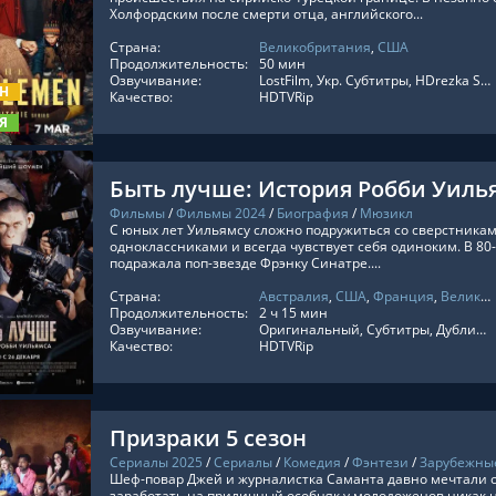
Холфордским после смерти отца, английского...
Страна:
Великобритания
,
США
ТЬ ОНЛАЙН
Продолжительность:
50 мин
Озвучивание:
LostFilm, Укр. Субтитры, HDrezka Studio, HDrezka Studio. 18+, NewComers, Jaskier, Оригинальный, Субтитры, Украинский, Кубик в Кубе, Дубляж Red Head Sound, TVShows, ViruseProject
ОН
Качество:
HDTVRip
Я
Быть лучше: История Робби Уиль
Фильмы
/
Фильмы 2024
/
Биография
/
Мюзикл
С юных лет Уильямсу сложно подружиться со сверстникам
одноклассниками и всегда чувствует себя одиноким. В 8
подражала поп-звезде Фрэнку Синатре....
Страна:
Австралия
,
США
,
Франция
,
Великобритания
ТЬ ОНЛАЙН
Продолжительность:
2 ч 15 мин
Озвучивание:
Оригинальный, Субтитры, Дублированный, Украинский
Качество:
HDTVRip
Призраки 5 сезон
Сериалы 2025
/
Сериалы
/
Комедия
/
Фэнтези
/
Зарубежны
Шеф-повар Джей и журналистка Саманта давно мечтали о
заработать на приличный особняк у молодоженов никак н