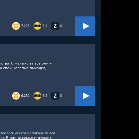
7.223
7.4
0
ства. С малых лет все они –
за свои нелепые выходки,
6.252
6.2
0
 экологического апокалипсиса
 лет. Внешне семья выглядит