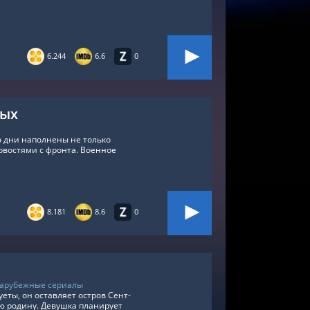
6.244
6.6
0
лых
го дни наполнены не только
востями с фронта. Военное
8.181
8.6
0
арубежные сериалы
еты, он оставляет остров Сент-
ю родину. Девушка планирует