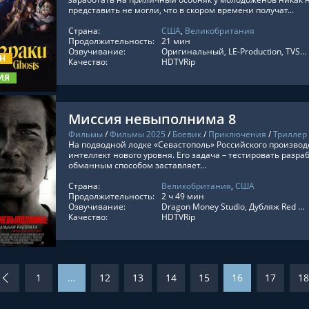
представить не могли, что в скором времени получат...
Страна:
США
,
Великобритания
ТЬ ОНЛАЙН
Продолжительность:
21 мин
Озвучивание:
Оригинальный, LE-Production, TVShows, Субтитры, Кириллица
ОН
Качество:
HDTVRip
ИЯ
Миссия невыполнима 8
Фильмы
/
Фильмы 2025
/
Боевик
/
Приключения
/
Триллер
На подводной лодке «Севастополь» Российского производ
интеллект нового уровня. Его задача – тестировать разр
обманным способом заставляет...
Страна:
Великобритания
,
США
ТЬ ОНЛАЙН
Продолжительность:
2 ч 49 мин
Озвучивание:
Dragon Money Studio, Дубляж Red Head Sound, Оригинальный, Субтитры, LineFilm, Укр. Субтитры, Дублированный
Качество:
HDTVRip
1
...
12
13
14
15
16
17
18