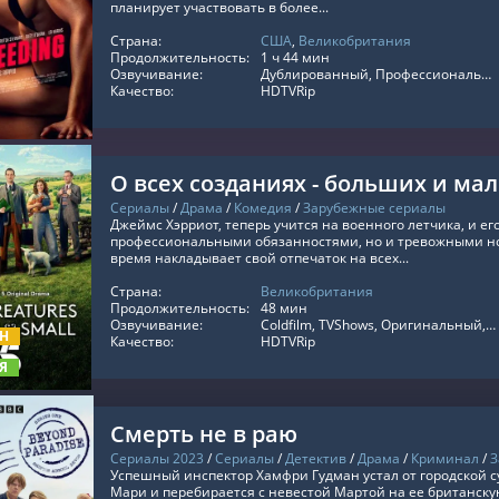
планирует участвовать в более...
Страна:
США
,
Великобритания
ТЬ ОНЛАЙН
Продолжительность:
1 ч 44 мин
Озвучивание:
Дублированный, Профессиональный многоголосый, Оригинальный, ViruseProject
Качество:
HDTVRip
О всех созданиях - больших и ма
Сериалы
/
Драма
/
Комедия
/
Зарубежные сериалы
Джеймс Хэрриот, теперь учится на военного летчика, и е
профессиональными обязанностями, но и тревожными но
время накладывает свой отпечаток на всех...
Страна:
Великобритания
ТЬ ОНЛАЙН
Продолжительность:
48 мин
Озвучивание:
Coldfilm, TVShows, Оригинальный, Субтитры, SDI Media
ОН
Качество:
HDTVRip
Я
Смерть не в раю
Сериалы 2023
/
Сериалы
/
Детектив
/
Драма
/
Криминал
/
З
Успешный инспектор Хамфри Гудман устал от городской су
Мари и перебирается с невестой Мартой на ее британску