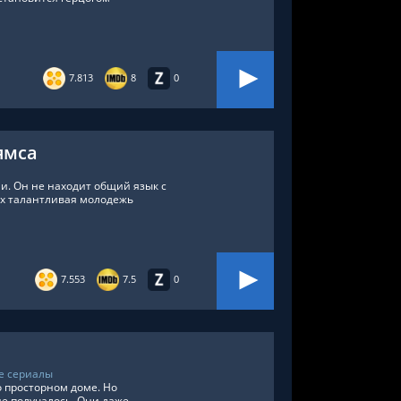
7.813
8
0
ямса
и. Он не находит общий язык с
0-х талантливая молодежь
,
Китай
7.553
7.5
0
е сериалы
 просторном доме. Но
е получалось. Они даже