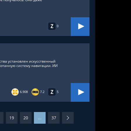
0
ства установлен искусственный
аботанную систему навигации. ИИ
6.908
7.2
5
19
20
...
37