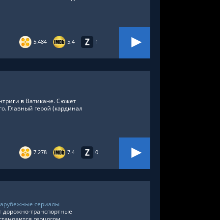
,
США
,
Великобритания
,
Швеция
5.484
5.4
1
нтриги в Ватикане. Сюжет
о. Главный герой (кардинал
7.278
7.4
0
Зарубежные сериалы
т дорожно-транспортные
становится герцогом