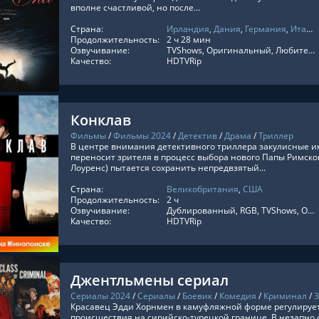
вполне счастливой, но после...
Страна:
Ирландия
,
Дания
,
Германия
,
Италия
ТЬ ОНЛАЙН
Продолжительность:
2 ч 28 мин
Озвучивание:
TVShows, Оригинальный, Любительский многоголосый
Качество:
HDTVRip
Конклав
Фильмы
/
Фильмы 2024
/
Детектив
/
Драма
/
Триллер
В центре внимания детективного триллера закулисные и
переносит зрителя в процесс выбора нового Папы Римског
Лоуренс) пытается сохранить непредвзятый...
Страна:
Великобритания
,
США
ТЬ ОНЛАЙН
Продолжительность:
2 ч
Озвучивание:
Дублированный, RGB, TVShows, Оригинальный, Субтитры
Качество:
HDTVRip
Джентльмены сериал
Сериалы 2024
/
Сериалы
/
Боевик
/
Комедия
/
Криминал
/
Красавец Эдди Хорнмен в камуфляжной форме регулируе
происшествия на сирийско-турецкой границе. В незапно 