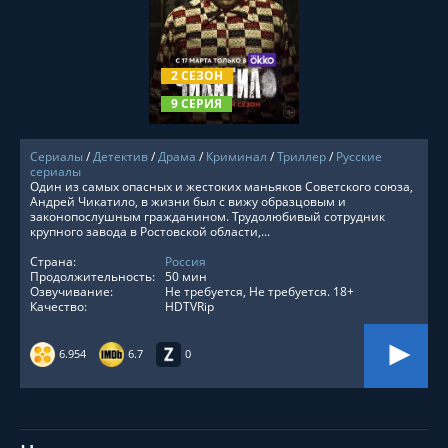
СМОТРЕТЬ ОНЛАЙН
2 СЕЗОН
9 СЕРИЯ
Сериалы
/
Детектив
/
Драма
/
Криминал
/
Триллер
/
Русские
сериалы
Один из самых опасных и жестоких маньяков Советского союза,
Андрей Чикатило, в жизни был с вижу образцовым и
законопослушным гражданином. Трудолюбивый сотрудник
крупного завода в Ростовской области,...
Страна:
Россия
Продолжительность:
50 мин
Озвучивание:
Не требуется, Не требуется. 18+
Качество:
HDTVRip
6.954
6.7
0