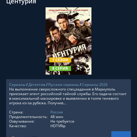
Центурия
СМОТРЕТЬ ОНЛАЙН
1 СЕЗОН
8 СЕРИЯ
Сериалы
/
Детектив
/
Русские сериалы
/
Сериалы 2026
На выполнение сверхсложного спецзадания в Мариуполь
приезжает агент российской тайной службы. Его задача состоит
в максимальной маскировке и выявлении в толпе теневого
игрока из-за рубежа. Получив...
Страна:
Россия
Продолжительность:
48 мин
Озвучивание:
Не требуется
Качество:
HDTVRip