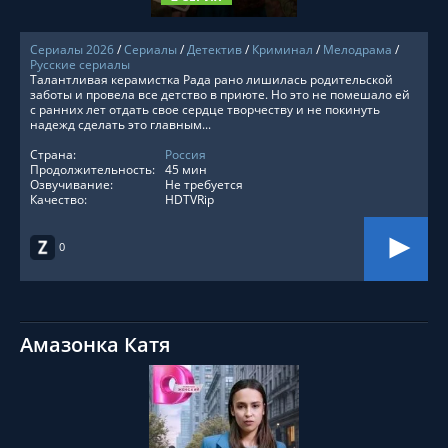
Сериалы 2026
/
Сериалы
/
Детектив
/
Криминал
/
Мелодрама
/
Русские сериалы
Талантливая керамистка Рада рано лишилась родительской
заботы и провела все детство в приюте. Но это не помешало ей
с ранних лет отдать свое сердце творчеству и не покинуть
надежд сделать это главным...
Страна:
Россия
Продолжительность:
45 мин
Озвучивание:
Не требуется
Качество:
HDTVRip
0
Амазонка Катя