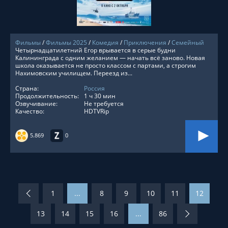
Фильмы
/
Фильмы 2025
/
Комедия
/
Приключения
/
Семейный
Четырнадцатилетний Егор врывается в серые будни
Калининграда с одним желанием — начать всё заново. Новая
школа оказывается не просто классом с партами, а строгим
Нахимовским училищем. Переезд из...
Страна:
Россия
Продолжительность:
1 ч 30 мин
Озвучивание:
Не требуется
Качество:
HDTVRip
5.869
0
1
...
8
9
10
11
12
13
14
15
16
...
86