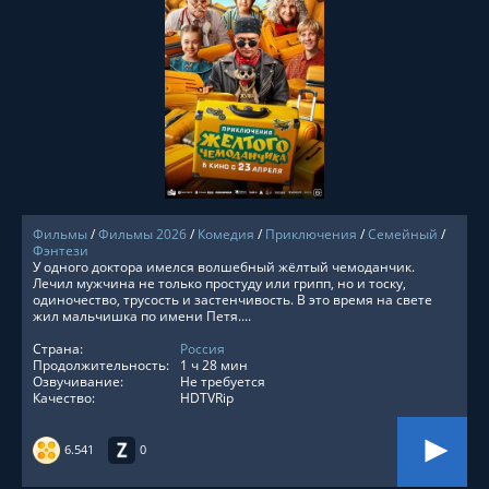
СМОТРЕТЬ ОНЛАЙН
Фильмы
/
Фильмы 2026
/
Комедия
/
Приключения
/
Семейный
/
Фэнтези
У одного доктора имелся волшебный жёлтый чемоданчик.
Лечил мужчина не только простуду или грипп, но и тоску,
одиночество, трусость и застенчивость. В это время на свете
жил мальчишка по имени Петя....
Страна:
Россия
Продолжительность:
1 ч 28 мин
Озвучивание:
Не требуется
Качество:
HDTVRip
6.541
0