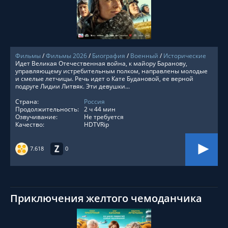
Фильмы
/
Фильмы 2026
/
Биография
/
Военный
/
Исторические
Идет Великая Отечественная война, к майору Баранову,
управляющему истребительным полком, направлены молодые
и смелые летчицы. Речь идет о Кате Будановой, ее верной
подруге Лидии Литвяк. Эти девушки...
Страна:
Россия
Продолжительность:
2 ч 44 мин
Озвучивание:
Не требуется
Качество:
HDTVRip
7.618
0
Приключения желтого чемоданчика