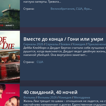
наглухо заперты. Тревога...
Страна:
Великобритания
,
США
,
Франция
ТЬ ОНЛАЙН
Вместе до конца / Гони или умри
Сериалы 2026
/
Сериалы
/
Боевик
/
Комедия
/
Приключени
Дебби Клейборн и Джудит Бертон считали себя лучшими 
рушится, когда выясняется, Джудит ведет двойную жизнь
наемной убийцей. Она виртуозно заметает...
Страна:
США
ТЬ ОНЛАЙН
40 свиданий, 40 ночей
Фильмы
/
Фильмы 2026
/
Комедия
/
Мелодрама
Жизнь Лии трещит по швам – отношения не ладятся, на сч
настойчиво напоминает о долгах. Единственная отдушин