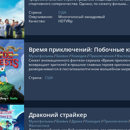
спортивного соперничества. Однако, по сюжету фильма...
Страна:
США
ТЬ ОНЛАЙН
Озвучивание:
Многоголосый закадровый
Качество:
HDTVRip
Время приключений: Побочные к
Мультфильмы
/
Боевик
/
Комедия
/
Приключения
/
Фэнтез
Сюжет анимационного фэнтези-сериала «Время приключ
возвращает зрителей в прошлое главных героев оригина
разворачивается в постапокалиптичном волшебном мире..
Страна:
США
ТЬ ОНЛАЙН
Драконий страйкер
Мультфильмы
/
Боевик
/
Драма
/
Комедия
/
Приключения
Фантастика
Деревенский мальчик Кей живет в мире, где спорт тесно 