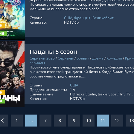
По сюжету анимационного спортивно-фэнтезийного сери
мальчишка внезапно открывает в себе...
ТЬ ОНЛАЙН
Страна:
США
,
Франция
,
Великобритания
Качество:
HDTVRip
ОН
ИЯ
Пацаны 5 сезон
Сериалы 2025
/
Сериалы
/
Боевик
/
Драма
/
Комедия
/
Кри
сериалы
Противостояние супергероев и Пацанов приближается к ф
окажется итог этой грандиозной битвы. Когда Билли Бутч
собственный отряд отважных...
ТЬ ОНЛАЙН
Страна:
США
Продолжительность:
1 ч
ОН
Озвучивание:
HDrezka Studio, Jaskier, LostFilm, TVShows, Newstudio, Кубик в Кубе, Дубляж Red Head Sound, Оригинальный, Субтитры, Укр. Субтитры, AlexFilm, LE-Production, HOMESTUDIO, RuDub, In-Voice, Украинский
Качество:
HDTVRip
Я
1
...
7
8
9
10
11
12
13