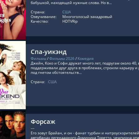
бабушкой, находящей нужные слова. Но в...
Страна:
США
ТЬ ОНЛАЙН
Озвучивание:
Многоголосый закадровый
Качество:
HDTVRip
Спа-уикэнд
Фильмы
/
Фильмы 2026
/
Комедия
Джейн, Коко и Софи дружат много лет, подругам около 40,
поддерживали друг друга в проблемах, строили карьеру и
под гнетом обстоятельств...
Страна:
США
ТЬ ОНЛАЙН
Форсаж
---
Его зовут Брайан, и он - фанат турбин и нитроускорителей
автобанду легендарного Доминика Торетто, чемпиона оп