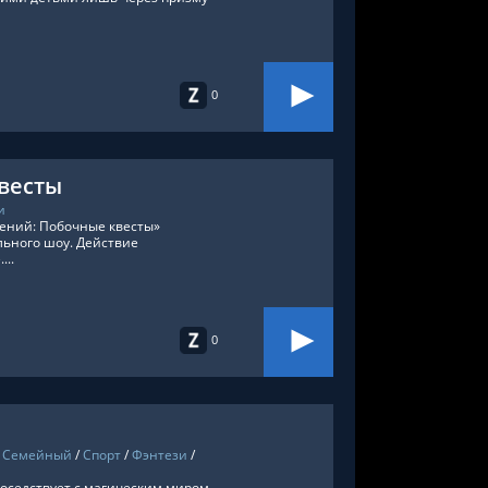
0
весты
и
ений: Побочные квесты»
льного шоу. Действие
..
0
/
Семейный
/
Спорт
/
Фэнтези
/
соседствует с магическим миром.