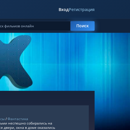
Вход
Регистрация
Поиск
асы
/
Фантастика
тьми неспешно собирались на
е двери, окна в доме оказались