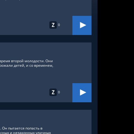
0
 время второй молодости. Они
 рожали детей, и со временем,
0
. Он пытается попасть в
асных и незаконных уличных