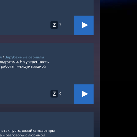
7
я
/
Зарубежные сериалы
подругами. Но уверенность
, работая международной
0
етах пусто, хозяйка квартиры
а – разговоры с любимой