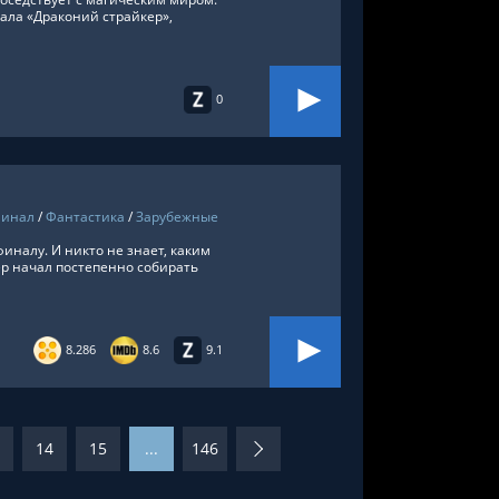
ала «Драконий страйкер»,
0
минал
/
Фантастика
/
Зарубежные
иналу. И никто не знает, каким
ер начал постепенно собирать
8.286
8.6
9.1
14
15
...
146