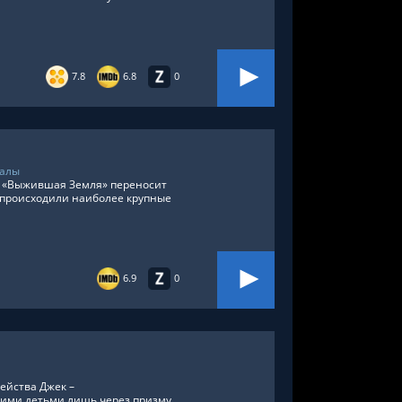
7.8
6.8
0
иалы
а «Выжившая Земля» переносит
к происходили наиболее крупные
6.9
0
ейства Джек –
ими детьми лишь через призму