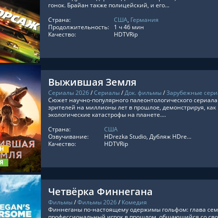
гонок. Брайан также полицейский, и его...
Страна:
США
,
Германия
ТЬ ОНЛАЙН
Продолжительность:
1 ч 46 мин
Качество:
HDTVRip
Выжившая Земля
Сериалы 2026
/
Сериалы
/
Док. фильмы
/
Зарубежные сер
Сюжет научно-популярного палеонтологического сериал
зрителей на миллионы лет в прошлое, демонстрируя, ка
экологические катастрофы на планете....
Страна:
США
ТЬ ОНЛАЙН
Озвучивание:
HDrezka Studio, Дубляж HDrezka St., Coldfilm
Качество:
HDTVRip
ОН
Я
Четвёрка Финнегана
Фильмы
/
Фильмы 2026
/
Комедия
Финнеганы по-настоящему одержимы гольфом: глава сем
профессиональный игрок в прошлом, общающийся со сво