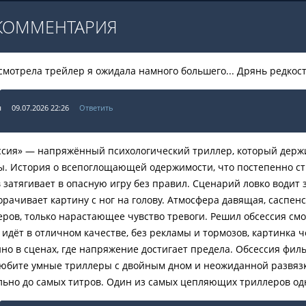
КОММЕНТАРИЯ
смотрела трейлер я ожидала намного большего... Дрянь редкос
я
09.07.2026 22:26
Ответить
ссия» — напряжённый психологический триллер, который держит
ы. История о всепоглощающей одержимости, что постепенно ст
 затягивает в опасную игру без правил. Сценарий ловко водит з
рачивает картину с ног на голову. Атмосфера давящая, саспен
ров, только нарастающее чувство тревоги. Решил обсессия смот
идёт в отличном качестве, без рекламы и тормозов, картинка ч
но в сценах, где напряжение достигает предела. Обсессия филь
юбите умные триллеры с двойным дном и неожиданной развязко
льно до самых титров. Один из самых цепляющих триллеров о