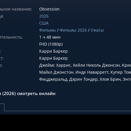
ьное название:
Obsession
а:
2026
США
Фильмы
/
Фильмы 2026
/
Ужасы
тельность:
1 ч 48 мин
:
FHD (1080p)
:
Карри Баркер
т:
Карри Баркер
р:
Джеймс Харрис, Хейли Николь Джонсон, Кр
Майкл Джонстон, Инде Наварретт, Купер Том
Фицджеральд, Дэрин Тондер, Хлоя Брин, Энт
я (2026) смотреть онлайн
р