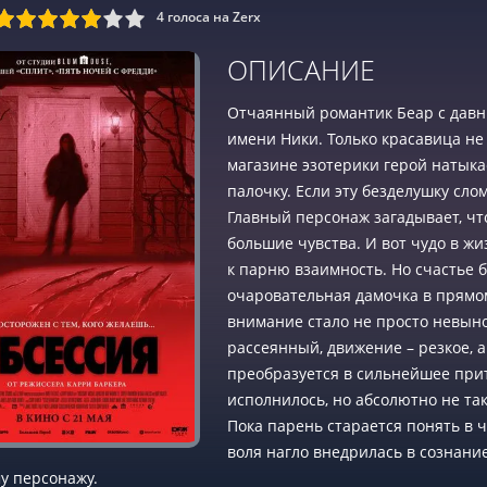
4
голоса на Zerx
9
10
ОПИСАНИЕ
Отчаянный романтик Беар с давн
имени Ники. Только красавица не
магазине эзотерики герой натыка
палочку. Если эту безделушку сло
Главный персонаж загадывает, ч
большие чувства. И вот чудо в ж
к парню взаимность. Но счастье 
очаровательная дамочка в прямом
внимание стало не просто невын
рассеянный, движение – резкое, а
преобразуется в сильнейшее при
исполнилось, но абсолютно не так,
Пока парень старается понять в ч
воля нагло внедрилась в сознание
у персонажу.