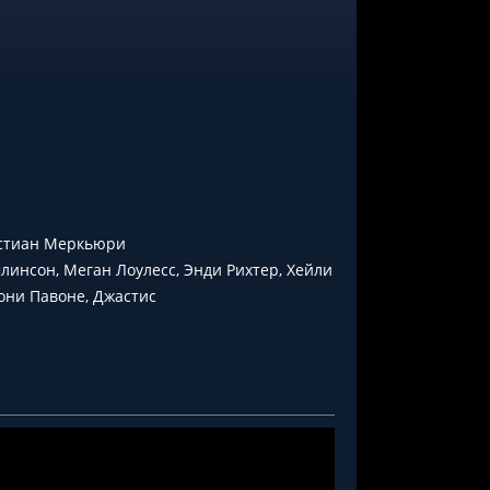
истиан Меркьюри
линсон, Меган Лоулесс, Энди Рихтер, Хейли
они Павоне, Джастис