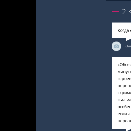
2
Когда 
Ол
«Обсе
минут
героев
перево
скриме
фильм 
особен
если л
нереа