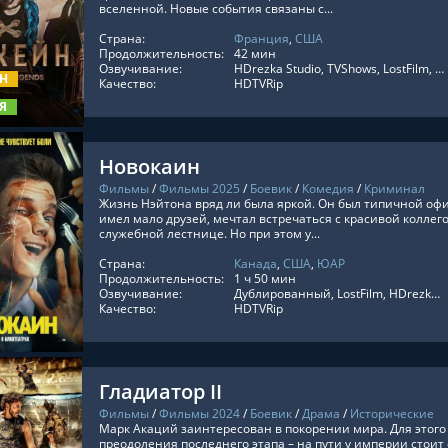
вселенной. Новые события связаны с...
Страна:
Франция
,
США
ТЬ ОНЛАЙН
Продолжительность:
42 мин
Озвучивание:
HDrezka Studio, TVShows, LostFilm, Укр. Субтитры, Дублированный, Украинский, Оригинальный, Субтитры, LE-Production, AniBaza, Anilibria
ОН
Качество:
HDTVRip
Я
Новокаин
Фильмы
/
Фильмы 2025
/
Боевик
/
Комедия
/
Криминал
Жизнь Нэйтона вряд ли была яркой. Он был типичной офи
имел мало друзей, мечтал встречаться с красивой коллего
служебной лестнице. Но при этом у...
Страна:
Канада
,
США
,
ЮАР
ТЬ ОНЛАЙН
Продолжительность:
1 ч 50 мин
Озвучивание:
Дублированный, LostFilm, HDrezka Studio, HDrezka Studio. 18+, Pazl Voice, Любительский многоголосый, Оригинальный, Дубляж Red Head Sound, Субтитры, ViruseProject
Качество:
HDTVRip
Гладиатор II
Фильмы
/
Фильмы 2024
/
Боевик
/
Драма
/
Исторические
Марк Акаций заинтересован в покорении мира. Для этого 
преодоления последнего этапа – на пути у империи стоит