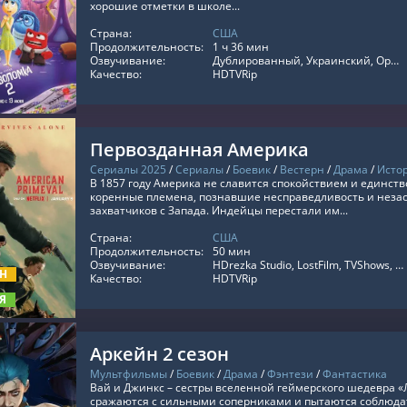
хорошие отметки в школе...
Страна:
США
ТЬ ОНЛАЙН
Продолжительность:
1 ч 36 мин
Озвучивание:
Дублированный, Украинский, Оригинальный, Субтитры, Укр. Субтитры
Качество:
HDTVRip
Первозданная Америка
Сериалы 2025
/
Сериалы
/
Боевик
/
Вестерн
/
Драма
/
Исто
В 1857 году Америка не славится спокойствием и единст
коренные племена, познавшие несправедливость и неза
захватчиков с Запада. Индейцы перестали им...
Страна:
США
ТЬ ОНЛАЙН
Продолжительность:
50 мин
Озвучивание:
HDrezka Studio, LostFilm, TVShows, Кубик в Кубе, Дублированный, RezkaStudio, LE-Production, Украинский, Оригинальный, Субтитры, Укр. Субтитры
ОН
Качество:
HDTVRip
Я
Аркейн 2 сезон
Мультфильмы
/
Боевик
/
Драма
/
Фэнтези
/
Фантастика
Вай и Джинкс – сестры вселенной геймерского шедевра «
сражаются с сильными соперниками и пытаются соблюдать