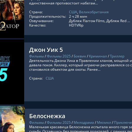
единственная противостоит набегам...
Страна:
США
,
Великобритания
ТЬ ОНЛАЙН
Продолжительность:
2 ч 28 мин
Озвучивание:
Дубляж Flarrow Films, Дубляж Red Head Sound, LostFilm, TVShows, HDrezka Studio, Оригинальный, Субтитры, LE-Production, Дублированный, LineFilm
Качество:
HDTVRip
Джон Уик 5
Фильмы
/
Фильмы 2025
/
Боевик
/
Криминал
/
Триллер
Деятельность Джона Уика в Правлении кланов, мощной и
давала покоя. Киллер, который играючи расправлялся со 
становился объектом для охоты. Ранее...
Страна:
США
ТЬ ОНЛАЙН
Белоснежка
Фильмы
/
Фильмы 2025
/
Мелодрама
/
Мюзикл
/
Приключ
Маленькая красавица Белоснежка испытала много горя 
судьбу. Оставшись без попечения родителей, с ранних л