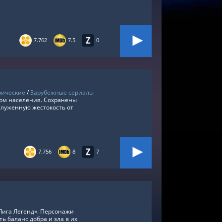
7.762
7.5
0
рические
/
Зарубежные сериалы
вом населения. Сохранены
служенную жестокость от
7.756
8
7
Лига Легенд». Персонажи
 баланс добра и зла в их