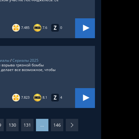
7.485
7.6
0
риалы
/
Сериалы 2025
 взрыва грязной бомбы
 делает все возможное, чтобы
7.823
8.1
4
9
130
131
...
146