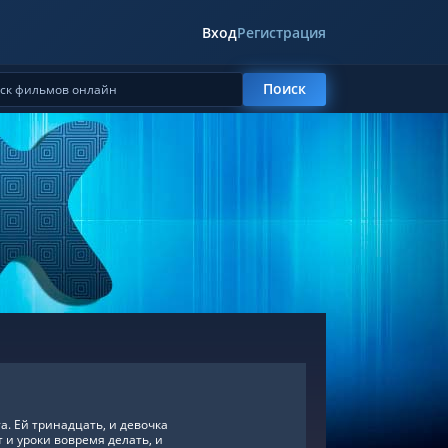
Вход
Регистрация
Поиск
а. Ей тринадцать, и девочка
 и уроки вовремя делать, и