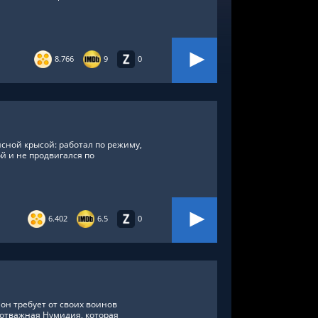
8.766
9
0
сной крысой: работал по режиму,
й и не продвигался по
6.402
6.5
0
он требует от своих воинов
 отважная Нумидия, которая