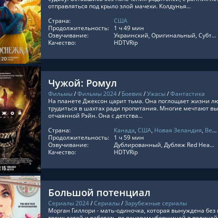
отправляться под крыло злой мачехи. Колдунья...
Страна:
США
ТЬ ОНЛАЙН
Продолжительность:
1 ч 49 мин
Озвучивание:
Украинский, Оригинальный, Субтитры, Укр. Субтитры, Дублированный
Качество:
HDTVRip
Чужой: Ромул
Фильмы
/
Фильмы 2024
/
Боевик
/
Ужасы
/
Фантастика
На планете Джексон царит тьма. Она поглощает жизни л
трудиться в шахтах ради пропитания. Многие мечтают вы
отчаянной Рэйн. Она с детства...
Страна:
Канада
,
США
,
Новая Зеландия
,
Великобритания
ТЬ ОНЛАЙН
Продолжительность:
1 ч 59 мин
Озвучивание:
Дублированный, Дубляж Red Head Sound, Jaskier, TVShows, LostFilm, HDrezka Studio, Чадов, Яроцкий, Украинский, Оригинальный, Субтитры, Укр. Субтитры
Качество:
HDTVRip
Большой потенциал
Сериалы 2024
/
Сериалы
/
Зарубежные сериалы
Морган Гиллори - мать-одиночка, которая вынуждена бе
троих детей и работать по вечерам уборщицей в полицей