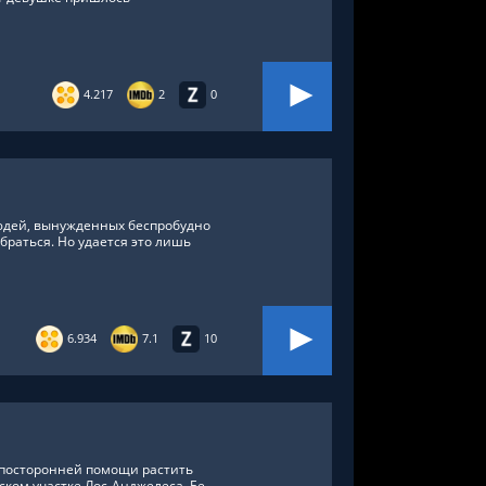
4.217
2
0
юдей, вынужденных беспробудно
браться. Но удается это лишь
,
Австралия
,
Венгрия
6.934
7.1
10
з посторонней помощи растить
ском участке Лос-Анджелеса. Ее