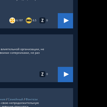
6.197
6.5
0
 влиятельной организации, не
своими соперниками, не раз
0
ения
/
Семейный
/
Фэнтези
за свою непродолжительную
ет девушке пришлось