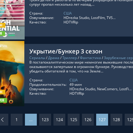
супруг пропал несколько лет назад,...
Страна:
США
ТЬ ОНЛАЙН
Озвучивание:
HDrezka Studio, LostFilm, TVShows, Оригинальный, LE-Production, ViruseProject
Качество:
HDTVRip
ОН
Я
Укрытие/Бункер 3 сезон
Сериалы
/
Драма
/
Триллер
/
Фантастика
/
Зарубежные се
В постапокалиптическом мире немногие выжившие после
оказываются запертыми в огромном бункере. Руководство
убедить обитателей в том, что на Земле...
Страна:
США
ТЬ ОНЛАЙН
Продолжительность:
49 мин
Озвучивание:
HDrezka Studio, NewComers, LostFilm, TVShows, RezkaStudio, Red Head Sound, LE-Production, Украинский, Оригинальный, Субтитры, Укр. Субтитры, Дублированный
ОН
Качество:
HDTVRip
ИЯ
1
...
123
124
125
126
127
128
12