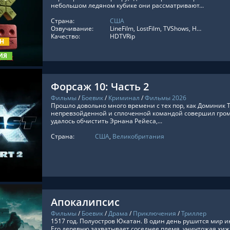
небольшом ледяном кубике они рассматривают...
Страна:
США
ТЬ ОНЛАЙН
Озвучивание:
LineFilm, LostFilm, TVShows, HDrezka Studio, RezkaStudio, Украинский, Оригинальный, Субтитры, Укр. Субтитры, Red Head Sound, Amazing Dubbing, LE-Production, RuDub, In-Voice, Дублированный, Кубик в Кубе
Качество:
HDTVRip
ОН
ИЯ
Форсаж 10: Часть 2
Фильмы
/
Боевик
/
Криминал
/
Фильмы 2026
Прошло довольно много времени с тех пор, как Доминик Т
непревзойденной и сплоченной командой совершил гром
удалось обчистить Эрнана Рейеса,...
Страна:
США
,
Великобритания
ТЬ ОНЛАЙН
Апокалипсис
Фильмы
/
Боевик
/
Драма
/
Приключения
/
Триллер
1517 год. Полуостров Юкатан. В один день рушится мир и
Его деревню захватывает соседнее племя, уничтожая хи