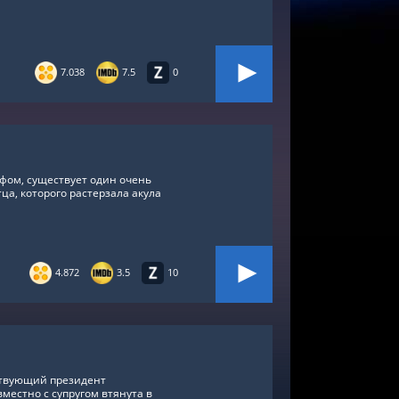
7.038
7.5
0
фом, существует один очень
тца, которого растерзала акула
4.872
3.5
10
ствующий президент
местно с супругом втянута в