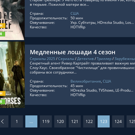
в тюрьме. Пожилой матери все...
Страна:
США
ТЬ ОНЛАЙН
Продолжительность:
50 мин
Озвучивание:
Укр. Субтитры, HDrezka Studio, LostFilm, TVShows, Red Head Sound, RezkaStudio, Кубик в Кубе, LE-Production, Оригинальный, Субтитры, HDrezka Studio. 18+
ОН
Качество:
HDTVRip
Я
Медленные лошади 4 сезон
Сериалы 2025
/
Сериалы
/
Детектив
/
Триллер
/
Зарубежны
Секретный агент Ривер Картрайт проваливает важную мис
Слоу-Хаус. Своеобразное "Чистилище" для провинившихс
собраны все сотрудники...
Страна:
Великобритания
,
США
ТЬ ОНЛАЙН
Продолжительность:
45 мин
Озвучивание:
HDrezka Studio, TVShows, LE-Production, Сербин, Оригинальный, Субтитры, LostFilm, Укр. Субтитры, Newstudio, Jaskier, Дублированный, Украинский
ОН
Качество:
HDTVRip
Я
1
...
119
120
121
122
123
124
12