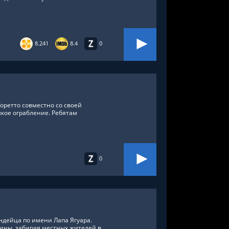
8.241
8.4
0
оретто совместно со своей
кое ограбление. Ребятам
0
ндейца по имени Лапа Ягуара.
жины, забирая местных жителей в