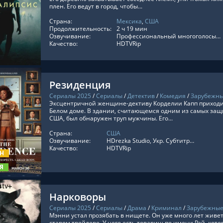
плен. Его ведут в город, чтобы...
Страна:
Мексика
,
США
ТЬ ОНЛАЙН
Продолжительность:
2 ч 19 мин
Озвучивание:
Профессиональный многоголосый, Одноголосый закадровый, Живов, Украинский, Субтитры
Качество:
HDTVRip
Резиденция
Сериалы 2025
/
Сериалы
/
Детектив
/
Комедия
/
Зарубежны
Эксцентричной женщине-дективу Корделии Капп приходит
Белом доме. В здании, считающемся одним из самых за
США, был обнаружен труп мужчины. Его...
Страна:
США
ТЬ ОНЛАЙН
Озвучивание:
HDrezka Studio, Укр. Субтитры, Дублированный, Украинский, Оригинальный, Субтитры, Red Head Sound, TVShows
Качество:
HDTVRip
ОН
Я
Нарковоры
Сериалы 2025
/
Сериалы
/
Драма
/
Криминал
/
Зарубежные
Мэнни устал прозябать в нищете. Он уже много лет живе
старом трейлере. У него есть товарищ по имени Рэй, кото