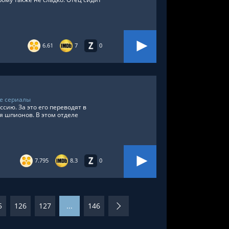
6.61
7
0
е сериалы
сию. За это его переводят в
я шпионов. В этом отделе
7.795
8.3
0
5
126
127
...
146