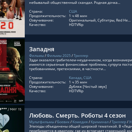
небывалый общественный скандал. Родная дочка...
Страна:
США
ТЬ ОНЛАЙН
Продолжительность:
1 ч 48 мин
Озвучивание:
Оригинальный, Субтитры, Red Head Sound, Профессиональный многоголосый
Качество:
HDTVRip
Западня
Фильмы
/
Фильмы 2025
/
Триллер
Эдди оказался грабителем-неудачником, когда вознамери
имеются серьезные финансовые проблемы, супруга посто
требованиями, претензиями, в частности...
Страна:
Канада
,
США
ТЬ ОНЛАЙН
Продолжительность:
1 ч 35 мин
Озвучивание:
Дубляж [Чистый звук]
Качество:
HDTVRip
Любовь. Смерть. Роботы 4 сезон
Мультфильмы
/
Боевик
/
Комедия
/
Криминал
/
Триллер
/
У
Эпизоды объединены общей широкой тематикой. В «Ледн
перебирается в квартиру, где их встречает старенький х