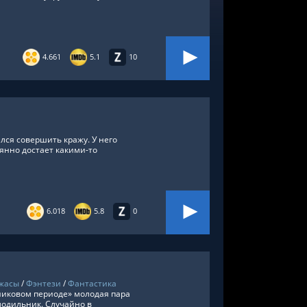
4.661
5.1
10
лся совершить кражу. У него
янно достает какими-то
6.018
5.8
0
жасы
/
Фэнтези
/
Фантастика
иковом периоде» молодая пара
олодильник. Случайно в