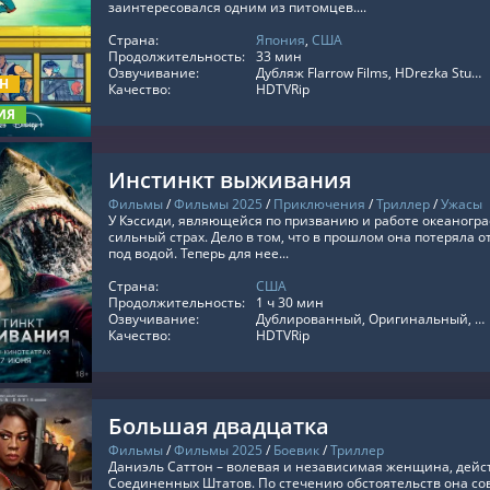
заинтересовался одним из питомцев....
Страна:
Япония
,
США
ТЬ ОНЛАЙН
Продолжительность:
33 мин
Озвучивание:
Дубляж Flarrow Films, HDrezka Studio, LostFilm, TVShows, RezkaStudio, LE-Production, Red Head Sound, Оригинальный, Субтитры
ОН
Качество:
HDTVRip
ИЯ
Инстинкт выживания
Фильмы
/
Фильмы 2025
/
Приключения
/
Триллер
/
Ужасы
У Кэссиди, являющейся по призванию и работе океаногра
сильный страх. Дело в том, что в прошлом она потеряла о
под водой. Теперь для нее...
Страна:
США
ТЬ ОНЛАЙН
Продолжительность:
1 ч 30 мин
Озвучивание:
Дублированный, Оригинальный, Субтитры
Качество:
HDTVRip
Большая двадцатка
Фильмы
/
Фильмы 2025
/
Боевик
/
Триллер
Даниэль Саттон – волевая и независимая женщина, дей
Соединенных Штатов. По стечению обстоятельств она сов