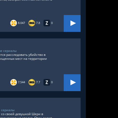
8.047
7.8
0
е сериалы
ся расследовать убийство в
щищенных мест на территории
7.544
7.7
0
 сериалы
т со своей девушкой Шери в
рому также не сладко. Отец сидит