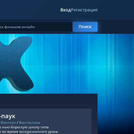
Вход
Регистрация
Поиск
-паук
/
Фэнтези
/
Фантастика
ю нью-йоркскую школу типа
 во время экскурсионного урока,