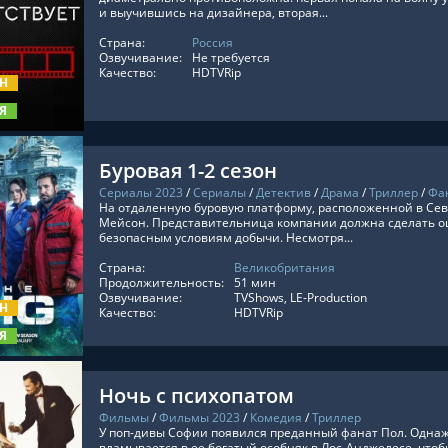
и выучившись на дизайнера, вторая...
Страна:
Россия
ТЬ ОНЛАЙН
Озвучивание:
Не требуется
Качество:
HDTVRip
ОН
Я
Буровая 1-2 сезон
Сериалы 2023
/
Сериалы
/
Детектив
/
Драма
/
Триллер
/
Фа
На отдаленную буровую платформу, расположенной в Сев
Мейсон. Представительница компании должна сделать оц
безопасным условиям добычи. Несмотря...
Страна:
Великобритания
ТЬ ОНЛАЙН
Продолжительность:
51 мин
Озвучивание:
TVShows, LE-Production
ОН
Качество:
HDTVRip
Я
Ночь с психопатом
Фильмы
/
Фильмы 2023
/
Комедия
/
Триллер
У поп-дивы Софии появился преданный фанат Пол. Одна
вламывается в ее богатый особняк в Лос-Анджелесе, что