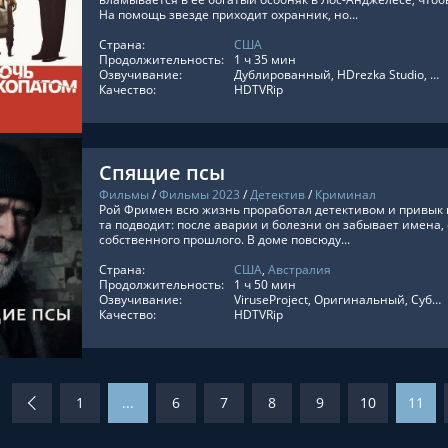
На помощь звезде приходит охранник, но...
Страна:
США
ТЬ ОНЛАЙН
Продолжительность:
1 ч 35 мин
Озвучивание:
Дублированный, HDrezka Studio, HDrezka Studio. 18+, Оригинальный, Субтитры
Качество:
HDTVRip
Спящие псы
Фильмы
/
Фильмы 2023
/
Детектив
/
Криминал
Рой Фримен всю жизнь проработал детективом и привык п
та подводит: после аварии и болезни он забывает имена,
собственного прошлого. В доме повсюду...
Страна:
США
,
Австралия
ТЬ ОНЛАЙН
Продолжительность:
1 ч 50 мин
Озвучивание:
ViruseProject, Оригинальный, Субтитры, Дублированный
Качество:
HDTVRip
1
...
6
7
8
9
10
11