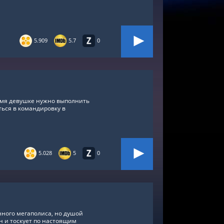
5.909
5.7
0
емя девушке нужно выполнить
ться в командировку в
5.028
5
0
нного мегаполиса, но душой
н и тоскует по настоящим