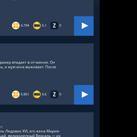
6.794
6.1
0
рамер впадает в отчаяние. Он
нь, и мужчина выживает. После
6.861
6.6
0
ие
ль Людовик XVI, его жена Мария-
ощай, великолепный Версаль — их