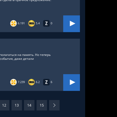
6.191
5.4
0
олагаться на память. Но теперь
 события, даже детали
7.239
6.2
6
12
13
14
15