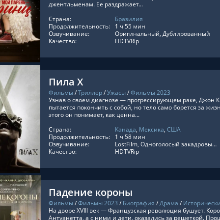
джентльменам. Ее раздражает...
Страна:
Бразилия
ТЬ ОНЛАЙН
Продолжительность:
1 ч 55 мин
Озвучивание:
Оригинальный, Дублированный
Качество:
HDTVRip
Пила X
Фильмы
/
Триллер
/
Ужасы
/
Фильмы 2023
Узнав о своем диагнозе — прогрессирующем раке, Джон К
пытается покончить с собой, но тело само борется за жиз
этого он понимает, как ценна...
Страна:
Канада
,
Мексика
,
США
ТЬ ОНЛАЙН
Продолжительность:
1 ч 58 мин
Озвучивание:
LostFilm, Одноголосый закадровый, Яроцкий 18+, Украинский, LineFilm, Дубляж Flarrow Films, TVShows, Дубляж HDrezka St., Оригинальный, Субтитры, Дубляж Red Head Sound
Качество:
HDTVRip
Падение короны
Фильмы
/
Фильмы 2023
/
Биография
/
Драма
/
Историческ
На дворе XVIII век — Французская революция бушует. Коро
Антуанетта, а с ними и дети, оказались за решеткой. Пр