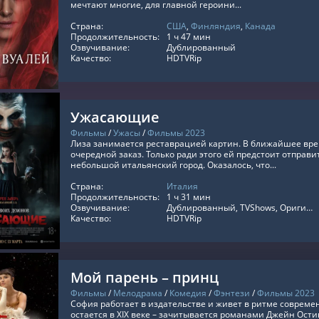
мечтают многие, для главной героини...
Страна:
США
,
Финляндия
,
Канада
ТЬ ОНЛАЙН
Продолжительность:
1 ч 47 мин
Озвучивание:
Дублированный
Качество:
HDTVRip
Ужасающие
Фильмы
/
Ужасы
/
Фильмы 2023
Лиза занимается реставрацией картин. В ближайшее вр
очередной заказ. Только ради этого ей предстоит отправи
небольшой итальянский город. Оказалось, что...
Страна:
Италия
ТЬ ОНЛАЙН
Продолжительность:
1 ч 31 мин
Озвучивание:
Дублированный, TVShows, Оригинальный
Качество:
HDTVRip
Мой парень – принц
Фильмы
/
Мелодрама
/
Комедия
/
Фэнтези
/
Фильмы 2023
София работает в издательстве и живет в ритме совреме
остается в XIX веке – зачитывается романами Джейн Ости