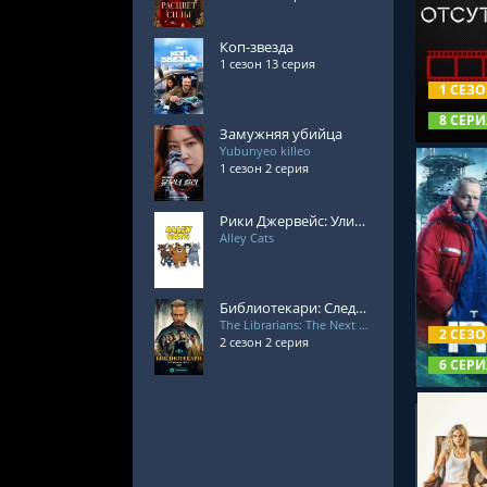
Коп-звезда
СМОТРЕ
1 сезон 13 серия
1 СЕЗ
8 СЕРИ
Замужняя убийца
Yubunyeo killeo
1 сезон 2 серия
Рики Джервейс: Уличные коты
Alley Cats
СМОТРЕ
Библиотекари: Следующая глава 2 сезон
The Librarians: The Next Chapter
2 СЕЗ
2 сезон 2 серия
6 СЕРИ