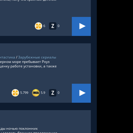
6
0
нтастика
/
Зарубежные сериалы
ерном море пребывает Роуз
енку работе установки, а также
5.799
5.9
0
жды ночью поклонник
бы сделать брачное предложение.