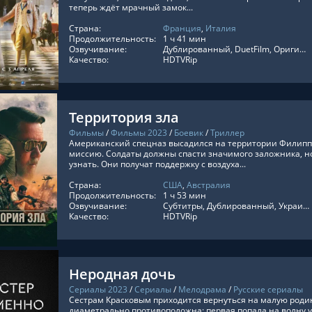
теперь ждёт мрачный замок...
Страна:
Франция
,
Италия
ТЬ ОНЛАЙН
Продолжительность:
1 ч 41 мин
Озвучивание:
Дублированный, DuetFilm, Оригинальный, Субтитры
Качество:
HDTVRip
Территория зла
Фильмы
/
Фильмы 2023
/
Боевик
/
Триллер
Американский спецназ высадился на территории Филипп
миссию. Солдаты должны спасти значимого заложника, но
узнать. Они получат поддержку с воздуха...
Страна:
США
,
Австралия
ТЬ ОНЛАЙН
Продолжительность:
1 ч 53 мин
Озвучивание:
Субтитры, Дублированный, Украинский, ViruseProject, Оригинальный
Качество:
HDTVRip
Неродная дочь
Сериалы 2023
/
Сериалы
/
Мелодрама
/
Русские сериалы
Сестрам Красковым приходится вернуться на малую родин
диаметрально противоположна: первая попала на волну у