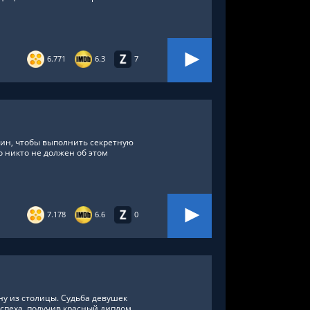
6.771
6.3
7
ин, чтобы выполнить секретную
 никто не должен об этом
7.178
6.6
0
у из столицы. Судьба девушек
спеха, получив красный диплом