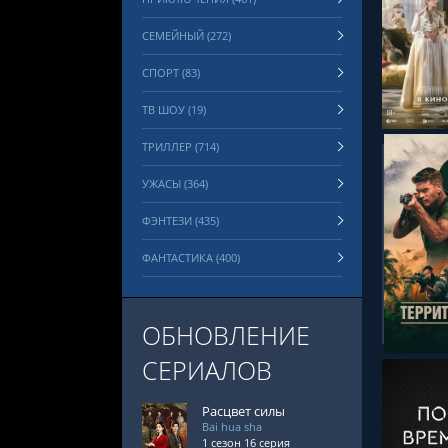
СЕМЕЙНЫЙ (272)
СМОТРЕ
СПОРТ (83)
ТВ ШОУ (19)
ТРИЛЛЕР (714)
УЖАСЫ (364)
ФЭНТЕЗИ (435)
ФАНТАСТИКА (400)
СМОТРЕ
ОБНОВЛЕНИЕ
СЕРИАЛОВ
Расцвет силы
Bai hua sha
1 сезон 16 серия