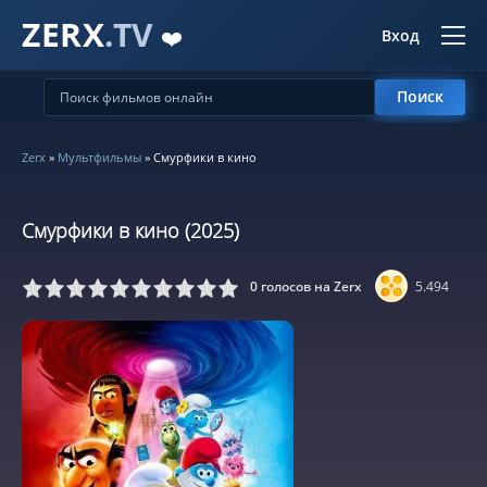
ZERX
.TV
❤️
Вход
Поиск
Zerx
»
Мультфильмы
» Смурфики в кино
Смурфики в кино (2025)
0
голосов на Zerx
5.494
5
6
7
8
9
10