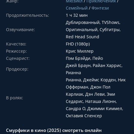
Жанр:
Мюзикл
/
Приключения
/
Семейный
/
Фэнтези
Продолжительность:
1 ч 32 мин
Дублированный, TVShows,
Озвучивание:
Оригинальный, Субтитры,
Red Head Sound
Качество:
FHD (1080p)
Режиссер:
Крис Миллер
Сценарист:
Пэм Брэйди, Пейо
Джей Браун, Райан Харрис,
Продюсер:
Рианна
Рианна, Джеймс Корден, Ник
Офферман, Джон Пол
Карлиак, Дэн Леви, Эми
В ролях:
Седарис, Наташа Лионн,
Сандра О, Джимми Киммел,
Октавия Спенсер
Смурфики в кино (2025) смотреть онлайн