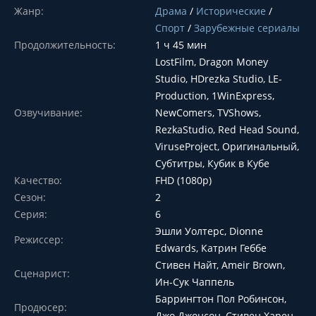
Жанр:
Драма
/
Исторические
/
Спорт
/
Зарубежные сериалы
Продолжительность:
1 ч 45 мин
LostFilm, Dragon Money
Studio, HDrezka Studio, LE-
Production, 1WinExpress,
Озвучивание:
NewComers, TVShows,
RezkaStudio, Red Head Sound,
ViruseProject, Оригинальный,
Субтитры, Кубик в Кубе
Качество:
FHD (1080p)
Сезон:
2
Серия:
6
Эшли Уолтерс, Dionne
Режиссер:
Edwards, Катрин Геббе
Стивен Найт, Ameir Brown,
Сценарист:
Ин-Сук Чаппель
Баррингтон Пол Робинсон,
Продюсер:
Джо Джонсон, Стивен Харен