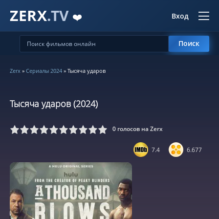
ZERX
.TV
❤️
Вход
Поиск
Zerx
»
Сериалы 2024
» Тысяча ударов
Тысяча ударов (2024)
0
голосов на Zerx
5
6
7
8
9
10
7.4
6.677