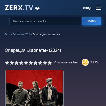
ZERX
.TV
❤️
Вход
Поиск
Zerx
»
Сериалы 2024
» Операция «Карпаты»
Операция «Карпаты» (2024)
0
голосов на Zerx
7.985
5
6
7
8
9
10