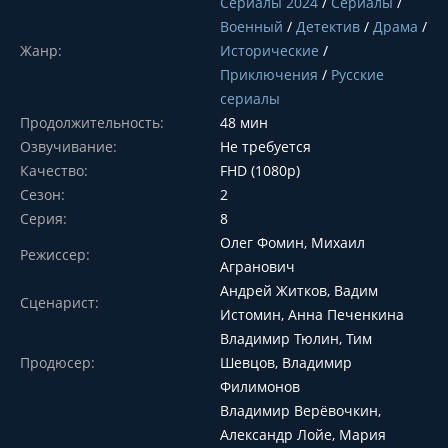
Сериалы 2024
/
Сериалы
/
Военный
/
Детектив
/
Драма
/
Жанр:
Исторические
/
Приключения
/
Русские
сериалы
Продолжительность:
48 мин
Озвучивание:
Не требуется
Качество:
FHD (1080p)
Сезон:
2
Серия:
8
Олег Фомин, Михаил
Режиссер:
Агранович
Андрей Житков, Вадим
Сценарист:
Истомин, Анна Печенкина
Владимир Тюлин, Тим
Продюсер:
Шевцов, Владимир
Филимонов
Владимир Верёвочкин,
Александр Лойе, Мария