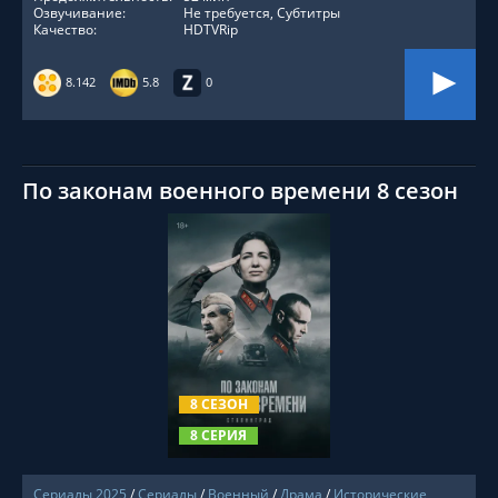
Озвучивание:
Не требуется, Субтитры
Качество:
HDTVRip
8.142
5.8
0
По законам военного времени 8 сезон
СМОТРЕТЬ ОНЛАЙН
8 СЕЗОН
8 СЕРИЯ
Сериалы 2025
/
Сериалы
/
Военный
/
Драма
/
Исторические