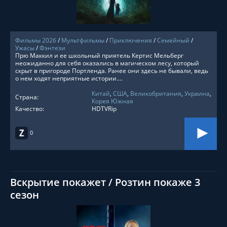
Фильмы 2026
/
Мультфильмы
/
Приключения
/
Семейный
/
Ужасы
/
Фэнтези
Прю Маккил и ее школьный приятель Кертис Мельберг
неожиданно для себя оказались в магическом лесу, который
скрыт в пригороде Портленда. Ранее они здесь не бывали, ведь
о нем ходят неприятные истории....
Китай
,
США
,
Великобритания
,
Украина
,
Страна:
Корея Южная
Качество:
HDTVRip
0
Вскрытие покажет / Розтин покаже 3
сезон