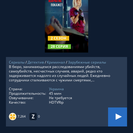
СМОТРЕТЬ ОНЛАЙН
2 СЕЗОН
28 СЕРИЯ
Сериалы
/
Детектив
/
Криминал
/
Зарубежные сериалы
В бюро, занимающемся расследованиями убийств,
самоубийств, несчастных случаев, аварий, редко кто
задерживается надолго из случайных людей. Ежедневно
сотрудники сталкиваются с чужими смертями,...
Страна:
Украина
Продолжительность:
45 мин
Озвучивание:
Не требуется
Качество:
HDTVRip
7.264
0