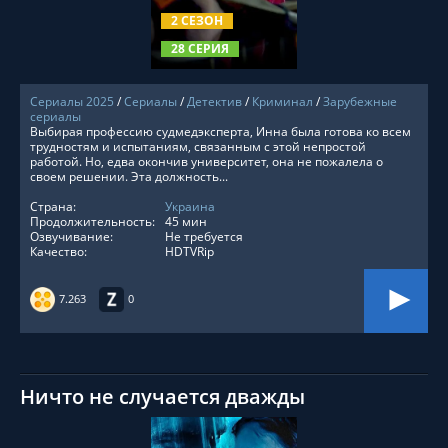
2 СЕЗОН
28 СЕРИЯ
Сериалы 2025
/
Сериалы
/
Детектив
/
Криминал
/
Зарубежные
сериалы
Выбирая профессию судмедэксперта, Инна была готова ко всем
трудностям и испытаниям, связанным с этой непростой
работой. Но, едва окончив университет, она не пожалела о
своем решении. Эта должность...
Страна:
Украина
Продолжительность:
45 мин
Озвучивание:
Не требуется
Качество:
HDTVRip
7.263
0
Ничто не случается дважды