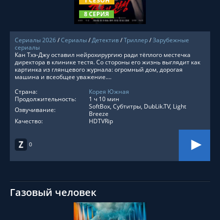
1 СЕЗОН
8 СЕРИЯ
Сериалы 2026
/
Сериалы
/
Детектив
/
Триллер
/
Зарубежные
сериалы
Кан Тхэ-Джу оставил нейрохирургию ради тёплого местечка
директора в клинике тестя. Со стороны его жизнь выглядит как
картинка из глянцевого журнала: огромный дом, дорогая
машина и всеобщее уважение....
Страна:
Корея Южная
Продолжительность:
1 ч 10 мин
SoftBox, Субтитры, DubLik.TV, Light
Озвучивание:
Breeze
Качество:
HDTVRip
0
Газовый человек