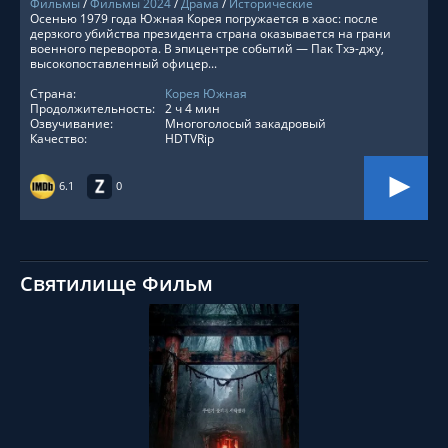
Фильмы
/
Фильмы 2024
/
Драма
/
Исторические
Осенью 1979 года Южная Корея погружается в хаос: после
дерзкого убийства президента страна оказывается на грани
военного переворота. В эпицентре событий — Пак Тхэ-джу,
высокопоставленный офицер...
Страна:
Корея Южная
Продолжительность:
2 ч 4 мин
Озвучивание:
Многоголосый закадровый
Качество:
HDTVRip
6.1
0
Святилище Фильм
СМОТРЕТЬ ОНЛАЙН