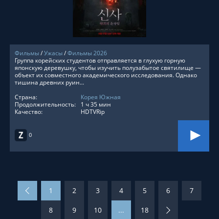
Фильмы
/
Ужасы
/
Фильмы 2026
Группа корейских студентов отправляется в глухую горную
японскую деревушку, чтобы изучить полузабытое святилище —
объект их совместного академического исследования. Однако
тишина древних руин...
Страна:
Корея Южная
Продолжительность:
1 ч 35 мин
Качество:
HDTVRip
0
1
2
3
4
5
6
7
8
9
10
...
18