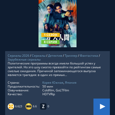
СМОТРЕТЬ ОНЛАЙН
1 СЕЗОН
8 СЕРИЯ
Сериалы 2026
/
Сериалы
/
Детектив
/
Триллер
/
Фантастика
/
Зарубежные сериалы
Политические программы всегда имели большой успех у
зрителей. Но это шоу смогло превзойти по рейтингам самые
смелые ожидания. Причиной запоминающегося выпуска
является трагедия: в один из прямых...
Страна:
Корея Южная
,
Япония
Продолжительность:
50 мин
Озвучивание:
Coldfilm, GoLTFilm
Качество:
HDTVRip
6.623
6.6
0