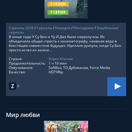
1 СЕЗОН
7 СЕРИЯ
Сериалы 2026
/
Сериалы
/
Комедия
/
Мелодрама
/
Зарубежные
сериалы
В юные годы У Су Бин и Чу И Джэ были неразлучны. Их
объединяла общая страсть к кинематографу, наивная вера в
блестящее совместное будущее. Идиллия рухнула, когда Су Бин
просто исчез из жизни...
Страна:
Корея Южная
Продолжительность:
1 ч 10 мин
Озвучивание:
SoftBox, ТО Дубляжная, Force Media
Качество:
HDTVRip
0
Мир любви