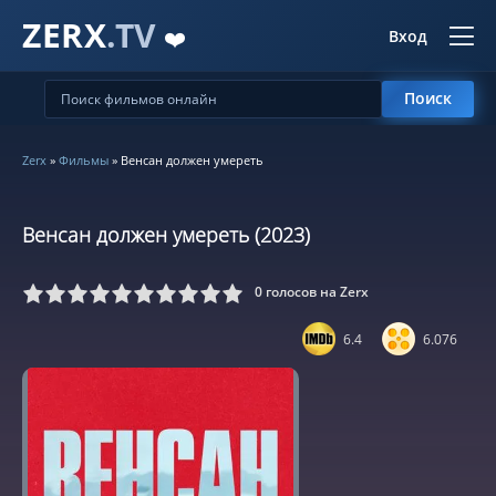
ZERX
.TV
❤️
Вход
Поиск
Zerx
»
Фильмы
» Венсан должен умереть
Венсан должен умереть (2023)
0
голосов на Zerx
5
6
7
8
9
10
6.4
6.076