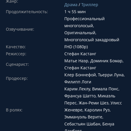
Жанр:
Драма
/
Триллер
Продолжительность:
1 ч 55 мин
Профессиональный
многоголосый,
Озвучивание:
Оригинальный,
Многоголосый закадровый
Качество:
FHD (1080p)
Режиссер:
Стефан Кастанг
Матье Наэр, Доминик Бомар,
Сценарист:
Стефан Кастанг
Клер Боннефой, Тьерри Луна,
Продюсер:
Филипп Логи
Карим Леклу, Вимала Понс,
Франсуа Шатто, Микаэль
Перес, Жан-Реми Шез, Улисс
В ролях:
Женевре, Каролин Руз,
Эммануэль Верите,
Себастьян Шабан, Бенуа
Ламберт