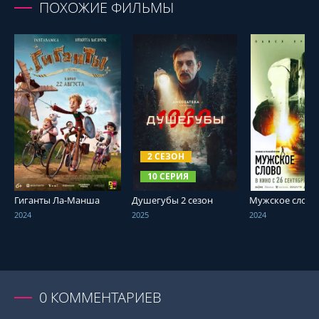
ПОХОЖИЕ ФИЛЬМЫ
СМОТРЕТЬ ОНЛАЙН
СМОТРЕТЬ ОНЛАЙН
СМОТРЕТЬ О
2 СЕЗОН
10 СЕРИЯ
Гиганты Ла-Манша
Душегубы 2 сезон
Мужское слово
2024
2025
2024
0
КОММЕНТАРИЕВ