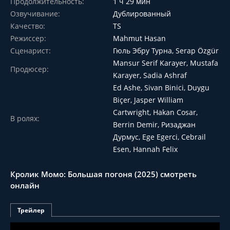
Продолжительность:
1 ч 29 мин
Озвучивание:
Дублированный
Качество:
TS
Режиссер:
Mahmut Hasan
Сценарист:
Гюль Эбру Турна, Serap Özgür
Mansur Serif Karayer, Mustafa
Продюсер:
Karayer, Sadia Ashraf
Ed Ashe, Sivan Binici, Duygu
Biçer, Jasper William
Cartwright, Hakan Cosar,
В ролях:
Berrin Demir, Ризаджан
Дурмус, Ege Egerci, Cebrail
Esen, Hannah Felix
Кролик Момо: Большая погоня (2025) смотреть
онлайн
Трейлер