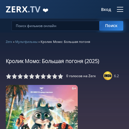
ZERX
.TV
❤️
Вход
Поиск
Zerx
»
Мультфильмы
» Кролик Момо: Большая погоня
Кролик Момо: Большая погоня (2025)
0
голосов на Zerx
6.2
5
6
7
8
9
10