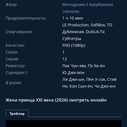
Жанр:
Мелодрама
/
Зарубежные
сериалы
Продолжительность:
1 ч 10 мин
LE-Production, SoftBox, ТО
Озвучивание:
Дубляжная, DubLik.TV,
Субтитры
Качество:
FHD (1080p)
Сезон:
1
Серия:
12
Режиссер:
Пак Чун-хва, Пэ Хи-ён
Сценарист:
Ю Джи-вон
Ли Джи-ын, Пён У-сок, Стив
В ролях:
Но, Кон Сын-ён, Чо Джэ-юн
Жена принца XXI века (2026) смотреть онлайн
Трейлер