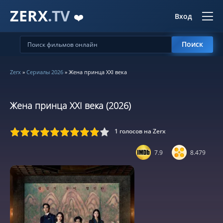
ZERX
.TV
❤️
Вход
Поиск
Zerx
»
Сериалы 2026
» Жена принца XXI века
Жена принца XXI века (2026)
1
голосов на Zerx
5
6
7
8
9
10
7.9
8.479