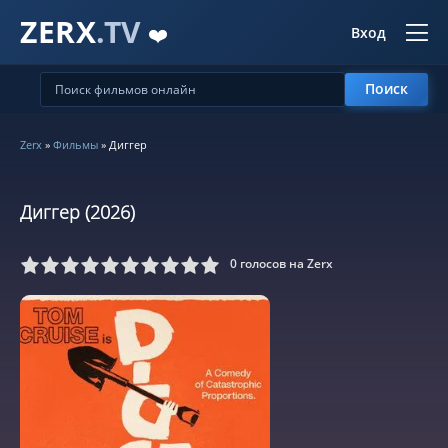
ZERX
.TV
❤️
Вход
Поиск
Zerx
»
Фильмы
» Диггер
Диггер (2026)
0
голосов на Zerx
5
6
7
8
9
10