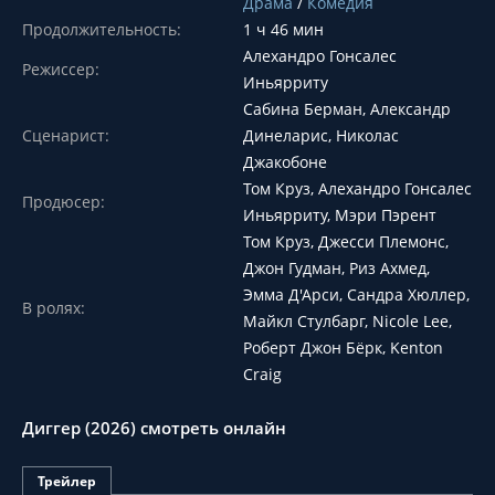
Драма
/
Комедия
Продолжительность:
1 ч 46 мин
Алехандро Гонсалес
Режиссер:
Иньярриту
Сабина Берман, Александр
Сценарист:
Динеларис, Николас
Джакобоне
Том Круз, Алехандро Гонсалес
Продюсер:
Иньярриту, Мэри Пэрент
Том Круз, Джесси Племонс,
Джон Гудман, Риз Ахмед,
Эмма Д'Арси, Сандра Хюллер,
В ролях:
Майкл Стулбарг, Nicole Lee,
Роберт Джон Бёрк, Kenton
Craig
Диггер (2026) смотреть онлайн
Трейлер