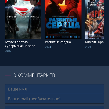
СМОТРЕТЬ ОНЛАЙН
СМОТРЕТЬ ОНЛАЙН
СМОТРЕТЬ О
Бэтмен против
Разбитые сердца
Миссия: Красн
Супермена: На заре
2024
2024
справедливости
2016
0
КОММЕНТАРИЕВ