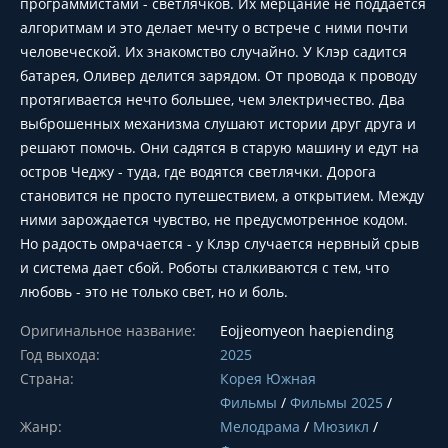
программистами - светлячков. Их мерцание не поддается
алгоритмам и это делает мечту о встрече с ними почти
человеческой. Их знакомство случайно. У Клэр садится
батарея, Оливер делится зарядом. От провода к проводу
протягивается нечто большее, чем электричество. Два
выброшенных механизма слушают истории друг друга и
решают помочь. Они садятся в старую машину и едут на
остров Чеджу - туда, где водятся светлячки. Дорога
становится не просто путешествием, а открытием. Между
ними зарождается чувство, не предусмотренное кодом.
Но радость омрачается - у Клэр случается нервный срыв
и система дает сбой. Роботы сталкиваются с тем, что
любовь - это не только свет, но и боль.
Оригинальное название:
Eojjeomyeon haepiending
Год выхода:
2025
Страна:
Корея Южная
Фильмы
/
Фильмы 2025
/
Жанр:
Мелодрама
/
Мюзикл
/