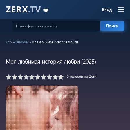
ZERX
.TV
❤️
Вход
Поиск
Zerx
»
Фильмы
» Моя любимая история любви
Моя любимая история любви (2025)
0
голосов на Zerx
5
6
7
8
9
10