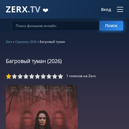
ZERX
.TV
❤️
Вход
Поиск
Zerx
»
Сериалы 2026
» Багровый туман
Багровый туман (2026)
1
голосов на Zerx
5
6
7
8
9
10