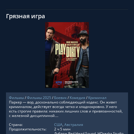
Грязная игра
СМОТРЕТЬ ОНЛАЙН
Фильмы
/
Фильмы 2025
/
Боевик
/
Комедия
/
Криминал
Паркер — вор, досконально соблюдающий кодекс. Он живет
криминалом, действует всегда четко и хладнокровно. У него
есть строгие правила: никаких лишних слов и привязанностей,
с железной дисциплиной....
Страна:
США
,
Австралия
Продолжительность:
2 ч 5 мин
Дубляж Red Head Sound, HDrezka Studio,