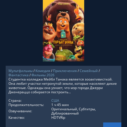
СМОТРЕТЬ ОНЛАЙН
Мультфильмы
/
Комедия
/
Приключения
/
Семейный
/
Фантастика
/
Фильмы 2026
Студентка колледжа Мейбл Танака является зооактивисткой.
Она любит участки нетронутой земли, которые населяют дикие
животные. Однажды она узнает, что мэр города Джерри
Дженераццо собирается построить...
Страна:
США
Продолжительность:
1 ч 45 мин
Оригинальный, Субтитры,
Озвучивание:
Дублированный
Качество:
HDTVRip