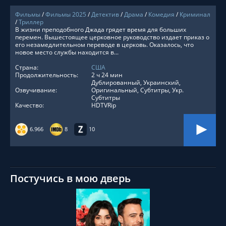
Фильмы
/
Фильмы 2025
/
Детектив
/
Драма
/
Комедия
/
Криминал
/
Триллер
В жизни преподобного Джада грядет время для больших
перемен. Вышестоящее церковное руководство издает приказ о
его незамедлительном переводе в церковь. Оказалось, что
новое место службы находится в...
Страна:
США
Продолжительность:
2 ч 24 мин
Дублированный, Украинский,
Озвучивание:
Оригинальный, Субтитры, Укр.
Субтитры
Качество:
HDTVRip
6.966
8
10
Постучись в мою дверь