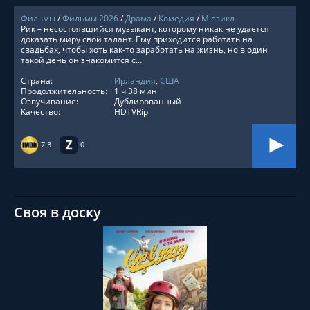
Фильмы
/
Фильмы 2026
/
Драма
/
Комедия
/
Мюзикл
Рик – несостоявшийся музыкант, которому никак не удается
доказать миру свой талант. Ему приходится работать на
свадьбах, чтобы хоть как-то заработать на жизнь, но в один
такой день он знакомится с...
Страна:
Ирландия
,
США
Продолжительность:
1 ч 38 мин
Озвучивание:
Дублированный
Качество:
HDTVRip
7.3
0
Своя в доску