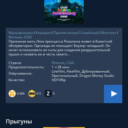
Мультфильмы
/
Комедия
/
Приключения
/
Семейный
/
Фэнтези
/
Фильмы 2026
Приемная мать Люм принцесса Розалина живет в Кометной
обсерватории. Однажды ее похищает Боузер--младший. Он
хочет использовать ее силы для создания разрушительной
пушки и назвать ее в честь своего...
Страна:
Япония
,
США
Продолжительность:
1 ч 38 мин
LineFilm, AlexFilm, Дублированный,
Озвучивание:
Оригинальный, Dragon Money Studio
Качество:
HDTVRip
6.666
6.5
0
Прыгуны