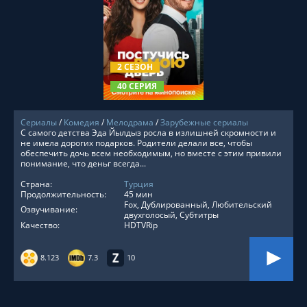
СМОТРЕТЬ ОНЛАЙН
2 СЕЗОН
40 СЕРИЯ
Сериалы
/
Комедия
/
Мелодрама
/
Зарубежные сериалы
С самого детства Эда Йылдыз росла в излишней скромности и
не имела дорогих подарков. Родители делали все, чтобы
обеспечить дочь всем необходимым, но вместе с этим привили
понимание, что деньг всегда...
Страна:
Турция
Продолжительность:
45 мин
Fox, Дублированный, Любительский
Озвучивание:
двухголосый, Субтитры
Качество:
HDTVRip
8.123
7.3
10