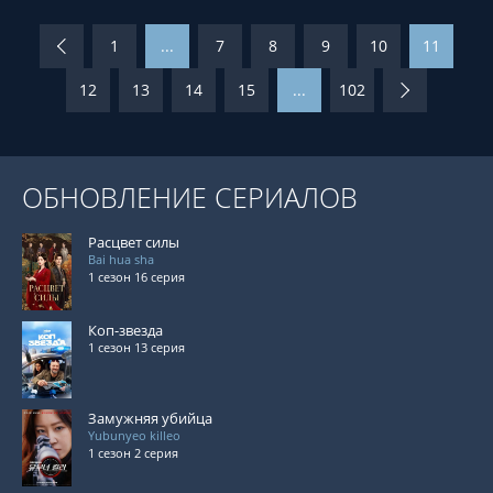
1
...
7
8
9
10
11
12
13
14
15
...
102
ОБНОВЛЕНИЕ СЕРИАЛОВ
Расцвет силы
Bai hua sha
1 сезон 16 серия
Коп-звезда
1 сезон 13 серия
Замужняя убийца
Yubunyeo killeo
1 сезон 2 серия