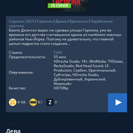
10 СЕРИЯ
Сериалы 2025
/
Сериалы
/
Драма
/
Криминал
/
Зарубежные
сериалы
Бампи Джонсон вырос на суровых улицах Гарлема, уже во
времена его детства считавшихся одним из наиболее опасных
районов Нью-Йорка. Поэтому не удивительно, что главной
целью подростка стало создание...
Страна:
США
Продолжительность:
55 мин
HDrezka Studio. 18+, WinMedia, TVShows,
RezkaStudio, Red Head Sound, LE-
Production, Сербин, Оригинальный,
Озвучивание:
Субтитры, HDrezka Studio,
Дублированный, Украинский,
Newstudio
Качество:
HDTVRip
8.166
8.1
0
Дева