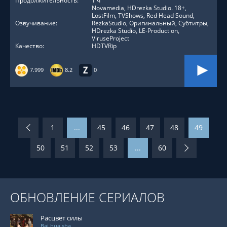
Продолжительность:
1 ч
Novamedia, HDrezka Studio. 18+,
LostFilm, TVShows, Red Head Sound,
Озвучивание:
RezkaStudio, Оригинальный, Субтитры,
HDrezka Studio, LE-Production,
ViruseProject
Качество:
HDTVRip
7.999
8.2
0
1
...
45
46
47
48
49
50
51
52
53
...
60
ОБНОВЛЕНИЕ СЕРИАЛОВ
Расцвет силы
Bai hua sha