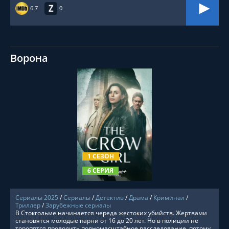
6.7
0
Ворона
СМОТРЕТЬ ОНЛАЙН
1 СЕЗОН
6 СЕРИЯ
Сериалы 2025
/
Сериалы
/
Детектив
/
Драма
/
Криминал
/
Триллер
/
Зарубежные сериалы
В Стокгольме начинается череда жестоких убийств. Жертвами
становятся молодые парни от 16 до 20 лет. Но в полиции не
торопятся проводить полномасштабное расследование, потому