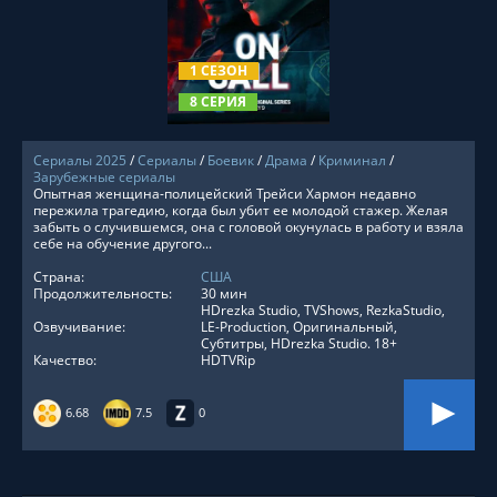
СМОТРЕТЬ ОНЛАЙН
1 СЕЗОН
8 СЕРИЯ
Сериалы 2025
/
Сериалы
/
Боевик
/
Драма
/
Криминал
/
Зарубежные сериалы
Опытная женщина-полицейский Трейси Хармон недавно
пережила трагедию, когда был убит ее молодой стажер. Желая
забыть о случившемся, она с головой окунулась в работу и взяла
себе на обучение другого...
Страна:
США
Продолжительность:
30 мин
HDrezka Studio, TVShows, RezkaStudio,
Озвучивание:
LE-Production, Оригинальный,
Субтитры, HDrezka Studio. 18+
Качество:
HDTVRip
6.68
7.5
0