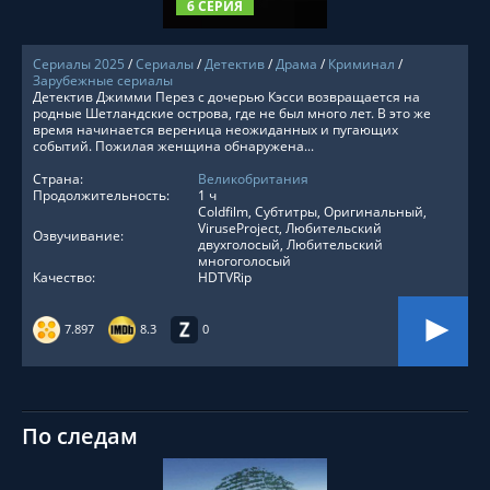
6 СЕРИЯ
Сериалы 2025
/
Сериалы
/
Детектив
/
Драма
/
Криминал
/
Зарубежные сериалы
Детектив Джимми Перез с дочерью Кэсси возвращается на
родные Шетландские острова, где не был много лет. В это же
время начинается вереница неожиданных и пугающих
событий. Пожилая женщина обнаружена...
Страна:
Великобритания
Продолжительность:
1 ч
Coldfilm, Субтитры, Оригинальный,
ViruseProject, Любительский
Озвучивание:
двухголосый, Любительский
многоголосый
Качество:
HDTVRip
7.897
8.3
0
По следам