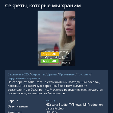
Секреты, которые мы храним
СМОТРЕТЬ ОНЛАЙН
1 СЕЗОН
6 СЕРИЯ
Сериалы 2025
/
Сериалы
/
Драма
/
Криминал
/
Триллер
/
Зарубежные сериалы
На севере от Копенгагена есть элитный коттеджный поселок,
похожий на сказочную деревню. Все в нем выглядит
великолепно и безупречно. Местные резиденты наслаждаются
роскошью и достатком, не беспокоясь...
Страна:
Дания
HDrezka Studio, TVShows, LE-Production,
Озвучивание:
ViruseProject
Качество:
HDTVRip