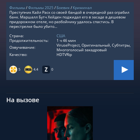
Фильмы
/
Фильмы 2025
/
Боевик
/
Криминал
Преступник Кайл Раск со своей бандой в очередной раз ограбил
банк. Маршалл Бутч Хейден поджидал его в засаде в дешевом
придорожном отеле, но разбойнику удалось спастись. В
перестрелке было убито...
Страна:
США
Продолжительность:
1 ч 46 мин
ViruseProject, Оригинальный, Субтитры,
Озвучивание:
Многоголосый закадровый
Качество:
HDTVRip
5
4.4
0
На вызове