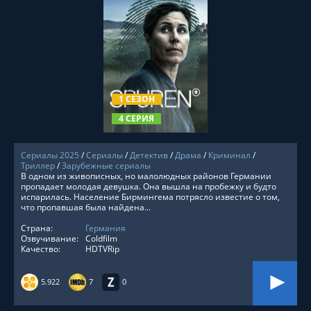
СМОТРЕТЬ ОНЛАЙН
1 СЕЗОН
4 СЕРИЯ
Сериалы 2025
/
Сериалы
/
Детектив
/
Драма
/
Криминал
/
Триллер
/
Зарубежные сериалы
В одном из живописных, но малолюдных районов Германии
пропадает молодая девушка. Она вышла на пробежку и будто
испарилась. Население Бирмингема потрясло известие о том,
что пропавшая была найдена...
Страна:
Германия
Озвучивание:
Coldfilm
Качество:
HDTVRip
5.922
7
0