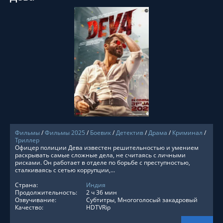
СМОТРЕТЬ ОНЛАЙН
Фильмы
/
Фильмы 2025
/
Боевик
/
Детектив
/
Драма
/
Криминал
/
Триллер
Офицер полиции Дева известен решительностью и умением
раскрывать самые сложные дела, не считаясь с личными
рисками. Он работает в отделе по борьбе с преступностью,
сталкиваясь с сетью коррупции,...
Страна:
Индия
Продолжительность:
2 ч 36 мин
Озвучивание:
Субтитры, Многоголосый закадровый
Качество:
HDTVRip