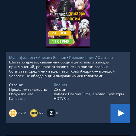
СМОТРЕТЬ ОНЛАЙН
2 СЕЗОН
11 СЕРИЯ
Мультфильмы
/
Аниме
/
Боевик
/
Приключения
/
Фэнтези
Шестеро друзей, связанных общим детством и жаждой
приключений, решают отправиться на поиски славы и
богатства. Среди них выделяется Край Андрих — молодой
человек, не обладающий выдающимися талантами...
Страна:
Япония
Продолжительность:
25 мин
Озвучивание:
Дубляж Flarrow Films, AniStar, Субтитры
Качество:
HDTVRip
7.768
6.7
0