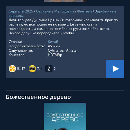
Сериалы 2025
/
Сериалы
/
Мелодрама
/
Фэнтези
/
Зарубежные
сериалы
Дочь герцога Дунпина Цзянь Си готовилась заключить брак по
расчету, но все пошло не по плану. Ее семью стали
преследовать, а сама она погибла от руки возлюбленного.
Вскоре девушка переродилась, чтобы...
Страна:
Китай
Продолжительность:
45 мин
Озвучивание:
Субтитры, AniStar
Качество:
HDTVRip
8.417
7.4
0
Божественное дерево