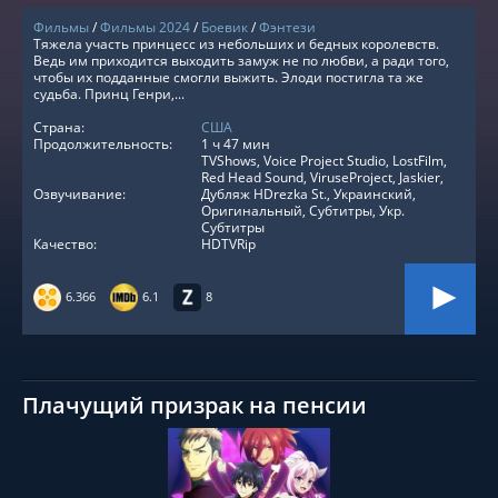
Фильмы
/
Фильмы 2024
/
Боевик
/
Фэнтези
Тяжела участь принцесс из небольших и бедных королевств.
Ведь им приходится выходить замуж не по любви, а ради того,
чтобы их подданные смогли выжить. Элоди постигла та же
судьба. Принц Генри,...
Страна:
США
Продолжительность:
1 ч 47 мин
TVShows, Voice Project Studio, LostFilm,
Red Head Sound, ViruseProject, Jaskier,
Озвучивание:
Дубляж HDrezka St., Украинский,
Оригинальный, Субтитры, Укр.
Субтитры
Качество:
HDTVRip
6.366
6.1
8
Плачущий призрак на пенсии