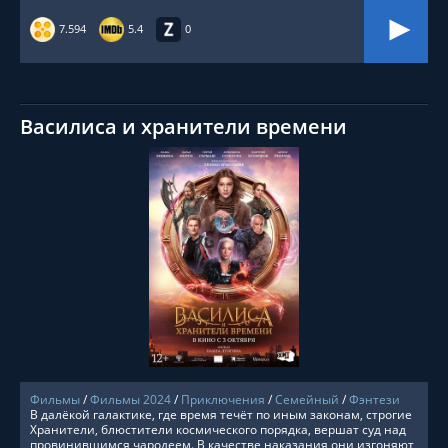
7.594
5.4
0
Василиса и хранители времени
СМОТРЕТЬ ОНЛАЙН
Фильмы
/
Фильмы 2024
/
Приключения
/
Семейный
/
Фэнтези
В далёкой галактике, где время течёт по иным законам, строгие
Хранители, блюстители космического порядка, вершат суд над
провинившимся чародеем. В качестве наказания они изгоняют