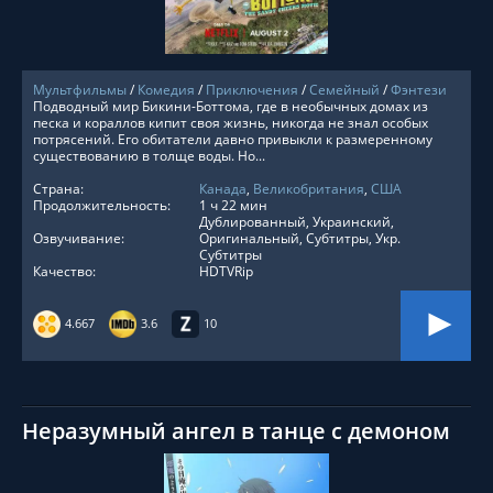
Мультфильмы
/
Комедия
/
Приключения
/
Семейный
/
Фэнтези
Подводный мир Бикини-Боттома, где в необычных домах из
песка и кораллов кипит своя жизнь, никогда не знал особых
потрясений. Его обитатели давно привыкли к размеренному
существованию в толще воды. Но...
Страна:
Канада
,
Великобритания
,
США
Продолжительность:
1 ч 22 мин
Дублированный, Украинский,
Озвучивание:
Оригинальный, Субтитры, Укр.
Субтитры
Качество:
HDTVRip
4.667
3.6
10
Неразумный ангел в танце с демоном