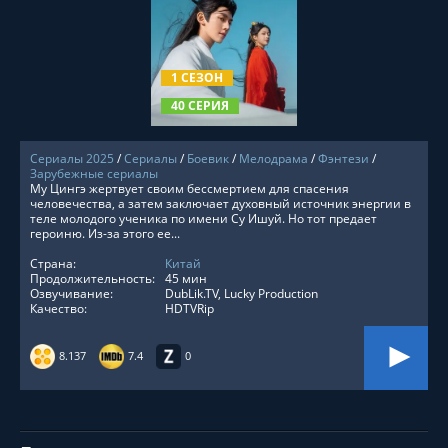
СМОТРЕТЬ ОНЛАЙН
1 СЕЗОН
40 СЕРИЯ
Сериалы 2025
/
Сериалы
/
Боевик
/
Мелодрама
/
Фэнтези
/
Зарубежные сериалы
Му Цингэ жертвует своим бессмертием для спасения
человечества, а затем заключает духовный источник энергии в
теле молодого ученика по имени Су Ишуй. Но тот предает
героиню. Из-за этого ее...
Страна:
Китай
Продолжительность:
45 мин
Озвучивание:
DubLik.TV, Lucky Production
Качество:
HDTVRip
8.137
7.4
0