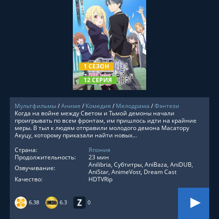
СМОТРЕТЬ ОНЛАЙН
1 СЕЗОН
12 СЕРИЯ
Мультфильмы
/
Аниме
/
Комедия
/
Мелодрама
/
Фэнтези
Когда на войне между Светом и Тьмой демоны начали
проигрывать по всем фронтам, им пришлось идти на крайние
меры. В тыл к людям отправили молодого демона Масатору
Акуцу, которому приказали найти новых...
Страна:
Япония
Продолжительность:
23 мин
Anilibria, Субтитры, AniBaza, AniDUB,
Озвучивание:
AniStar, AnimeVost, Dream Cast
Качество:
HDTVRip
6.38
6.3
0