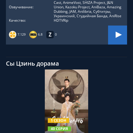
Cast, AnimeVost, SHIZA Project, J&N
Озвучивание:
Union, Kazoku Project, AniBaza, Amazing
Dubbing, JAM, Anilibria, Субтитры,
Украинский, Студийная Банда, AniRise
Качество:
HDTVRip
7.129
6.8
0
Сы Цзинь дорама
СМОТРЕТЬ ОНЛАЙН
1 СЕЗОН
40 СЕРИЯ