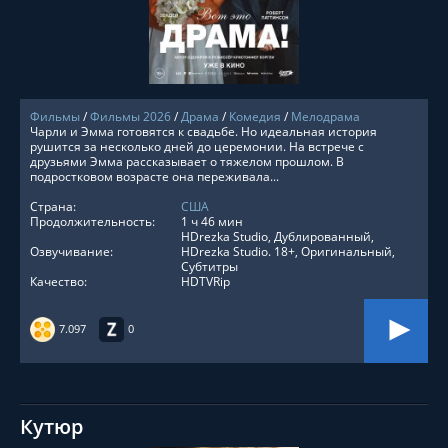
Фильмы
/
Фильмы 2026
/
Драма
/
Комедия
/
Мелодрама
Чарли и Эмма готовятся к свадьбе. Но идеальная история
рушится за несколько дней до церемонии. На встрече с
друзьями Эмма рассказывает о тяжелом прошлом. В
подростковом возрасте она переживала...
Страна:
США
Продолжительность:
1 ч 46 мин
HDrezka Studio, Дублированный,
Озвучивание:
HDrezka Studio. 18+, Оригинальный,
Субтитры
Качество:
HDTVRip
7.097
0
Кутюр