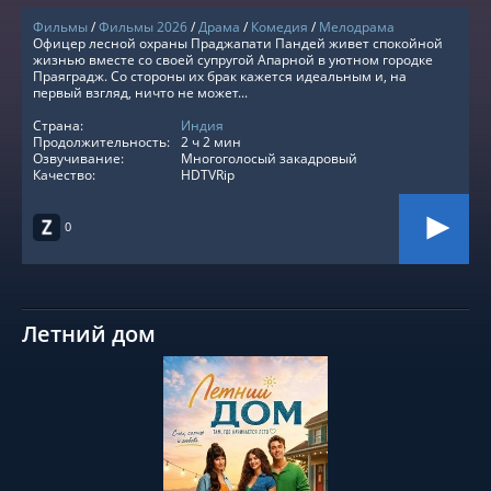
Фильмы
/
Фильмы 2026
/
Драма
/
Комедия
/
Мелодрама
Офицер лесной охраны Праджапати Пандей живет спокойной
жизнью вместе со своей супругой Апарной в уютном городке
Праяградж. Со стороны их брак кажется идеальным и, на
первый взгляд, ничто не может...
Страна:
Индия
Продолжительность:
2 ч 2 мин
Озвучивание:
Многоголосый закадровый
Качество:
HDTVRip
0
Летний дом