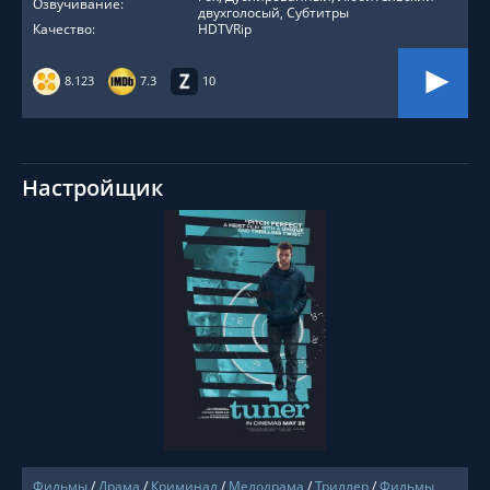
Озвучивание:
двухголосый, Субтитры
Качество:
HDTVRip
8.123
7.3
10
Настройщик
СМОТРЕТЬ ОНЛАЙН
Фильмы
/
Драма
/
Криминал
/
Мелодрама
/
Триллер
/
Фильмы