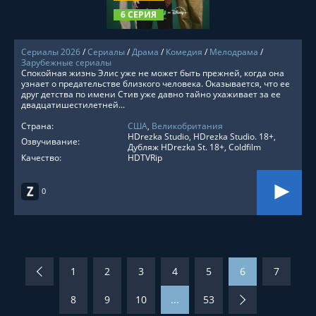
6 СЕРИЯ
Сериалы 2026
/
Сериалы
/
Драма
/
Комедия
/
Мелодрама
/
Зарубежные сериалы
Спокойная жизнь Элис уже не может быть прежней, когда она
узнает о предательстве близкого человека. Оказывается, что ее
друг детства по имени Стив уже давно тайно ухаживает за ее
двадцатишестилетней...
Страна:
США
,
Великобритания
HDrezka Studio, HDrezka Studio. 18+,
Озвучивание:
Дубляж HDrezka St. 18+, Coldfilm
Качество:
HDTVRip
0
1
2
3
4
5
6
7
8
9
10
...
53