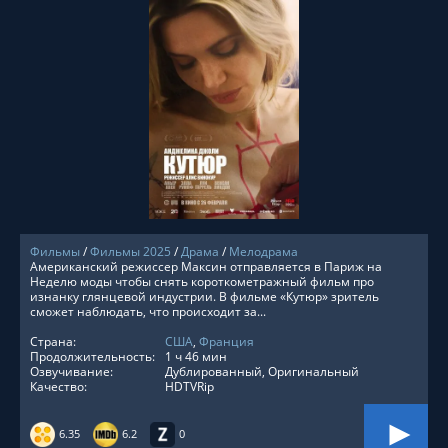
СМОТРЕТЬ ОНЛАЙН
Фильмы
/
Фильмы 2025
/
Драма
/
Мелодрама
Американский режиссер Максин отправляется в Париж на
Неделю моды чтобы снять короткометражный фильм про
изнанку глянцевой индустрии. В фильме «Кутюр» зритель
сможет наблюдать, что происходит за...
Страна:
США
,
Франция
Продолжительность:
1 ч 46 мин
Озвучивание:
Дублированный, Оригинальный
Качество:
HDTVRip
6.35
6.2
0