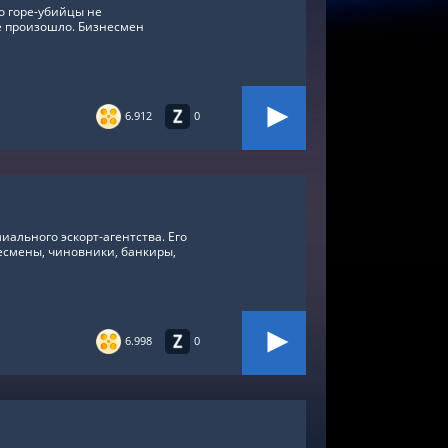
о горе-убийцы не
не произошло. Бизнесмен
6.912
0
ального эскорт-агентства. Его
есмены, чиновники, банкиры,
6.998
0