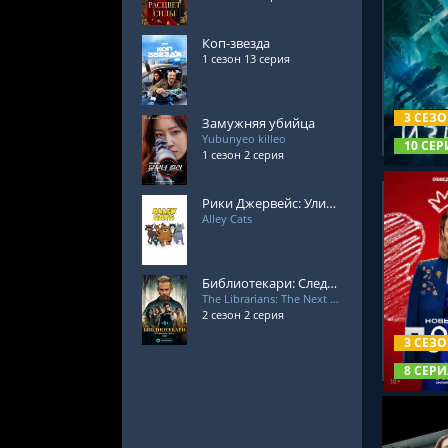
Коп-звезда
1 сезон 13 серия
СМОТРЕ
3 СЕЗ
Замужняя убийца
Yubunyeo killeo
10 СЕР
1 сезон 2 серия
Рики Джервейс: Уличные коты
Alley Cats
Библиотекари: Следующая глава 2 сезон
The Librarians: The Next Chapter
СМОТРЕ
2 сезон 2 серия
3 СЕЗ
8 СЕРИ