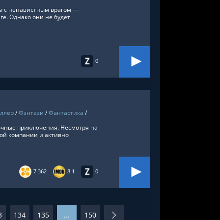
бы с ненавистным врагом —
е. Однако они не будет
0
ллер
/
Фэнтези
/
Фантастика
/
очные приключения. Несмотря на
кой компании и активно
7.362
8.1
0
3
134
135
...
150