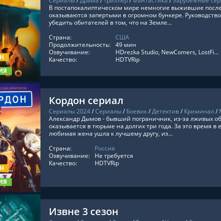
Сериалы
/
Драма
/
Триллер
/
Фантастика
/
Зарубежные се
В постапокалиптическом мире немногие выжившие после
оказываются запертыми в огромном бункере. Руководство
убедить обитателей в том, что на Земле...
Страна:
США
ТЬ ОНЛАЙН
Продолжительность:
49 мин
Озвучивание:
HDrezka Studio, NewComers, LostFilm, TVShows, RezkaStudio, Red Head Sound, LE-Production, Украинский, Оригинальный, Субтитры, Укр. Субтитры, Дублированный
ОН
Качество:
HDTVRip
ИЯ
Кордон сериал
Сериалы 2024
/
Сериалы
/
Боевик
/
Детектив
/
Криминал
/
Александр Дымов - бывший пограничник, из-за лживых 
оказывается в тюрьме на долгих три года. За это время в
любимая жена ушла к лучшему другу, из...
Страна:
Россия
ТЬ ОНЛАЙН
Озвучивание:
Не требуется
Качество:
HDTVRip
ОН
ИЯ
Извне 3 сезон