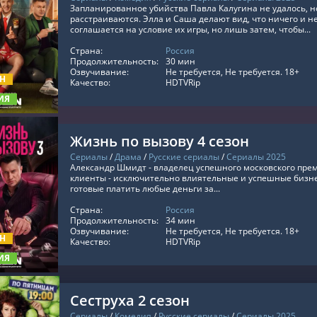
Запланированное убийства Павла Калугина не удалось, н
расстраиваются. Элла и Саша делают вид, что ничего и 
соглашается на условие их игры, но лишь затем, чтобы...
Страна:
Россия
ТЬ ОНЛАЙН
Продолжительность:
30 мин
Озвучивание:
Не требуется, Не требуется. 18+
ОН
Качество:
HDTVRip
ИЯ
Жизнь по вызову 4 сезон
Сериалы
/
Драма
/
Русские сериалы
/
Сериалы 2025
Александр Шмидт - владелец успешного московского преми
клиенты - исключительно влиятельные и успешные бизн
готовые платить любые деньги за...
Страна:
Россия
ТЬ ОНЛАЙН
Продолжительность:
34 мин
Озвучивание:
Не требуется, Не требуется. 18+
ОН
Качество:
HDTVRip
ИЯ
Сеструха 2 сезон
Сериалы
/
Комедия
/
Русские сериалы
/
Сериалы 2025