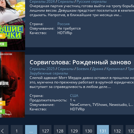
Сериалы 2024
/
Сериалы
/
Русские сериалы
Очередная партия участниц готова выйти на тропу борь
лишним весом. Девушкам предстоит поселиться в кемпинг
отдыхать. Напротив, в ближайшие три месяца им...
Страна:
Россия
ТЬ ОНЛАЙН
Озвучивание:
Не требуется
Качество:
HDTVRip
ОН
ИЯ
Сорвиголова: Рожденный заново
Сериалы 2025
/
Сериалы
/
Боевик
/
Драма
/
Криминал
/
Три
Зарубежные сериалы
Слепой адвокат Мэтт Мердок давно оставил в прошлом н
это, мужчина по-прежнему работает в крупной юридичес
выступает за справедливость в любом деле....
ТЬ ОНЛАЙН
Страна:
США
Продолжительность:
1 ч
ОН
Озвучивание:
NewComers, TVShows, Newstudio, LostFilm, Кубик в Кубе, Дубляж Flarrow Films, Дубляж Red Head Sound, RezkaStudio, LE-Production, Оригинальный, Субтитры, HDrezka Studio, ViruseProject
Качество:
HDTVRip
Я
1
...
127
128
129
130
131
132
13