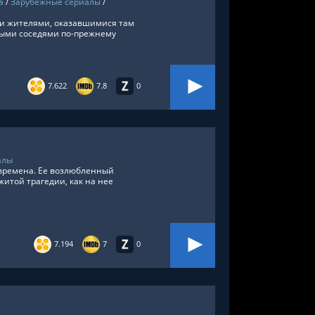
а
/
Зарубежные сериалы
/
ми жителями, оказавшимися там
ными соседями по-прежнему
7.622
7.8
0
алы
 времена. Ее возлюбленный
итой трагедии, как на нее
7.194
7
0