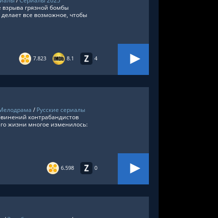
риалы
/
Сериалы 2025
 взрыва грязной бомбы
 делает все возможное, чтобы
7.823
8.1
4
Мелодрама
/
Русские сериалы
обвинений контрабандистов
 его жизни многое изменилось:
6.598
0