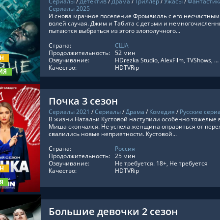
Сериалы
/
Детектив
/
Драма
/
Триллер
/
Ужасы
/
Фантастик
Сериалы 2025
И снова мрачное поселение Фромвилль с его несчастны
волей случая. Джим и Табита с детьми и немногочислен
пытаются выбраться из этого злополучного...
ТЬ ОНЛАЙН
Страна:
США
Продолжительность:
52 мин
ОН
Озвучивание:
HDrezka Studio, AlexFilm, TVShows, LostFilm, Red Head Sound, Оригинальный, LE-Production, RuDub, Субтитры, заКАДРЫ
Качество:
HDTVRip
ИЯ
Почка 3 сезон
Сериалы 2021
/
Сериалы
/
Драма
/
Комедия
/
Русские сери
В жизни Натальи Кустовой наступили особенно тяжелые
Миша скончался. Не успела женщина оправиться от переж
свалились новые неприятности. Кустовой...
Страна:
Россия
ТЬ ОНЛАЙН
Продолжительность:
25 мин
Озвучивание:
Не требуется. 18+, Не требуется
ОН
Качество:
HDTVRip
Я
Большие девочки 2 сезон