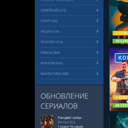
СЕМЕЙНЫЙ (272)
СПОРТ (83)
СМОТРЕ
ТВ ШОУ (19)
2 СЕЗ
10 СЕР
ТРИЛЛЕР (714)
УЖАСЫ (364)
ФЭНТЕЗИ (435)
ФАНТАСТИКА (400)
СМОТРЕ
ОБНОВЛЕНИЕ
1 СЕЗ
СЕРИАЛОВ
48 СЕР
Расцвет силы
Bai hua sha
1 сезон 16 серия