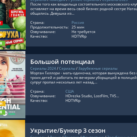
После того как владельца состоятельного московского кл
оставляет на время весь свой бизнес родной сестре Наташ
общались. Девушка из...
Страна:
Россия
ТЬ ОНЛАЙН
Продолжительность:
25 мин
Озвучивание:
Не требуется
ОН
Качество:
HDTVRip
Я
Большой потенциал
Сериалы 2024
/
Сериалы
/
Зарубежные сериалы
Морган Гиллори - мать-одиночка, которая вынуждена бе
троих детей и работать по вечерам уборщицей в полицей
супруг пропал несколько лет назад,...
Страна:
США
ТЬ ОНЛАЙН
Озвучивание:
HDrezka Studio, LostFilm, TVShows, Оригинальный, LE-Production, ViruseProject
Качество:
HDTVRip
ОН
Я
Укрытие/Бункер 3 сезон