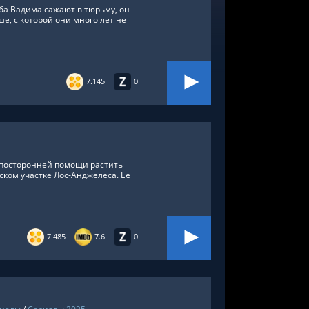
уба Вадима сажают в тюрьму, он
е, с которой они много лет не
7.145
0
з посторонней помощи растить
ском участке Лос-Анджелеса. Ее
7.485
7.6
0