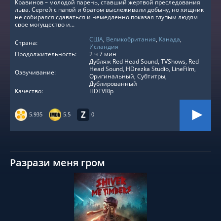
Кравинов – молодой парень, ставший жертвой преследования
льва. Сергей с папой и братом выслеживали добычу, но хищник
не собирался сдаваться и немедленно показал глупым людям
свое могущество и...
США
,
Великобритания
,
Канада
,
Страна:
Исландия
Продолжительность:
2 ч 7 мин
Дубляж Red Head Sound, TVShows, Red
Head Sound, HDrezka Studio, LineFilm,
Озвучивание:
Оригинальный, Субтитры,
Дублированный
Качество:
HDTVRip
5.935
5.5
0
Разрази меня гром