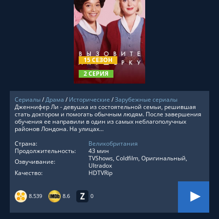
СМОТРЕТЬ ОНЛАЙН
15 СЕЗОН
2 СЕРИЯ
Сериалы
/
Драма
/
Исторические
/
Зарубежные сериалы
Дженнифер Ли - девушка из состоятельной семьи, решившая
стать доктором и помогать обычным людям. После завершения
обучения ее направили в один из самых неблагополучных
районов Лондона. На улицах...
Страна:
Великобритания
Продолжительность:
43 мин
TVShows, Coldfilm, Оригинальный,
Озвучивание:
Ultradox
Качество:
HDTVRip
8.539
8.6
0