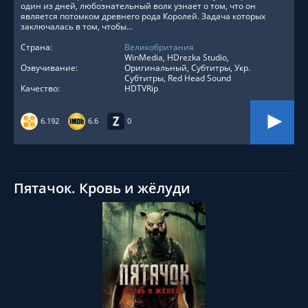
один из дней, любознательный волк узнает о том, что он
является потомком древнего рода Королей. Задача которых
заключалась в том, чтобы...
Страна:
Великобритания
WinMedia, HDrezka Studio,
Озвучивание:
Оригинальный, Субтитры, Укр.
Субтитры, Red Head Sound
Качество:
HDTVRip
6.192
6.6
0
Пятачок. Кровь и жёлуди
СМОТРЕТЬ ОНЛАЙН