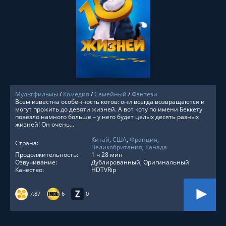
СМОТРЕТЬ ОНЛАЙН
Мультфильмы
/
Комедия
/
Семейный
/
Фэнтези
Всем известна особенность котов: они всегда возвращаются и
могут прожить до девяти жизней. А вот коту по имени Беккету
повезло намного больше – у него будет целых десять разных
жизней! Он очень...
Китай
,
США
,
Франция
,
Страна:
Великобритания
,
Канада
Продолжительность:
1 ч 28 мин
Озвучивание:
Дублированный, Оригинальный
Качество:
HDTVRip
7.87
6
0