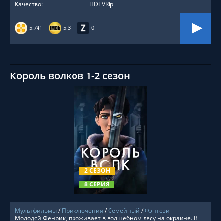
Качество:
HDTVRip
5.741
5.3
0
Король волков 1-2 сезон
СМОТРЕТЬ ОНЛАЙН
2 СЕЗОН
8 СЕРИЯ
Мультфильмы
/
Приключения
/
Семейный
/
Фэнтези
Молодой Фенрик, проживает в волшебном лесу на окраине. В