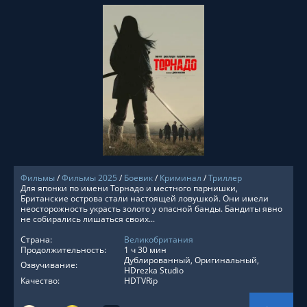
СМОТРЕТЬ ОНЛАЙН
Фильмы
/
Фильмы 2025
/
Боевик
/
Криминал
/
Триллер
Для японки по имени Торнадо и местного парнишки,
Британские острова стали настоящей ловушкой. Они имели
неосторожность украсть золото у опасной банды. Бандиты явно
не собирались лишаться своих...
Страна:
Великобритания
Продолжительность:
1 ч 30 мин
Дублированный, Оригинальный,
Озвучивание:
HDrezka Studio
Качество:
HDTVRip