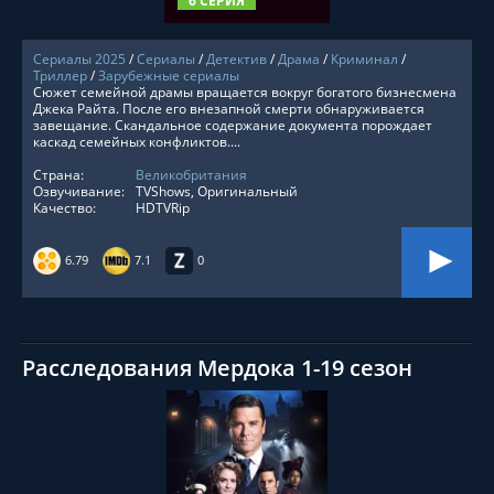
6 СЕРИЯ
Сериалы 2025
/
Сериалы
/
Детектив
/
Драма
/
Криминал
/
Триллер
/
Зарубежные сериалы
Сюжет семейной драмы вращается вокруг богатого бизнесмена
Джека Райта. После его внезапной смерти обнаруживается
завещание. Скандальное содержание документа порождает
каскад семейных конфликтов....
Страна:
Великобритания
Озвучивание:
TVShows, Оригинальный
Качество:
HDTVRip
6.79
7.1
0
Расследования Мердока 1-19 сезон