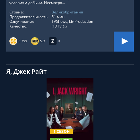
условиям добычи. Несмотря...
Страна:
Великобритания
Продолжительность:
51 мин
Озвучивание:
TVShows, LE-Production
Качество:
HDTVRip
5.799
5.9
0
Я, Джек Райт
СМОТРЕТЬ ОНЛАЙН
1 СЕЗОН