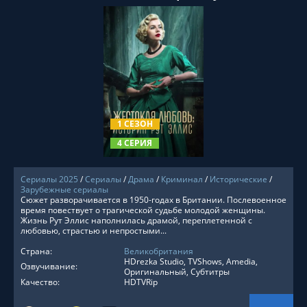
СМОТРЕТЬ ОНЛАЙН
1 СЕЗОН
4 СЕРИЯ
Сериалы 2025
/
Сериалы
/
Драма
/
Криминал
/
Исторические
/
Зарубежные сериалы
Сюжет разворачивается в 1950-годах в Британии. Послевоенное
время повествует о трагической судьбе молодой женщины.
Жизнь Рут Эллис наполнилась драмой, переплетенной с
любовью, страстью и непростыми...
Страна:
Великобритания
HDrezka Studio, TVShows, Amedia,
Озвучивание:
Оригинальный, Субтитры
Качество:
HDTVRip