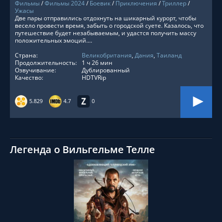
Фильмы
/
Фильмы 2024
/
Боевик
/
Приключения
/
Триллер
/
Ужасы
Две пары отправились отдохнуть на шикарный курорт, чтобы
весело провести время, забыть о городской суете. Казалось, что
путешествие будет незабываемым, и удастся получить массу
положительных эмоций....
Страна:
Великобритания
,
Дания
,
Таиланд
Продолжительность:
1 ч 26 мин
Озвучивание:
Дублированный
Качество:
HDTVRip
5.829
4.7
0
Легенда о Вильгельме Телле