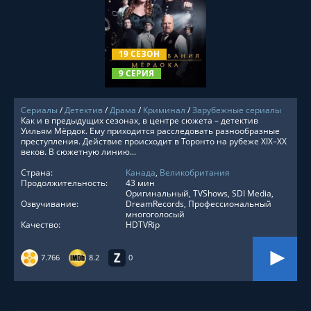
СМОТРЕТЬ ОНЛАЙН
19 СЕЗОН
9 СЕРИЯ
Сериалы
/
Детектив
/
Драма
/
Криминал
/
Зарубежные сериалы
Как и в предыдущих сезонах, в центре сюжета – детектив
Уильям Мёрдок. Ему приходится расследовать разнообразные
преступления. Действие происходит в Торонто на рубеже XIX–XX
веков. В сюжетную линию...
Страна:
Канада
,
Великобритания
Продолжительность:
43 мин
Оригинальный, TVShows, SDI Media,
Озвучивание:
DreamRecords, Профессиональный
многоголосый
Качество:
HDTVRip
7.766
8.2
0