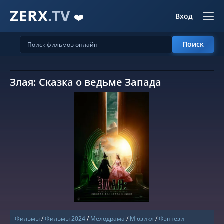
ZERX
.TV
❤️
Вход
Поиск
Злая: Сказка о ведьме Запада
СМОТРЕТЬ ОНЛАЙН
Фильмы
/
Фильмы 2024
/
Мелодрама
/
Мюзикл
/
Фэнтези