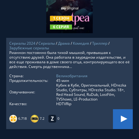
СМОТРЕТЬ ОНЛАЙН
1 СЕЗОН
6 СЕРИЯ
Сериалы 2024
/
Сериалы
/
Драма
/
Комедия
/
Триллер
/
Зарубежные сериалы
Рианнон постоянно была тихой мышкой, привыкшая к
отсутствию друзей. Она работала в заурядном издательстве, и
все еще проживала в доме своего отца, контролирующего все её
действия. Смерть родственника...
Страна:
Великобритания
Продолжительность:
45 мин
Кубик в Кубе, Оригинальный, HDrezka
Studio, Субтитры, HDrezka Studio. 18+,
Озвучивание:
Red Head Sound, RuDub, LostFilm,
TVShows, LE-Production
Качество:
HDTVRip
6.718
7.2
0