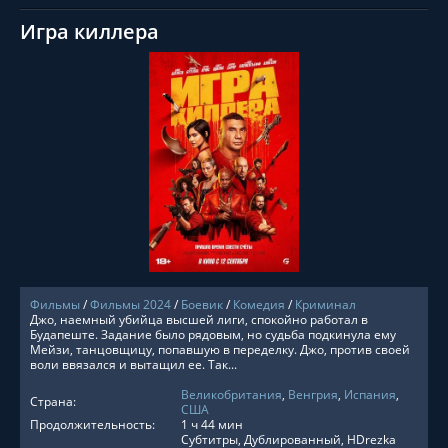
Игра киллера
СМОТРЕТЬ ОНЛАЙН
Фильмы
/
Фильмы 2024
/
Боевик
/
Комедия
/
Криминал
Джо, наемный убийца высшей лиги, спокойно работал в
Будапеште. Задание было рядовым, но судьба подкинула ему
Мейзи, танцовщицу, попавшую в переделку. Джо, против своей
воли ввязался и вытащил ее. Так...
Великобритания
,
Венгрия
,
Испания
,
Страна:
США
Продолжительность:
1 ч 44 мин
Субтитры, Дублированный, HDrezka