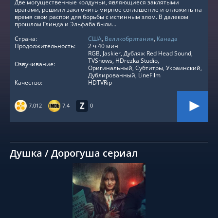
Две могущественные колдуньи, являющиеся заклятыми
врагами, решили заключить мирное соглашение и отложить на
время свои распри для борьбы с истинным злом. В далеком
прошлом Глинда и Эльфаба были...
Страна:
США
,
Великобритания
,
Канада
Продолжительность:
2 ч 40 мин
RGB, Jaskier, Дубляж Red Head Sound,
TVShows, HDrezka Studio,
Озвучивание:
Оригинальный, Субтитры, Украинский,
Дублированный, LineFilm
Качество:
HDTVRip
7.012
7.4
0
Душка / Дорогуша сериал