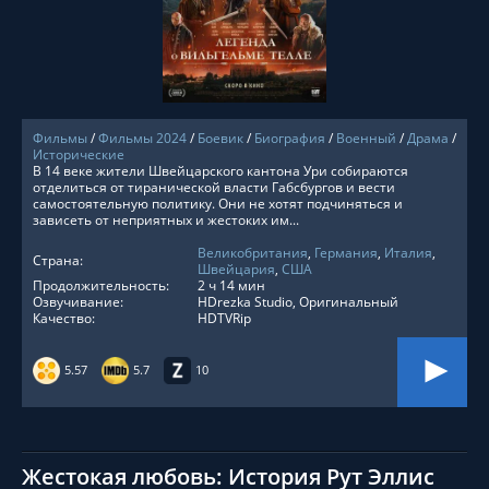
СМОТРЕТЬ ОНЛАЙН
Фильмы
/
Фильмы 2024
/
Боевик
/
Биография
/
Военный
/
Драма
/
Исторические
В 14 веке жители Швейцарского кантона Ури собираются
отделиться от тиранической власти Габсбургов и вести
самостоятельную политику. Они не хотят подчиняться и
зависеть от неприятных и жестоких им...
Великобритания
,
Германия
,
Италия
,
Страна:
Швейцария
,
США
Продолжительность:
2 ч 14 мин
Озвучивание:
HDrezka Studio, Оригинальный
Качество:
HDTVRip
5.57
5.7
10
Жестокая любовь: История Рут Эллис