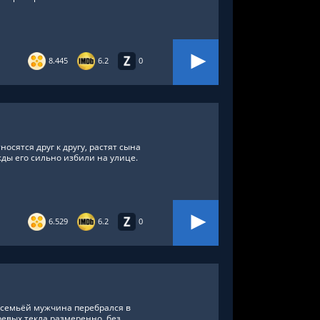
8.445
6.2
0
осятся друг к другу, растят сына
ды его сильно избили на улице.
6.529
6.2
0
 семьёй мужчина перебрался в
аревых текла размеренно, без