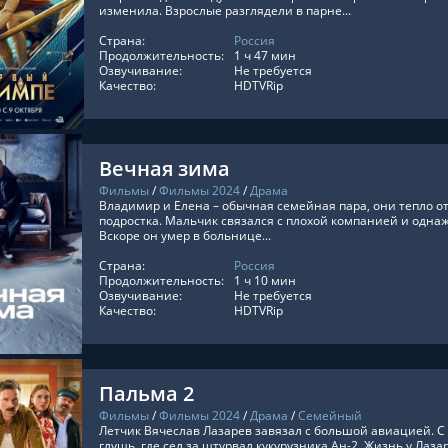
изменила. Взрослые разглядели в парне...
Страна:
Россия
ТЬ ОНЛАЙН
Продолжительность:
1 ч 47 мин
Озвучивание:
Не требуется
Качество:
HDTVRip
Вечная зима
Фильмы
/
Фильмы 2024
/
Драма
Владимир и Елена – обычная семейная пара, они тепло отн
подростка. Мальчик связался с плохой компанией и однаж
Вскоре он умер в больнице...
Страна:
Россия
ТЬ ОНЛАЙН
Продолжительность:
1 ч 10 мин
Озвучивание:
Не требуется
Качество:
HDTVRip
Пальма 2
Фильмы
/
Фильмы 2024
/
Драма
/
Семейный
Летчик Вячеслав Лазарев завязал с большой авиацией. С
глушь, где сел за штурвал кукурузника Ан-2. Жизнь у Лаз