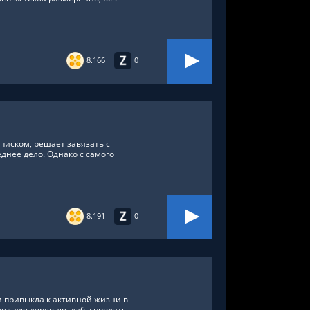
8.166
0
иском, решает завязать с
днее дело. Однако с самого
8.191
0
и привыкла к активной жизни в
родную деревню, дабы продать