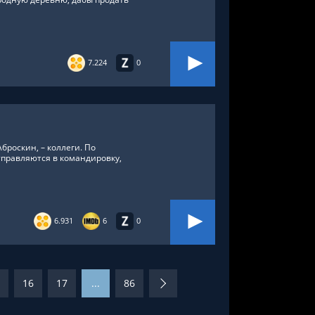
7.224
0
броскин, – коллеги. По
тправляются в командировку,
6.931
6
0
16
17
...
86