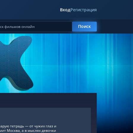
Вход
Регистрация
Поиск
рую тетрадь — от чужих глаз и
ит Москва, а в мыслях девочки