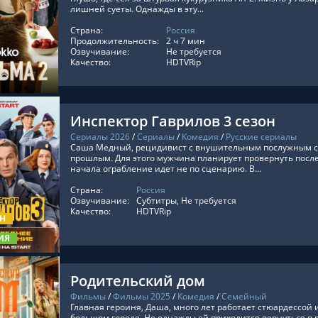
лишней суеты. Однажды в эту...
Страна:
Россия
ТЬ ОНЛАЙН
Продолжительность:
2 ч 7 мин
Озвучивание:
Не требуется
Качество:
HDTVRip
Инспектор Гаврилов 3 сезон
Сериалы 2026
/
Сериалы
/
Комедия
/
Русские сериалы
Саша Медный, рецидивист с внушительным послужным сп
прошлым. Для этого мужчина планирует провернуть после
начала ограбление идет не по сценарию. В...
Страна:
Россия
ТЬ ОНЛАЙН
Озвучивание:
Субтитры, Не требуется
Качество:
HDTVRip
ОН
ИЯ
Родительский дом
Фильмы
/
Фильмы 2025
/
Комедия
/
Семейный
Главная героиня, Даша, много лет работает стюардессой 
большом городе. Но однажды ей приходится вернуться в 