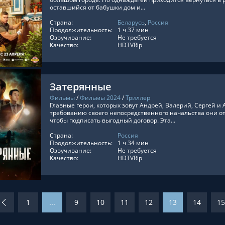
оставшийся от бабушки дом и...
Страна:
Беларусь
,
Россия
ТЬ ОНЛАЙН
Продолжительность:
1 ч 37 мин
Озвучивание:
Не требуется
Качество:
HDTVRip
Затерянные
Фильмы
/
Фильмы 2024
/
Триллер
Главные герои, которых зовут Андрей, Валерий, Сергей и А
требованию своего непосредственного начальства они о
чтобы подписать выгодный договор. Эта...
Страна:
Россия
ТЬ ОНЛАЙН
Продолжительность:
1 ч 34 мин
Озвучивание:
Не требуется
Качество:
HDTVRip
1
...
9
10
11
12
13
14
15