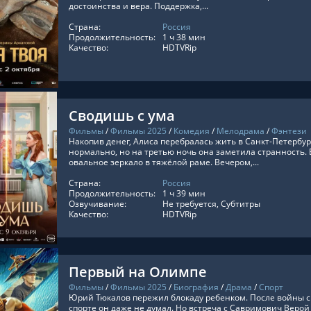
достоинства и вера. Поддержка,...
Страна:
Россия
ТЬ ОНЛАЙН
Продолжительность:
1 ч 38 мин
Качество:
HDTVRip
Сводишь с ума
Фильмы
/
Фильмы 2025
/
Комедия
/
Мелодрама
/
Фэнтези
Накопив денег, Алиса перебралась жить в Санкт-Петербур
нормально, но на третью ночь она заметила странность.
овальное зеркало в тяжёлой раме. Вечером,...
Страна:
Россия
ТЬ ОНЛАЙН
Продолжительность:
1 ч 39 мин
Озвучивание:
Не требуется, Субтитры
Качество:
HDTVRip
Первый на Олимпе
Фильмы
/
Фильмы 2025
/
Биография
/
Драма
/
Спорт
Юрий Тюкалов пережил блокаду ребенком. После войны си
спорте он даже не думал. Но встреча с Савримович Веро