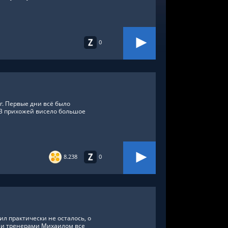
0
г. Первые дни всё было
 В прихожей висело большое
8.238
0
л практически не осталось, о
й и тренерами Михаилом все