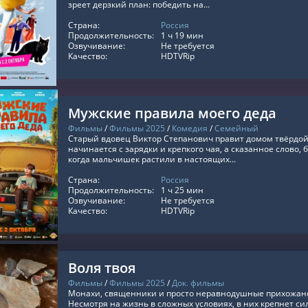
зреет дерзкий план: победить на...
Страна:
Россия
ТЬ ОНЛАЙН
Продолжительность:
1 ч 19 мин
Озвучивание:
Не требуется
Качество:
HDTVRip
Мужские правила моего деда
Фильмы
/
Фильмы 2025
/
Комедия
/
Семейный
Старый вдовец Виктор Степанович правит домом твёрдой
начинается с зарядки и крепкого чая, а сказанное слово, 
когда мальчишек растили в настоящих...
Страна:
Россия
ТЬ ОНЛАЙН
Продолжительность:
1 ч 25 мин
Озвучивание:
Не требуется
Качество:
HDTVRip
Воля твоя
Фильмы
/
Фильмы 2025
/
Док. фильмы
Монахи, священники и просто неравнодушные прихожане
Несмотря на жизнь в сложных условиях, в них крепнет сил