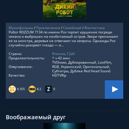
Мультфильмы
/
Приключения
/
Семейный
/
Фантастика
Робот ROZZUM 7134 по имени Роз терпит крушение посреди
океана и выброшен на необитаемый остров. Звери принимают
её за монстра, деревья не отвечают на запросы. Однажды Роз
случайно разоряет гнездо — и...
Страна:
Япония
,
США
Продолжительность:
1 ч 42 мин
TVShows, Дублированный, LostFilm,
Озвучивание:
RGB, Украинский, Оригинальный,
Субтитры, Дубляж Red Head Sound
Качество:
HDTVRip
8.355
8.2
0
Воображаемый друг