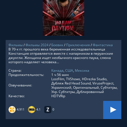
СМОТРЕТЬ ОНЛАЙН
Фильмы
/
Фильмы 2024
/
Боевик
/
Приключения
/
Фантастика
В 70-х гг. прошлого века беременная исследовательница
Констанция отправляется вместе с напарником в перуанские
джунгли. Женщина ищет необычного красного паука, слюна
которого наделяет человека...
Страна:
Канада
,
США
,
Мексика
Продолжительность:
1 ч 56 мин
LostFilm, TVShows, HDrezka Studio,
Дубляж Red Head Sound, ViruseProject,
Озвучивание:
Украинский, Оригинальный, Субтитры,
Укр. Субтитры, Дублированный
Качество:
HDTVRip
4.911
4.1
0