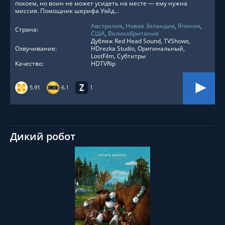
покоем, но воин не может усидеть на месте — ему нужна
миссия. Помощник шерифа Уэйд...
Австралия
,
Новая Зеландия
,
Япония
,
Страна:
США
,
Великобритания
Дубляж Red Head Sound, TVShows,
Озвучивание:
HDrezka Studio, Оригинальный,
LostFilm, Субтитры
Качество:
HDTVRip
5.91
6.1
1
Дикий робот
СМОТРЕТЬ ОНЛАЙН