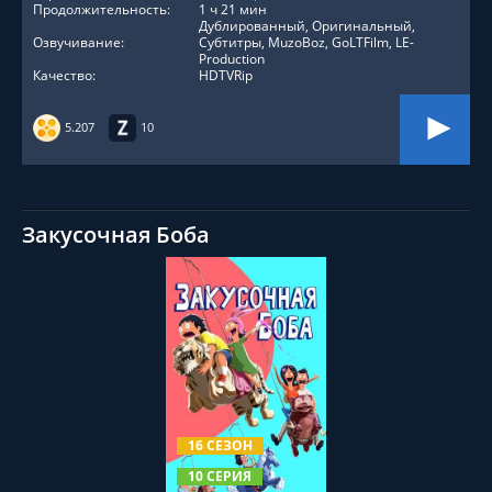
Продолжительность:
1 ч 21 мин
Дублированный, Оригинальный,
Озвучивание:
Субтитры, MuzoBoz, GoLTFilm, LE-
Production
Качество:
HDTVRip
5.207
10
Закусочная Боба
СМОТРЕТЬ ОНЛАЙН
16 СЕЗОН
10 СЕРИЯ