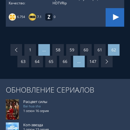
Качество:
HDTVRip
6.754
7.1
0
1
...
58
59
60
61
62
63
64
65
66
...
147
ОБНОВЛЕНИЕ СЕРИАЛОВ
Расцвет силы
Bai hua sha
1 сезон 16 серия
Коп-звезда
1 сезон 13 серия