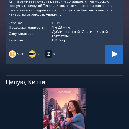
Кая переживает смерть матери и соглашается на морскую
прогулку с подругой Тессой. К компании присоединяются два
экстремала на гидроциклах — поездка на Багамы звучит как
лекарство от хандры. Авария...
Страна:
США
Продолжительность:
1 ч 28 мин
Дублированный, Оригинальный,
Озвучивание:
Субтитры
Качество:
HDTVRip
5.947
5.2
0
Целую, Китти
СМОТРЕТЬ ОНЛАЙН