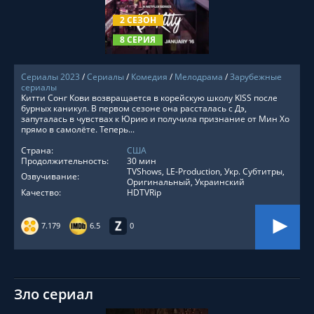
2 СЕЗОН
8 СЕРИЯ
Сериалы 2023
/
Сериалы
/
Комедия
/
Мелодрама
/
Зарубежные
сериалы
Китти Сонг Кови возвращается в корейскую школу KISS после
бурных каникул. В первом сезоне она рассталась с Дэ,
запуталась в чувствах к Юрию и получила признание от Мин Хо
прямо в самолёте. Теперь...
Страна:
США
Продолжительность:
30 мин
TVShows, LE-Production, Укр. Субтитры,
Озвучивание:
Оригинальный, Украинский
Качество:
HDTVRip
7.179
6.5
0
Зло сериал