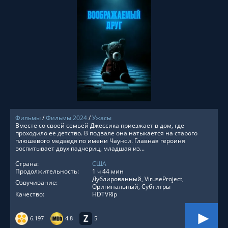
СМОТРЕТЬ ОНЛАЙН
Фильмы
/
Фильмы 2024
/
Ужасы
Вместе со своей семьей Джессика приезжает в дом, где
проходило ее детство. В подвале она натыкается на старого
плюшевого медведя по имени Чаунси. Главная героиня
воспитывает двух падчериц, младшая из...
Страна:
США
Продолжительность:
1 ч 44 мин
Дублированный, ViruseProject,
Озвучивание:
Оригинальный, Субтитры
Качество:
HDTVRip
6.197
4.8
5