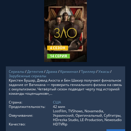
СМОТРЕТЬ ОНЛАЙН
4 СЕЗОН
14 СЕРИЯ
Сериалы
/
Детектив
/
Драма
/
Криминал
/
Триллер
/
Ужасы
/
Зарубежные сериалы
Кристен Бушар, Дэвид Акоста и Бен Шакир получают финальное
задание от Ватикана — проверить гениального физика на связь
с оккультизмом. Четвёртый сезон подводит черту под историей
команды «оценщиков»,...
Страна:
США
Продолжительность:
42 мин
LostFilm, TVShows, Novamedia,
Озвучивание:
Украинский, Оригинальный, Субтитры,
HDrezka Studio, LE-Production, Newstudio
Качество:
HDTVRip