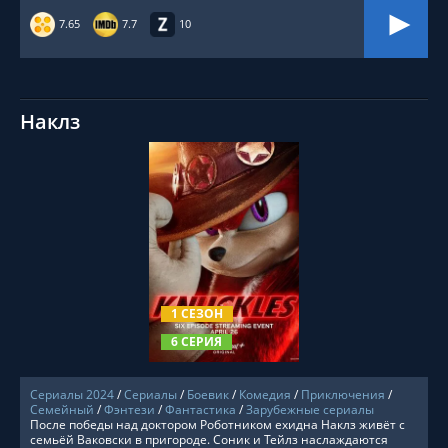
7.65
7.7
10
Наклз
СМОТРЕТЬ ОНЛАЙН
1 СЕЗОН
6 СЕРИЯ
Сериалы 2024
/
Сериалы
/
Боевик
/
Комедия
/
Приключения
/
Семейный
/
Фэнтези
/
Фантастика
/
Зарубежные сериалы
После победы над доктором Роботником ехидна Наклз живёт с
семьёй Ваковски в пригороде. Соник и Тейлз наслаждаются