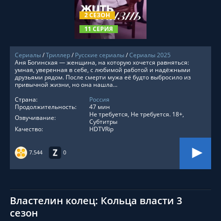
2 СЕЗОН
11 СЕРИЯ
Сериалы
/
Триллер
/
Русские сериалы
/
Сериалы 2025
Аня Богинская — женщина, на которую хочется равняться:
умная, уверенная в себе, с любимой работой и надёжными
друзьями рядом. После смерти мужа её будто выбросило из
привычной жизни, но она нашла...
Страна:
Россия
Продолжительность:
47 мин
Не требуется, Не требуется. 18+,
Озвучивание:
Субтитры
Качество:
HDTVRip
7.544
0
Властелин колец: Кольца власти 3
сезон