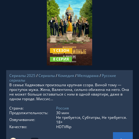
СМОТРЕТЬ ОНЛАЙН
1 СЕЗОН
8 СЕРИЯ
Сериалы 2025
/
Сериалы
/
Комедия
/
Мелодрама
/
Русские
сериалы
В семье Хадяковых произошла крупная ссора. Виной тому —
проступок мужа. Жена, Валентина, сильно обижена на него. Она
не может больше оставаться с ним в одной квартире, даже в
одном городе. Миссис...
Страна:
Россия
Продолжительность:
30 мин
Не требуется, Субтитры, Не требуется.
Озвучивание:
18+
Качество:
HDTVRip