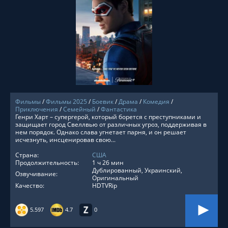
СМОТРЕТЬ ОНЛАЙН
Фильмы
/
Фильмы 2025
/
Боевик
/
Драма
/
Комедия
/
Приключения
/
Семейный
/
Фантастика
Генри Харт – супергерой, который борется с преступниками и
защищает город Свеллвью от различных угроз, поддерживая в
нем порядок. Однако слава угнетает парня, и он решает
исчезнуть, инсценировав свою...
Страна:
США
Продолжительность:
1 ч 26 мин
Дублированный, Украинский,
Озвучивание:
Оригинальный
Качество:
HDTVRip
5.597
4.7
0