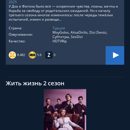
2025
У Доа и Фатиха было всё — искренние чувства, планы, мечты и
борьба за свободу от родительских ожиданий. Но к началу
третьего сезона многое изменилось: после череды тяжёлых
испытаний, измен и развода...
Страна:
Турция
MoyGolos, AlisaDirilis, Dizi Denizi,
Озвучивание:
Субтитры, SesDizi
Качество:
HDTVRip
8.482
5.6
0
Жить жизнь 2 сезон
СМОТРЕТЬ ОНЛАЙН