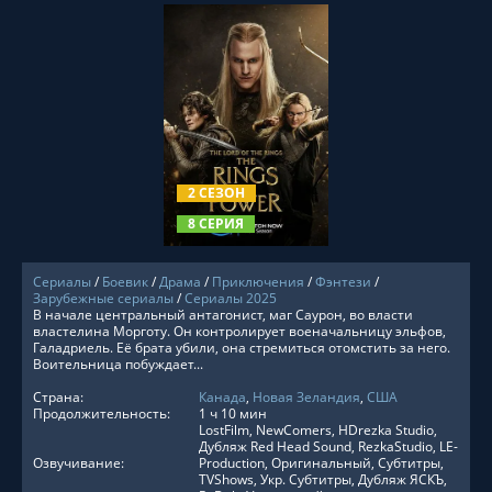
СМОТРЕТЬ ОНЛАЙН
2 СЕЗОН
8 СЕРИЯ
Сериалы
/
Боевик
/
Драма
/
Приключения
/
Фэнтези
/
Зарубежные сериалы
/
Сериалы 2025
В начале центральный антагонист, маг Саурон, во власти
властелина Морготу. Он контролирует военачальницу эльфов,
Галадриель. Её брата убили, она стремиться отомстить за него.
Воительница побуждает...
Страна:
Канада
,
Новая Зеландия
,
США
Продолжительность:
1 ч 10 мин
LostFilm, NewComers, HDrezka Studio,
Дубляж Red Head Sound, RezkaStudio, LE-
Озвучивание:
Production, Оригинальный, Субтитры,
TVShows, Укр. Субтитры, Дубляж ЯСКЪ,