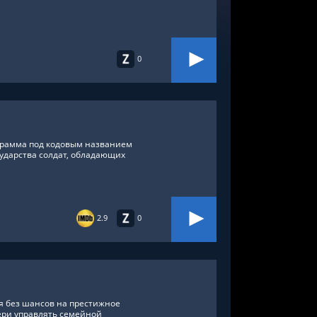
0
грамма под кодовым названием
осударства солдат, обладающих
2.9
0
я без шансов на престижное
ери управлять семейной