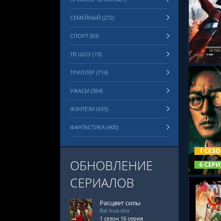
СЕМЕЙНЫЙ (272)
СМОТРЕ
СПОРТ (83)
ТВ ШОУ (19)
ТРИЛЛЕР (714)
УЖАСЫ (364)
ФЭНТЕЗИ (435)
ФАНТАСТИКА (400)
СМОТРЕ
1 СЕЗ
ОБНОВЛЕНИЕ
6 СЕРИ
СЕРИАЛОВ
Расцвет силы
Bai hua sha
1 сезон 16 серия