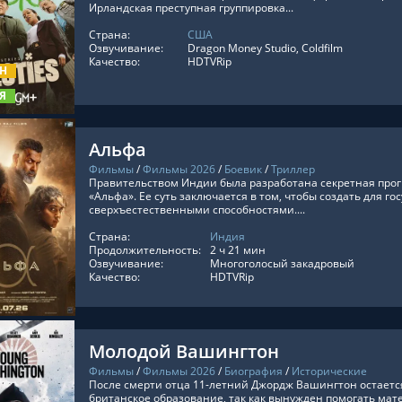
Ирландская преступная группировка...
Страна:
США
ТЬ ОНЛАЙН
Озвучивание:
Dragon Money Studio, Coldfilm
Качество:
HDTVRip
ОН
Я
Альфа
Фильмы
/
Фильмы 2026
/
Боевик
/
Триллер
Правительством Индии была разработана секретная про
«Альфа». Ее суть заключается в том, чтобы создать для г
сверхъестественными способностями....
Страна:
Индия
ТЬ ОНЛАЙН
Продолжительность:
2 ч 21 мин
Озвучивание:
Многоголосый закадровый
Качество:
HDTVRip
Молодой Вашингтон
Фильмы
/
Фильмы 2026
/
Биография
/
Исторические
После смерти отца 11-летний Джордж Вашингтон остаетс
британское образование, так как вынужден помогать мат