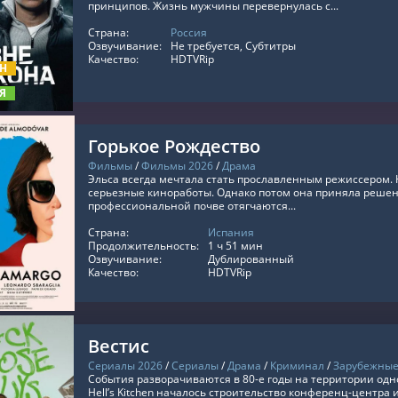
принципов. Жизнь мужчины перевернулась с...
Страна:
Россия
ТЬ ОНЛАЙН
Озвучивание:
Не требуется, Субтитры
Качество:
HDTVRip
ОН
Я
Горькое Рождество
Фильмы
/
Фильмы 2026
/
Драма
Эльса всегда мечтала стать прославленным режиссером. 
серьезные киноработы. Однако потом она приняла решени
профессиональной почве отягчаются...
Страна:
Испания
ТЬ ОНЛАЙН
Продолжительность:
1 ч 51 мин
Озвучивание:
Дублированный
Качество:
HDTVRip
Вестис
Сериалы 2026
/
Сериалы
/
Драма
/
Криминал
/
Зарубежные
События разворачиваются в 80-е годы на территории одн
Hell’s Kitchen началось строительство конференц-центра