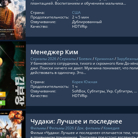
плантацией. Воспитанием и обучением мальчика...
Страна:
США
ТЬ ОНЛАЙН
Продолжительность:
2 ч 5 мин
Озвучивание:
Дублированный
Качество:
HDTVRip
Менеджер Ким
Сериалы 2026
/
Сериалы
/
Боевик
/
Криминал
/
Зарубежны
У банковского сотрудника, тихого и скромного Ким До-хё
джи. Поиски ничего не дают. Мужчина понимает, что пол
действовать в одиночку. Это...
Страна:
Корея Южная
ТЬ ОНЛАЙН
Продолжительность:
1 ч
Озвучивание:
SoftBox, Субтитры, Укр. Субтитры, DubLik.TV, Light Breeze, LE-Vitation, AniMaunt
ОН
Качество:
HDTVRip
Я
Чудаки: Лучшее и последнее
Фильмы
/
Фильмы 2026
/
Док. фильмы
/
Комедия
Фильм «Чудаки: Лучшее и последнее» отличается тем, чт
в привычном понимании. Зрителям предстоит взглянуть 