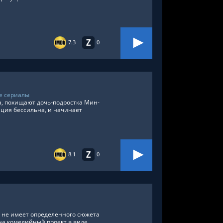
7.3
0
е сериалы
на, похищают дочь-подростка Мин-
иция бессильна, и начинает
8.1
0
о не имеет определенного сюжета
на комедийный проект в виде