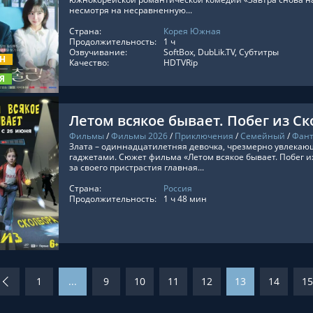
несмотря на несравненную...
Страна:
Корея Южная
ТЬ ОНЛАЙН
Продолжительность:
1 ч
Озвучивание:
SoftBox, DubLik.TV, Субтитры
ОН
Качество:
HDTVRip
Я
Летом всякое бывает. Побег из С
Фильмы
/
Фильмы 2026
/
Приключения
/
Семейный
/
Фант
Злата – одиннадцатилетняя девочка, чрезмерно увлека
гаджетами. Сюжет фильма «Летом всякое бывает. Побег их
за своего пристрастия главная...
Страна:
Россия
ТЬ ОНЛАЙН
Продолжительность:
1 ч 48 мин
1
...
9
10
11
12
13
14
15