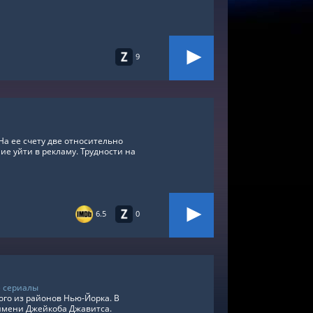
9
На ее счету две относительно
е уйти в рекламу. Трудности на
6.5
0
 сериалы
ого из районов Нью-Йорка. В
 имени Джейкоба Джавитса.