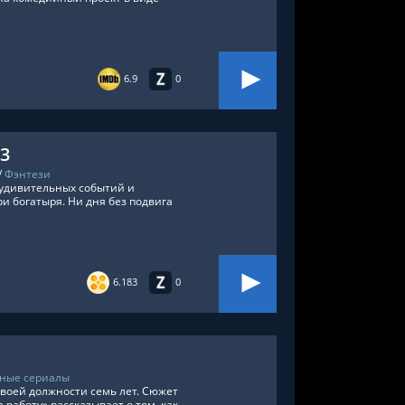
6.9
0
 3
/
Фэнтези
 удивительных событий и
и богатыря. Ни дня без подвига
6.183
0
ные сериалы
воей должности семь лет. Сюжет
аботу» рассказывает о том, как,