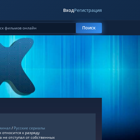
Вход
Регистрация
Поиск
минал
/
Русские сериалы
 относится к разряду
а не отступал от собственных