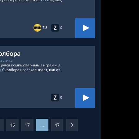
7.8
0
колбора
астика
ющаяся компьютерными играми и
 Сколбора» рассказывает, как из-
0
16
17
...
47