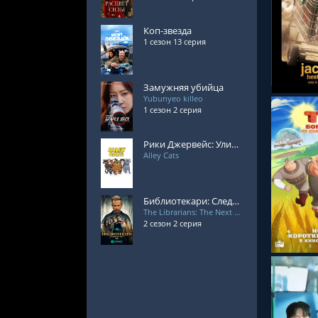
Коп-звезда
СМОТРЕ
1 сезон 13 серия
Замужняя убийца
Yubunyeo killeo
1 сезон 2 серия
Рики Джервейс: Уличные коты
Alley Cats
СМОТРЕ
Библиотекари: Следующая глава 2 сезон
The Librarians: The Next Chapter
2 сезон 2 серия