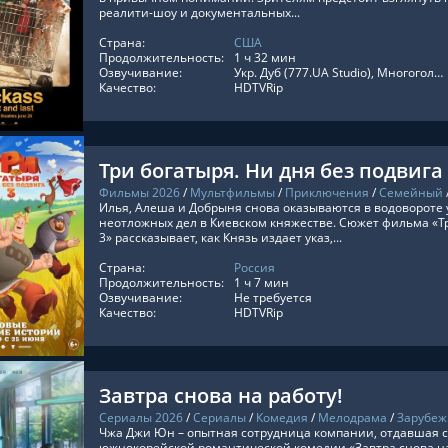
реалити-шоу и документальных...
Страна:
США
ТЬ ОНЛАЙН
Продолжительность:
1 ч 32 мин
Озвучивание:
Укр. Дуб (777.UA Studio), Многоголосый закадровый
Качество:
HDTVRip
Три богатыря. Ни дня без подвига
Фильмы 2026
/
Мультфильмы
/
Приключения
/
Семейный
Илья, Алеша и Добрыня снова оказываются в водовороте
неотложных дел в Киевском княжестве. Сюжет фильма «Тр
3» рассказывает, как Князь издает указ,...
Страна:
Россия
ТЬ ОНЛАЙН
Продолжительность:
1 ч 7 мин
Озвучивание:
Не требуется
Качество:
HDTVRip
Завтра снова на работу!
Сериалы 2026
/
Сериалы
/
Комедия
/
Мелодрама
/
Зарубеж
Чжа Джи Юн – опытная сотрудница компании, отдавшая с
южнокорейской романтической комедии «Завтра снова на р