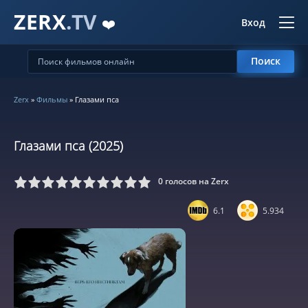
ZERX
.TV
❤️
Вход
Поиск
Zerx
»
Фильмы
» Глазами пса
Глазами пса (2025)
0
голосов на Zerx
5
6
7
8
9
10
6.1
5.934