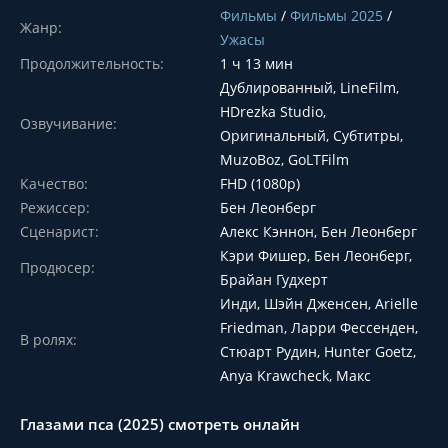
Фильмы
/
Фильмы 2025
/
Жанр:
Ужасы
Продолжительность:
1 ч 13 мин
Дублированный, LineFilm,
HDrezka Studio,
Озвучивание:
Оригинальный, Субтитры,
MuzoBoz, GoLTFilm
Качество:
FHD (1080p)
Режиссер:
Бен Леонберг
Сценарист:
Алекс Кэннон, Бен Леонберг
Кэри Фишер, Бен Леонберг,
Продюсер:
Брайан Гудхерт
Инди, Шэйн Дженсен, Arielle
Friedman, Ларри Фессенден,
В ролях:
Стюарт Рудин, Hunter Goetz,
Anya Krawcheck, Макс
Глазами пса (2025) смотреть онлайн