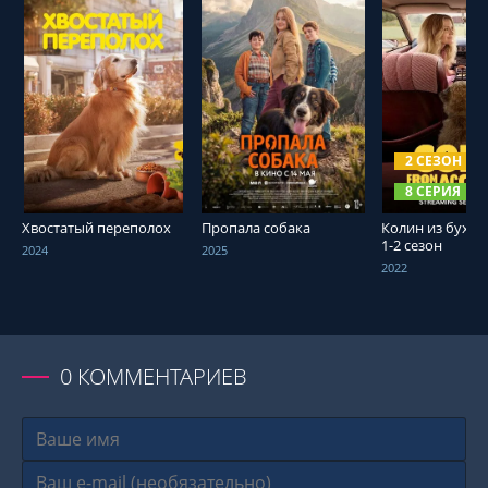
СМОТРЕТЬ ОНЛАЙН
СМОТРЕТЬ ОНЛАЙН
СМОТРЕТЬ О
2 СЕЗОН
8 СЕРИЯ
Хвостатый переполох
Пропала собака
Колин из бухга
1-2 сезон
2024
2025
2022
0
КОММЕНТАРИЕВ