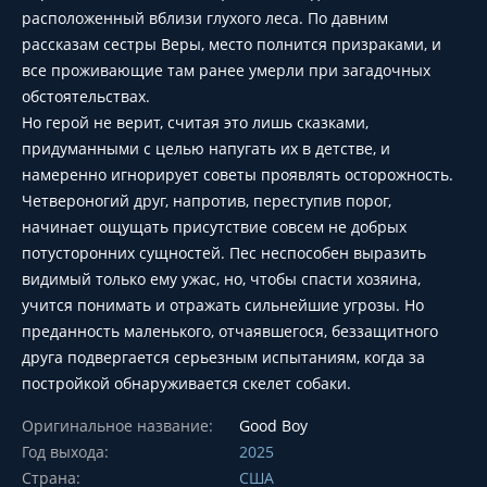
расположенный вблизи глухого леса. По давним
рассказам сестры Веры, место полнится призраками, и
все проживающие там ранее умерли при загадочных
обстоятельствах.
Но герой не верит, считая это лишь сказками,
придуманными с целью напугать их в детстве, и
намеренно игнорирует советы проявлять осторожность.
Четвероногий друг, напротив, переступив порог,
начинает ощущать присутствие совсем не добрых
потусторонних сущностей. Пес неспособен выразить
видимый только ему ужас, но, чтобы спасти хозяина,
учится понимать и отражать сильнейшие угрозы. Но
преданность маленького, отчаявшегося, беззащитного
друга подвергается серьезным испытаниям, когда за
постройкой обнаруживается скелет собаки.
Оригинальное название:
Good Boy
Год выхода:
2025
Страна:
США