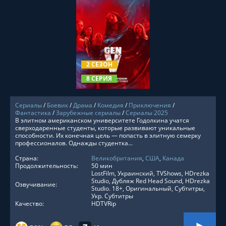
СМОТРЕТЬ ОНЛАЙН
2 СЕЗОН
8 СЕРИЯ
Сериалы
/
Боевик
/
Драма
/
Комедия
/
Приключения
/
Фантастика
/
Зарубежные сериалы
/
Сериалы 2025
В элитном американском университете Годолкина учатся
сверходаренные студенты, которые развивают уникальные
способности. Их конечная цель — попасть в элитную семерку
профессионалов. Однажды студентка...
Страна:
Великобритания
,
США
,
Канада
Продолжительность:
50 мин
LostFilm, Украинский, TVShows, HDrezka
Studio, Дубляж Red Head Sound, HDrezka
Озвучивание:
Studio. 18+, Оригинальный, Субтитры,
Укр. Субтитры
Качество:
HDTVRip