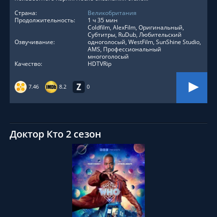
Страна:
Великобритания
Продолжительность:
1 ч 35 мин
Coldfilm, AlexFilm, Оригинальный,
Субтитры, RuDub, Любительский
Озвучивание:
одноголосый, WestFilm, SunShine Studio,
AMS, Профессиональный
многоголосый
Качество:
HDTVRip
7.46
8.2
0
Доктор Кто 2 сезон
СМОТРЕТЬ ОНЛАЙН