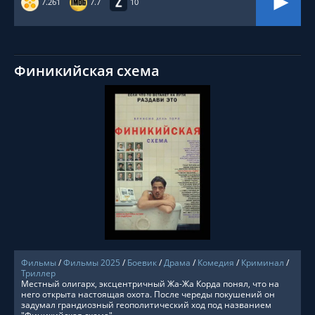
7.261
7.7
10
Финикийская схема
СМОТРЕТЬ ОНЛАЙН
Фильмы
/
Фильмы 2025
/
Боевик
/
Драма
/
Комедия
/
Криминал
/
Триллер
Местный олигарх, эксцентричный Жа-Жа Корда понял, что на
него открыта настоящая охота. После череды покушений он
задумал грандиозный геополитический ход под названием