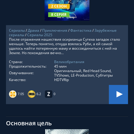
2 СЕЗОН
8 СЕРИЯ
Сериалы
/
Драма
/
Приключения
/
Фантастика
/
Зарубежные
сериалы
/
Сериалы 2025
После отражения нашествия осирианца Сутеха загадок стало
меньше. Теперь понятно, откуда взялась Руби, а ей самой
удалось найти потерянную маму и воссоединиться с ней на
Земле. Но похождения вечно...
Страна:
Великобритания
Продолжительность:
45 мин
Оригинальный, Red Head Sound,
Озвучивание:
TVShows, LE-Production, Субтитры
Качество:
HDTVRip
7.05
6.2
0
Основная цель