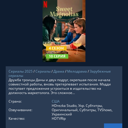
СМОТРЕТЬ ОНЛАЙН
4 СЕЗОН
10 СЕРИЯ
Сериалы 2025
/
Сериалы
/
Драма
/
Мелодрама
/
Зарубежные
сериалы
Дружба троицы Даны и двух подруг, окрепшая после начала
совместной работы, вновь претерпевает испытания. Мэдди
поступает предложение устроиться в издательство на
должность маркетолога. Это сложное...
Страна:
США
HDrezka Studio, Укр. Субтитры,
Озвучивание:
Оригинальный, Субтитры, TVShows,
Украинский
Качество:
HDTVRip