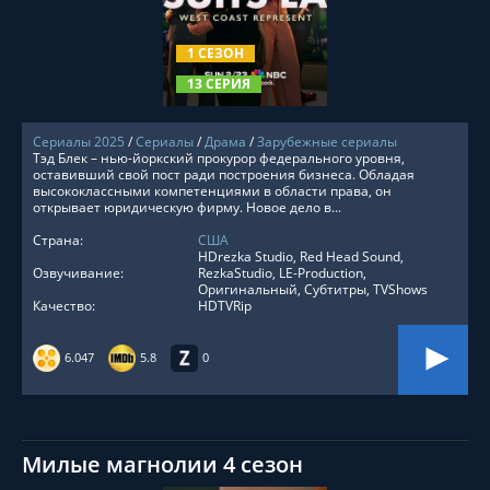
СМОТРЕТЬ ОНЛАЙН
1 СЕЗОН
13 СЕРИЯ
Сериалы 2025
/
Сериалы
/
Драма
/
Зарубежные сериалы
Тэд Блек – нью-йоркский прокурор федерального уровня,
оставивший свой пост ради построения бизнеса. Обладая
высококлассными компетенциями в области права, он
открывает юридическую фирму. Новое дело в...
Страна:
США
HDrezka Studio, Red Head Sound,
Озвучивание:
RezkaStudio, LE-Production,
Оригинальный, Субтитры, TVShows
Качество:
HDTVRip
6.047
5.8
0
Милые магнолии 4 сезон