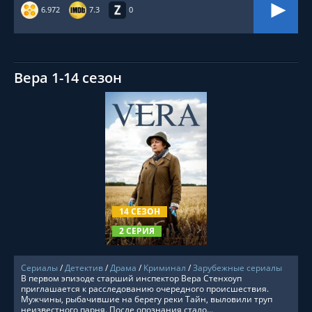
6.972
7.3
0
Вера 1-14 сезон
СМОТРЕТЬ ОНЛАЙН
14 СЕЗОН
2 СЕРИЯ
Сериалы
/
Детектив
/
Драма
/
Криминал
/
Зарубежные сериалы
В первом эпизоде старший инспектор Вера Стенхоуп
приглашается к расследованию очередного происшествия.
Мужчины, рыбачившие на берегу реки Тайн, выловили труп
неизвестного парня. После опознания стало...