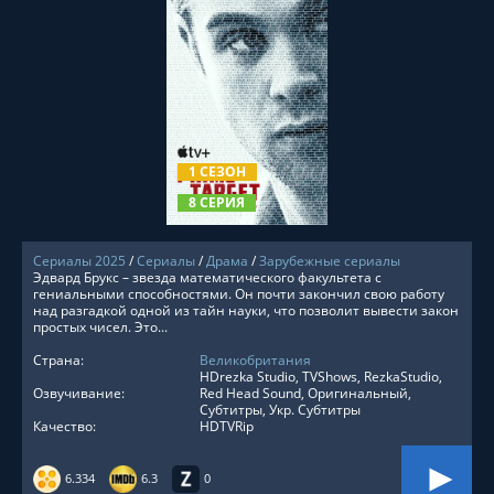
СМОТРЕТЬ ОНЛАЙН
1 СЕЗОН
8 СЕРИЯ
Сериалы 2025
/
Сериалы
/
Драма
/
Зарубежные сериалы
Эдвард Брукс – звезда математического факультета с
гениальными способностями. Он почти закончил свою работу
над разгадкой одной из тайн науки, что позволит вывести закон
простых чисел. Это...
Страна:
Великобритания
HDrezka Studio, TVShows, RezkaStudio,
Озвучивание:
Red Head Sound, Оригинальный,
Субтитры, Укр. Субтитры
Качество:
HDTVRip
6.334
6.3
0