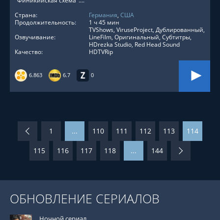
"Финикийская схема"....
Страна:
Германия
,
США
Продолжительность:
1 ч 45 мин
TVShows, ViruseProject, Дублированный,
Озвучивание:
LineFilm, Оригинальный, Субтитры,
HDrezka Studio, Red Head Sound
Качество:
HDTVRip
6.863
6.7
0
1
...
110
111
112
113
114
115
116
117
118
...
144
ОБНОВЛЕНИЕ СЕРИАЛОВ
Ночной сериал