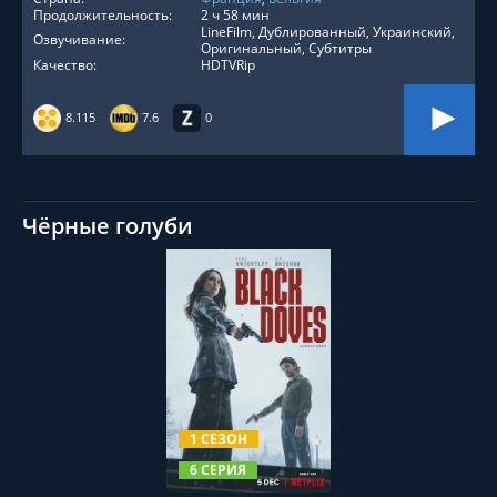
Продолжительность:
2 ч 58 мин
LineFilm, Дублированный, Украинский,
Озвучивание:
Оригинальный, Субтитры
Качество:
HDTVRip
8.115
7.6
0
Чёрные голуби
СМОТРЕТЬ ОНЛАЙН
1 СЕЗОН
6 СЕРИЯ