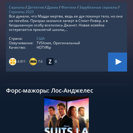
Сериалы
/
Детектив
/
Драма
/
Фэнтези
/
Зарубежные сериалы
/
Сериалы 2025
Все думали, что Мэдди мертва, ведь ее дух покинул тело, но она
не погибла. Призрак оказался заперт в Сплит-Ривер, а в
бездыханную особу вселилась Джанет. Новая хозяйка
остерегается проклятой школы,...
Страна:
США
Озвучивание:
TVShows, Оригинальный
Качество:
HDTVRip
6.911
7.6
0
Форс-мажоры: Лос-Анджелес