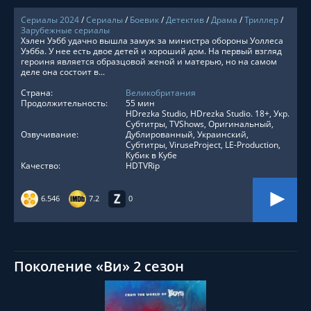
Сериалы 2024
/
Сериалы
/
Боевик
/
Детектив
/
Драма
/
Триллер
/
Зарубежные сериалы
Хэлен Уэбб удачно вышла замуж за министра обороны Уоллеса
Уэбба. У нее есть двое детей и хороший дом. На первый взгляд
героиня является образцовой женой и матерью, но на самом
деле она состоит в...
Страна:
Великобритания
Продолжительность:
55 мин
HDrezka Studio, HDrezka Studio. 18+, Укр.
Субтитры, TVShows, Оригинальный,
Озвучивание:
Дублированный, Украинский,
Субтитры, ViruseProject, LE-Production,
Кубик в Кубе
Качество:
HDTVRip
6.546
7.2
0
Поколение «Ви» 2 сезон