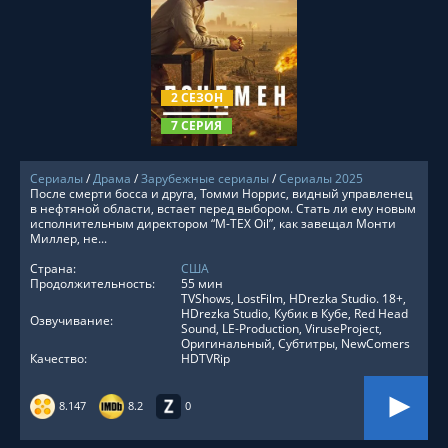
СМОТРЕТЬ ОНЛАЙН
2 СЕЗОН
7 СЕРИЯ
Сериалы
/
Драма
/
Зарубежные сериалы
/
Сериалы 2025
После смерти босса и друга, Томми Норрис, видный управленец
в нефтяной области, встает перед выбором. Стать ли ему новым
исполнительным директором “M-TEX Oil”, как завещал Монти
Миллер, не...
Страна:
США
Продолжительность:
55 мин
TVShows, LostFilm, HDrezka Studio. 18+,
HDrezka Studio, Кубик в Кубе, Red Head
Озвучивание:
Sound, LE-Production, ViruseProject,
Оригинальный, Субтитры, NewComers
Качество:
HDTVRip
8.147
8.2
0