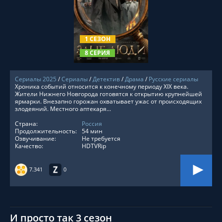
СМОТРЕТЬ ОНЛАЙН
1 СЕЗОН
8 СЕРИЯ
Сериалы 2025
/
Сериалы
/
Детектив
/
Драма
/
Русские сериалы
Хроника событий относится к конечному периоду XIX века.
Жители Нижнего Новгорода готовятся к открытию крупнейшей
ярмарки. Внезапно горожан охватывает ужас от происходящих
злодеяний. Местного аптекаря...
Страна:
Россия
Продолжительность:
54 мин
Озвучивание:
Не требуется
Качество:
HDTVRip
7.341
0
И просто так 3 сезон