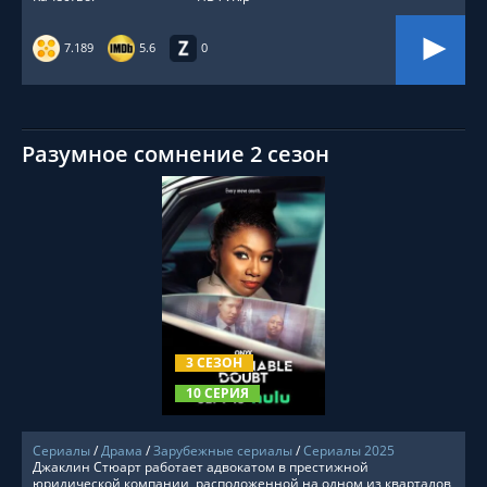
7.189
5.6
0
Разумное сомнение 2 сезон
СМОТРЕТЬ ОНЛАЙН
3 СЕЗОН
10 СЕРИЯ
Сериалы
/
Драма
/
Зарубежные сериалы
/
Сериалы 2025
Джаклин Стюарт работает адвокатом в престижной
юридической компании, расположенной на одном из кварталов