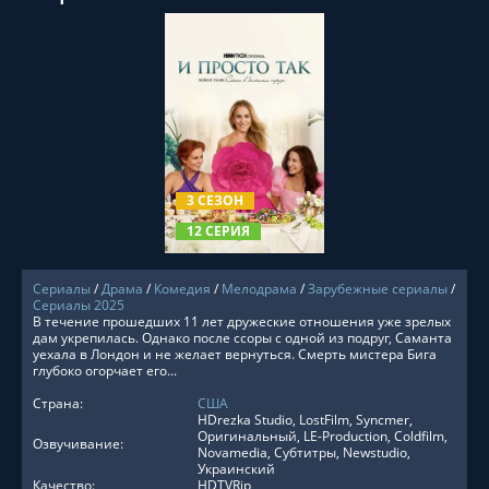
СМОТРЕТЬ ОНЛАЙН
3 СЕЗОН
12 СЕРИЯ
Сериалы
/
Драма
/
Комедия
/
Мелодрама
/
Зарубежные сериалы
/
Сериалы 2025
В течение прошедших 11 лет дружеские отношения уже зрелых
дам укрепилась. Однако после ссоры с одной из подруг, Саманта
уехала в Лондон и не желает вернуться. Смерть мистера Бига
глубоко огорчает его...
Страна:
США
HDrezka Studio, LostFilm, Syncmer,
Оригинальный, LE-Production, Coldfilm,
Озвучивание:
Novamedia, Субтитры, Newstudio,
Украинский
Качество:
HDTVRip