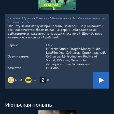
10 СЕРИЯ
Сериалы
/
Драма
/
Фэнтези
/
Фантастика
/
Зарубежные сериалы
/
Сериалы 2025
Планету Земля атакуют пришельцы, намеренные уничтожить
все человечество. Люди из разных стран наблюдают за их
действиями и нуждаются в помощи спасателей. Шерифу пора
на пенсию, в последний рабочий...
Страна:
США
HDrezka Studio, Dragon Money Studio,
LostFilm, Укр. Субтитры, Оригинальный,
Озвучивание:
Субтитры, LE-Production, Red Head
Sound, TVShows, Newstudio,
Дублированный, Украинский
Качество:
HDTVRip
6.168
6.2
0
Июньская полынь