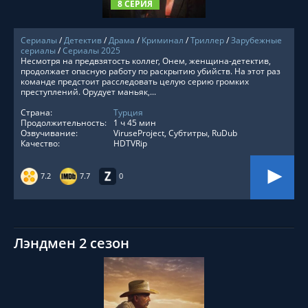
8 СЕРИЯ
Сериалы
/
Детектив
/
Драма
/
Криминал
/
Триллер
/
Зарубежные
сериалы
/
Сериалы 2025
Несмотря на предвзятость коллег, Онем, женщина-детектив,
продолжает опасную работу по раскрытию убийств. На этот раз
команде предстоит расследовать целую серию громких
преступлений. Орудует маньяк,...
Страна:
Турция
Продолжительность:
1 ч 45 мин
Озвучивание:
ViruseProject, Субтитры, RuDub
Качество:
HDTVRip
7.2
7.7
0
Лэндмен 2 сезон