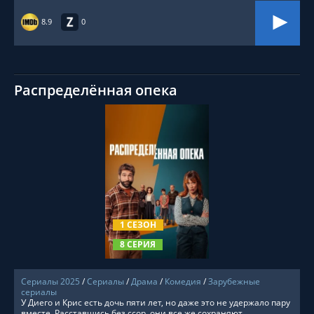
8.9
0
Распределённая опека
СМОТРЕТЬ ОНЛАЙН
1 СЕЗОН
8 СЕРИЯ
Сериалы 2025
/
Сериалы
/
Драма
/
Комедия
/
Зарубежные
сериалы
У Диего и Крис есть дочь пяти лет, но даже это не удержало пару
вместе. Расставшись без ссор, они все же сохраняют