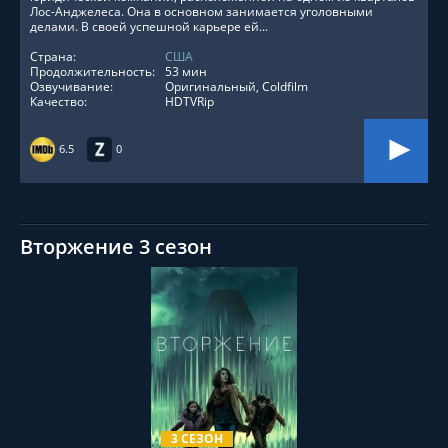
Лос-Анджелеса. Она в основном занимается уголовными
делами. В своей успешной карьере ей...
Страна:
США
Продолжительность:
53 мин
Озвучивание:
Оригинальный, Coldfilm
Качество:
HDTVRip
6.5
0
Вторжение 3 сезон
СМОТРЕТЬ ОНЛАЙН
3 СЕЗОН