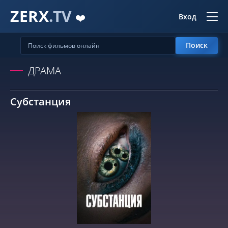
ZERX
.TV
❤️
Вход
Поиск
ДРАМА
Субстанция
СМОТРЕТЬ ОНЛАЙН