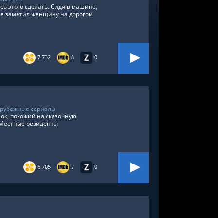
сь этого сделать. Сидя в машине,
не заметил женщину на дорогом
7.732
8
0
арубежные сериалы
лок, похожий на сказочную
. Местные резиденты
6.705
7
0