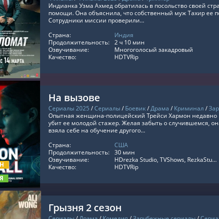
Индианка Узма Ахмед обратилась в посольство своей стр
помощи. Она объяснила, что собственный муж Тахир ее п
Сотрудники миссии проверили...
Страна:
Индия
ТЬ ОНЛАЙН
Продолжительность:
2 ч 10 мин
Озвучивание:
Многоголосый закадровый
Качество:
HDTVRip
На вызове
Сериалы 2025
/
Сериалы
/
Боевик
/
Драма
/
Криминал
/
За
Опытная женщина-полицейский Трейси Хармон недавно п
убит ее молодой стажер. Желая забыть о случившемся, она
взяла себе на обучение другого...
Страна:
США
ТЬ ОНЛАЙН
Продолжительность:
30 мин
Озвучивание:
HDrezka Studio, TVShows, RezkaStudio, LE-Production, Оригинальный, Субтитры, HDrezka Studio. 18+
ОН
Качество:
HDTVRip
Я
Грызня 2 сезон
Сериалы
/
Драма
/
Комедия
/
Зарубежные сериалы
/
Сериа