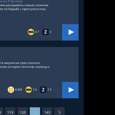
инал
/
Триллер
ием раскрывать самые сложные
ле по борьбе с преступностью,
6.7
0
 в закулисье престижного
ичные истории пилотов, команд и
8.336
7.9
7.3
8
119
120
...
143