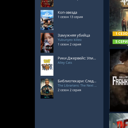
Коп-звезда
1 сезон 13 серия
СМОТРЕ
1 СЕЗ
Замужняя убийца
Yubunyeo killeo
5 СЕРИ
1 сезон 2 серия
Рики Джервейс: Уличные коты
Alley Cats
Библиотекари: Следующая глава 2 сезон
The Librarians: The Next Chapter
СМОТРЕ
2 сезон 2 серия