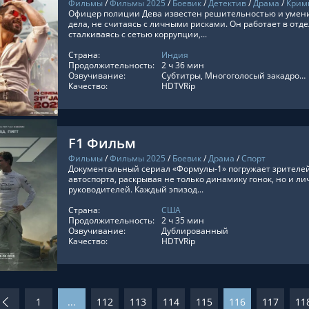
Фильмы
/
Фильмы 2025
/
Боевик
/
Детектив
/
Драма
/
Крим
Офицер полиции Дева известен решительностью и умен
дела, не считаясь с личными рисками. Он работает в отде
сталкиваясь с сетью коррупции,...
Страна:
Индия
ТЬ ОНЛАЙН
Продолжительность:
2 ч 36 мин
Озвучивание:
Субтитры, Многоголосый закадровый
Качество:
HDTVRip
F1 Фильм
Фильмы
/
Фильмы 2025
/
Боевик
/
Драма
/
Спорт
Документальный сериал «Формулы-1» погружает зрителей
автоспорта, раскрывая не только динамику гонок, но и л
руководителей. Каждый эпизод...
Страна:
США
ТЬ ОНЛАЙН
Продолжительность:
2 ч 35 мин
Озвучивание:
Дублированный
Качество:
HDTVRip
1
...
112
113
114
115
116
117
11