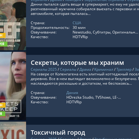
Дэнни пытался сдать вещи в супермаркет, но ему не удало
разгневанный мужчина собирался выехать с парковки и 
автомобиле, которая пыталась...
Страна:
США
ТЬ ОНЛАЙН
Продолжительность:
30 мин
Озвучивание:
Newstudio, Субтитры, Оригинальный, Укр. Субтитры, LostFilm, HDrezka Studio. 18+, Украинский, HDrezka Studio, TVShows
ОН
Качество:
HDTVRip
ИЯ
Секреты, которые мы храним
Сериалы 2025
/
Сериалы
/
Драма
/
Криминал
/
Триллер
/
З
На севере от Копенгагена есть элитный коттеджный посе
деревню. Все в нем выглядит великолепно и безупречно
наслаждаются роскошью и достатком, не беспокоясь...
Страна:
Дания
ТЬ ОНЛАЙН
Озвучивание:
HDrezka Studio, TVShows, LE-Production, ViruseProject
Качество:
HDTVRip
ОН
Я
Токсичный город