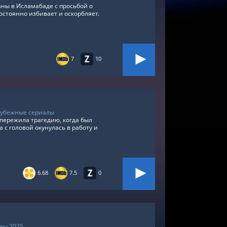
аны в Исламабаде с просьбой о
остоянно избивает и оскорбляет.
7
10
рубежные сериалы
ережила трагедию, когда был
 с головой окунулась в работу и
6.68
7.5
0
лы 2025