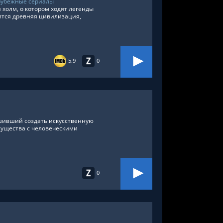
рубежные сериалы
 холм, о котором ходят легенды
ится древняя цивилизация,
5.9
0
шивший создать искусственную
существа с человеческими
0