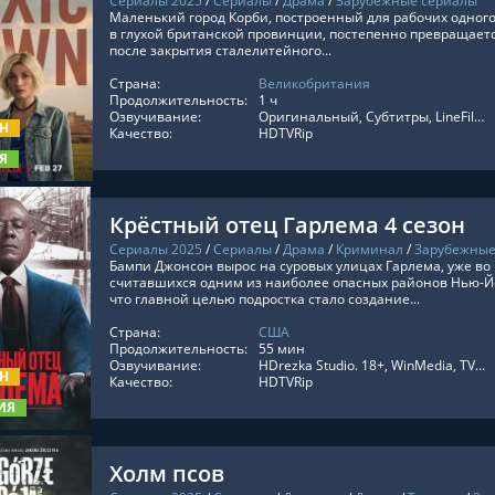
Сериалы 2025
/
Сериалы
/
Драма
/
Зарубежные сериалы
Маленький город Корби, построенный для рабочих одног
в глухой британской провинции, постепенно превращаетс
после закрытия сталелитейного...
Страна:
Великобритания
ТЬ ОНЛАЙН
Продолжительность:
1 ч
Озвучивание:
Оригинальный, Субтитры, LineFilm, Укр. Субтитры, ViruseProject
ОН
Качество:
HDTVRip
Я
Крёстный отец Гарлема 4 сезон
Сериалы 2025
/
Сериалы
/
Драма
/
Криминал
/
Зарубежные
Бампи Джонсон вырос на суровых улицах Гарлема, уже во 
считавшихся одним из наиболее опасных районов Нью-Йо
что главной целью подростка стало создание...
Страна:
США
ТЬ ОНЛАЙН
Продолжительность:
55 мин
Озвучивание:
HDrezka Studio. 18+, WinMedia, TVShows, RezkaStudio, Red Head Sound, LE-Production, Сербин, Оригинальный, Субтитры, HDrezka Studio, Дублированный, Украинский, Newstudio
ОН
Качество:
HDTVRip
ИЯ
Холм псов