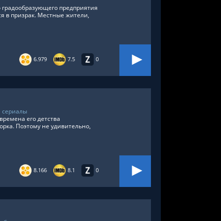
о градообразующего предприятия
я в призрак. Местные жители,
6.979
7.5
0
 сериалы
времена его детства
рка. Поэтому не удивительно,
8.166
8.1
0