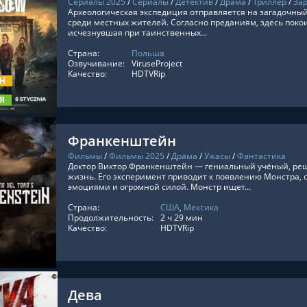
Сериалы 2025
/
Сериалы
/
Детектив
/
Драма
/
Триллер
/
За
Археологическая экспедиция отправляется на загадочный
среди местных жителей. Согласно преданиям, здесь поко
исчезнувшая при таинственных...
Страна:
Польша
ТЬ ОНЛАЙН
Озвучивание:
ViruseProject
Качество:
HDTVRip
ОН
Я
Франкенштейн
Фильмы
/
Фильмы 2025
/
Драма
/
Ужасы
/
Фантастика
Доктор Виктор Франкенштейн — гениальный учёный, ре
жизнь. Его эксперимент приводит к появлению Монстра, 
эмоциями и огромной силой. Монстр ищет...
Страна:
США
,
Мексика
ТЬ ОНЛАЙН
Продолжительность:
2 ч 29 мин
Качество:
HDTVRip
Дева