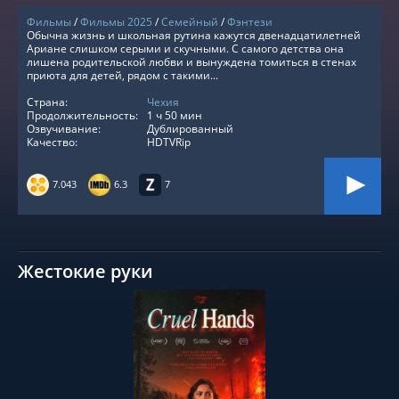
Фильмы
/
Фильмы 2025
/
Семейный
/
Фэнтези
Обычна жизнь и школьная рутина кажутся двенадцатилетней
Ариане слишком серыми и скучными. С самого детства она
лишена родительской любви и вынуждена томиться в стенах
приюта для детей, рядом с такими...
Страна:
Чехия
Продолжительность:
1 ч 50 мин
Озвучивание:
Дублированный
Качество:
HDTVRip
7.043
6.3
7
Жестокие руки