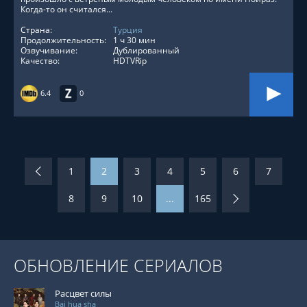
Когда-то он считался...
Страна:
Турция
Продолжительность:
1 ч 30 мин
Озвучивание:
Дублированный
Качество:
HDTVRip
6.4
0
1
2
3
4
5
6
7
8
9
10
...
165
ОБНОВЛЕНИЕ СЕРИАЛОВ
Расцвет силы
Bai hua sha