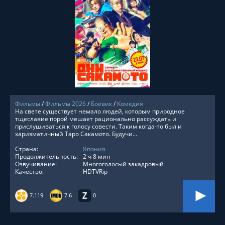
СМОТРЕТЬ ОНЛАЙН
Фильмы
/
Фильмы 2026
/
Боевик
/
Комедия
На свете существует немало людей, которым природное
тщеславие порой мешает рационально рассуждать и
прислушиваться к голосу совести. Таким когда-то был и
харизматичный Таро Сакамото. Будучи...
Страна:
Япония
Продолжительность:
2 ч 8 мин
Озвучивание:
Многоголосый закадровый
Качество:
HDTVRip
7.119
7.6
0