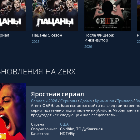
ТЬ ОНЛАЙН
СМОТРЕТЬ ОНЛАЙН
СМОТРЕТЬ ОНЛАЙН
риал
Пацаны 5 сезон
После Фишера:
Р
Инквизитор
2025
2
2026
НОВЛЕНИЯ НА ZERX
Яростная сериал
Сериалы 2026
/
Сериалы
/
Драма
/
Криминал
/
Триллер
/
З
Агент ФБР Элис Блэк пытается выйти на след таинствен
серии тщательно подготовленных убийств. Чтобы понять
предугадать ее следующий шаг, следователь...
Страна:
США
ТЬ ОНЛАЙН
Озвучивание:
Coldfilm, ТО Дубляжная
Качество:
HDTVRip
ОН