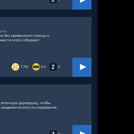
иалы
а без привычного глянца и
вместо этого собирают
7.742
6.3
0
ю японскую деревушку, чтобы
о академического исследования.