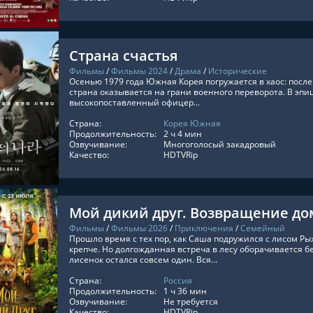
Страна счастья
Фильмы
/
Фильмы 2024
/
Драма
/
Исторические
Осенью 1979 года Южная Корея погружается в хаос: после
страна оказывается на грани военного переворота. В эпи
высокопоставленный офицер...
Страна:
Корея Южная
ТЬ ОНЛАЙН
Продолжительность:
2 ч 4 мин
Озвучивание:
Многоголосый закадровый
Качество:
HDTVRip
Мой дикий друг. Возвращение д
Фильмы
/
Фильмы 2026
/
Приключения
/
Семейный
Прошло время с тех пор, как Саша подружился с лисом Рыж
крепче. Но долгожданная встреча в лесу оборачивается б
лисенок остался совсем один. Вся...
Страна:
Россия
ТЬ ОНЛАЙН
Продолжительность:
1 ч 36 мин
Озвучивание:
Не требуется
Качество:
HDTVRip