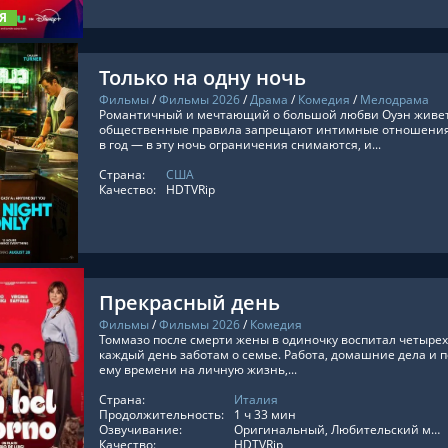
Я
Только на одну ночь
Фильмы
/
Фильмы 2026
/
Драма
/
Комедия
/
Мелодрама
Романтичный и мечтающий о большой любви Оуэн живет 
общественные правила запрещают интимные отношения.
в год — в эту ночь ограничения снимаются, и...
Страна:
США
ТЬ ОНЛАЙН
Качество:
HDTVRip
Прекрасный день
Фильмы
/
Фильмы 2026
/
Комедия
Томмазо после смерти жены в одиночку воспитал четыре
каждый день заботам о семье. Работа, домашние дела и 
ему времени на личную жизнь,...
Страна:
Италия
ТЬ ОНЛАЙН
Продолжительность:
1 ч 33 мин
Озвучивание:
Оригинальный, Любительский многоголосый, Многоголосый закадровый
Качество:
HDTVRip