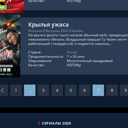
Качество:
HDTVRip
ИЯ
Крылья ужаса
Фильмы
/
Фильмы 2026
/
Боевик
На высоте десяти тысяч метров обычный рейс превращает
невозможно сбежать. Воздушный маршал Гу Чаоян летит 
работающей стюардессой, и надеется наконец...
Страна:
Китай
ТЬ ОНЛАЙН
Продолжительность:
1 ч 26 мин
Озвучивание:
Многоголосый закадровый
Качество:
HDTVRip
1
...
3
4
5
6
7
8
9
СЕРИАЛЫ 2026