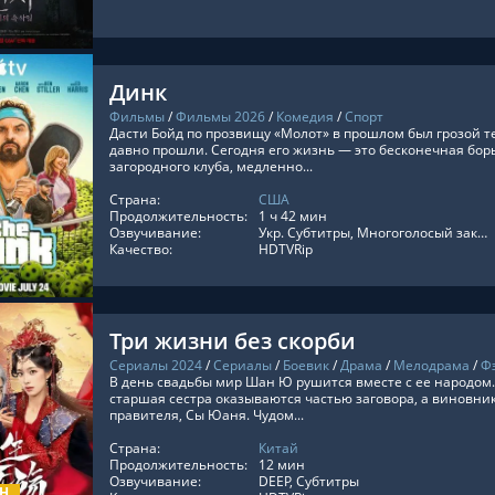
Динк
Фильмы
/
Фильмы 2026
/
Комедия
/
Спорт
Дасти Бойд по прозвищу «Молот» в прошлом был грозой т
давно прошли. Сегодня его жизнь — это бесконечная бо
загородного клуба, медленно...
Страна:
США
ТЬ ОНЛАЙН
Продолжительность:
1 ч 42 мин
Озвучивание:
Укр. Субтитры, Многоголосый закадровый, Субтитры
Качество:
HDTVRip
Три жизни без скорби
Сериалы 2024
/
Сериалы
/
Боевик
/
Драма
/
Мелодрама
/
Ф
В день свадьбы мир Шан Ю рушится вместе с ее народом.
старшая сестра оказываются частью заговора, а виновн
правителя, Сы Юаня. Чудом...
Страна:
Китай
ТЬ ОНЛАЙН
Продолжительность:
12 мин
Озвучивание:
DEEP, Субтитры
ОН