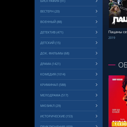
БИОГРАФИЯ (91)
СМОТРЕ
ВЕСТЕРН (20)
ВОЕННЫЙ (88)
Пацаны се
ДЕТЕКТИВ (471)
2019
ДЕТСКИЙ (15)
ДОК. ФИЛЬМЫ (68)
ОБ
ДРАМА (1421)
КОМЕДИЯ (1014)
КРИМИНАЛ (588)
МЕЛОДРАМА (517)
МЮЗИКЛ (29)
СМОТРЕ
ИСТОРИЧЕСКИЕ (153)
1 СЕЗ
ПРИКЛЮЧЕНИЯ (459)