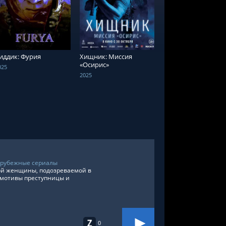
СМОТРЕТЬ ОНЛАЙН
СМОТРЕТЬ ОНЛАЙН
СМОТРЕТЬ ОНЛА
иддик: Фурия
Хищник: Миссия
Игра престолов 1-8
«Осирис»
сезон
025
2025
2011
арубежные сериалы
ной женщины, подозреваемой в
 мотивы преступницы и
0