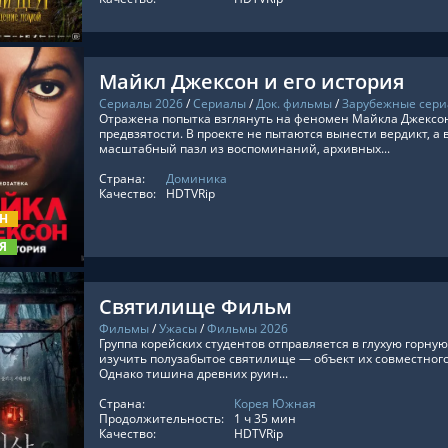
Майкл Джексон и его история
Сериалы 2026
/
Сериалы
/
Док. фильмы
/
Зарубежные сер
Отражена попытка взглянуть на феномен Майкла Джексон
предвзятости. В проекте не пытаются вынести вердикт, а 
масштабный пазл из воспоминаний, архивных...
Страна:
Доминика
ТЬ ОНЛАЙН
Качество:
HDTVRip
ОН
Я
Святилище Фильм
Фильмы
/
Ужасы
/
Фильмы 2026
Группа корейских студентов отправляется в глухую горну
изучить полузабытое святилище — объект их совместног
Однако тишина древних руин...
Страна:
Корея Южная
ТЬ ОНЛАЙН
Продолжительность:
1 ч 35 мин
Качество:
HDTVRip