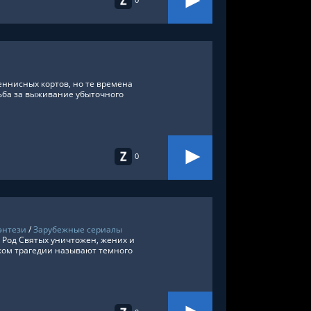
0
еннисных кортов, но те времена
рьба за выживание убыточного
0
энтези
/
Зарубежные сериалы
 Род Святых уничтожен, жених и
иком трагедии называют темного