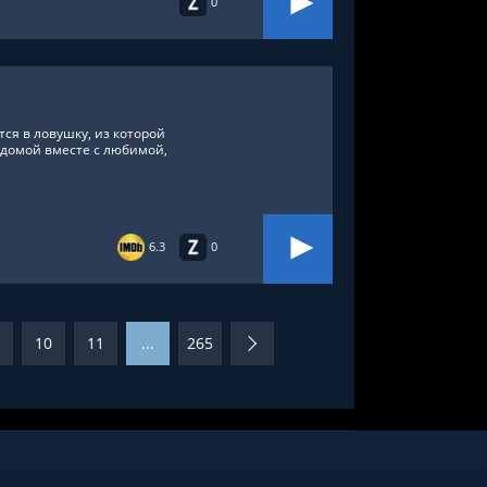
0
ся в ловушку, из которой
домой вместе с любимой,
6.3
0
10
11
...
265