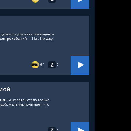
 дерзкого убийства президента
центре событий — Пак Тхэ-джу,
6.1
0
омой
им, и их связь стала только
едой: мальчик понимает, что
0