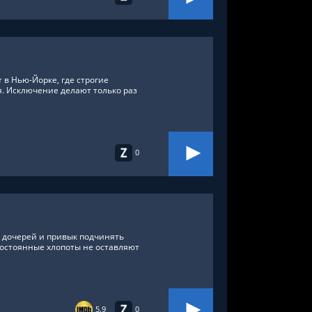
в Нью-Йорке, где строгие
 Исключение делают только раз
0
х дочерей и привык подчинять
постоянные хлопоты не оставляют
5.9
0