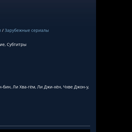
и
/
Зарубежные сериалы
ние, Субтитры
н-бин, Ли Хва-гём, Ли Джи-хён, Чхве Джон-у,