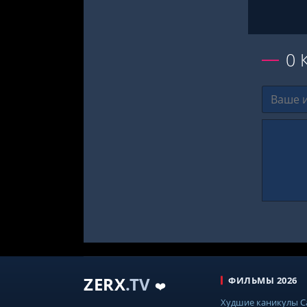
0
ZERX
.TV
ФИЛЬМЫ 2026
❤️
Худшие каникулы 