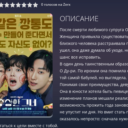
0
голосов на Zerx
9
10
ОПИСАНИЕ
После смерти любимого супруга О
Женщина привыкла существовать 
близкого человека расстраивала 
ушел, она даже думала об уходе,
шанс все исправить.
В один день таинственным образо
О Ду-ри. По иронии она помнила 
той самой бабулей, но выглядела,
Понимая свои преимущества, дев
Она в юности хотела быть певице
изменение планов мешали реализ
возможность прожить года заново
не упустит ни дня. Но вмиг стат
оказалось непросто: сначала ну
гаться к цели вместе с тобой.