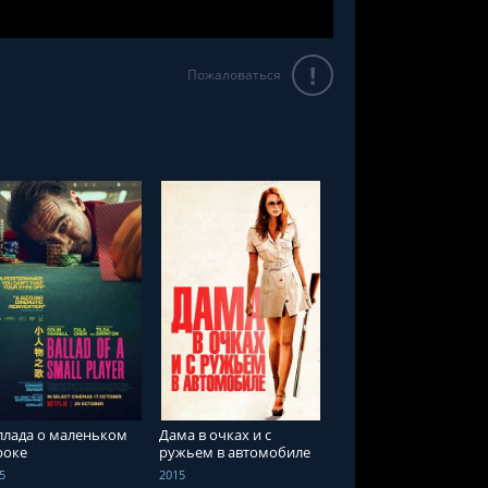
!
Пожаловаться
СМОТРЕТЬ ОНЛАЙН
СМОТРЕТЬ ОНЛАЙН
ллада о маленьком
Дама в очках и с
роке
ружьем в автомобиле
5
2015