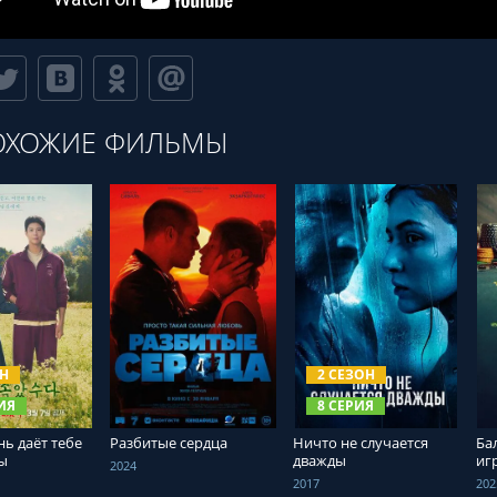
ОХОЖИЕ ФИЛЬМЫ
ТЬ ОНЛАЙН
СМОТРЕТЬ ОНЛАЙН
СМОТРЕТЬ ОНЛАЙН
ОН
2 СЕЗОН
ИЯ
8 СЕРИЯ
нь даёт тебе
Разбитые сердца
Ничто не случается
Ба
ы
дважды
иг
2024
2017
202