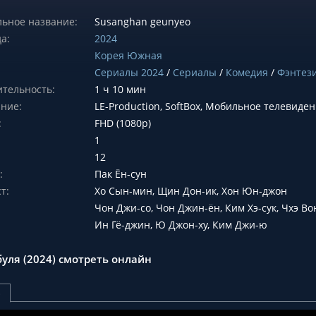
ьное название:
Susanghan geunyeo
а:
2024
Корея Южная
Сериалы 2024
/
Сериалы
/
Комедия
/
Фэнтез
тельность:
1 ч 10 мин
ние:
LE-Production, SoftBox, Мобильное телевиде
:
FHD (1080p)
1
12
:
Пак Ён-сун
т:
Хо Сын-мин, Щин Дон-ик, Хон Юн-джон
Чон Джи-со, Чон Джин-ён, Ким Хэ-сук, Чхэ Во
Ин Гё-джин, Ю Джон-ху, Ким Джи-ю
буля (2024) смотреть онлайн
р