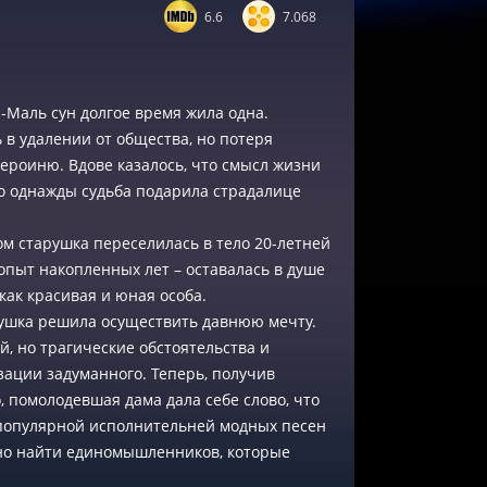
6.6
7.068
-Маль сун долгое время жила одна.
в удалении от общества, но потеря
героиню. Вдове казалось, что смысл жизни
 но однажды судьба подарила страдалице
м старушка переселилась в тело 20-летней
опыт накопленных лет – оставалась в душе
 как красивая и юная особа.
ушка решила осуществить давнюю мечту.
й, но трагические обстоятельства и
ации задуманного. Теперь, получив
, помолодевшая дама дала себе слово, что
ь популярной исполнительней модных песен
жно найти единомышленников, которые